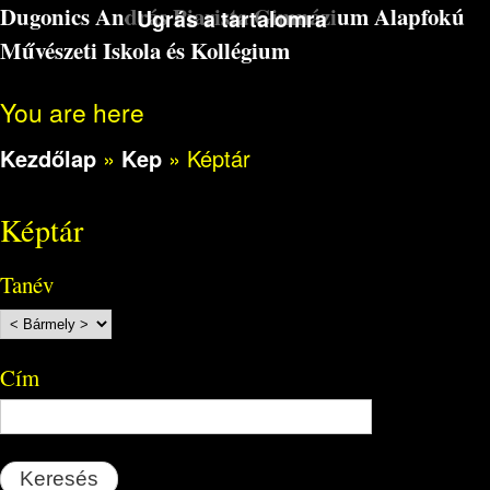
Dugonics András Piarista Gimnázium Alapfokú
Ugrás a tartalomra
Művészeti Iskola és Kollégium
You are here
Kezdőlap
»
Kep
»
Képtár
Képtár
Tanév
Cím