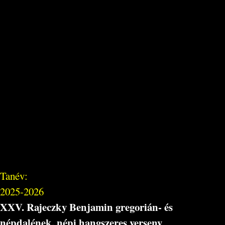
Tanév:
2025-2026
XXV. Rajeczky Benjamin gregorián- és
népdalének, népi hangszeres verseny