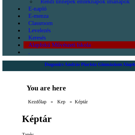
Rendi ünnepek emléknapok imanapok
E-napló
E-menza
Classroom
Levelezés
Keresés
Alapfokú Művészeti Iskola
.
Dugonics András Piarista Gimnázium Alapfo
You are here
Kezdőlap
»
Kep
»
Képtár
Képtár
Tanév