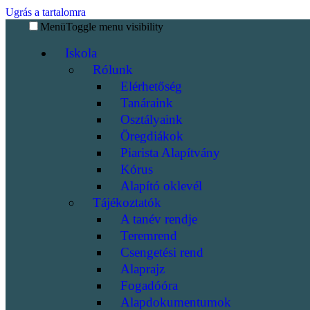
Ugrás a tartalomra
Menü
Toggle menu visibility
Iskola
Rólunk
Elérhetőség
Tanáraink
Osztályaink
Öregdiákok
Piarista Alapítvány
Kórus
Alapító oklevél
Tájékoztatók
A tanév rendje
Teremrend
Csengetési rend
Alaprajz
Fogadóóra
Alapdokumentumok