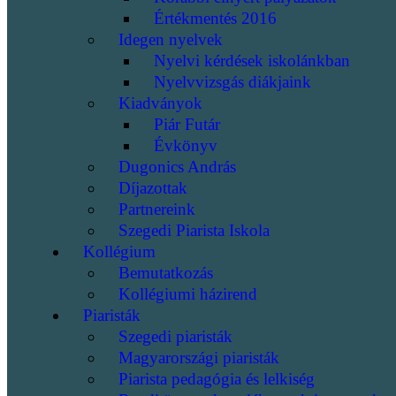
Értékmentés 2016
Idegen nyelvek
Nyelvi kérdések iskolánkban
Nyelvvizsgás diákjaink
Kiadványok
Piár Futár
Évkönyv
Dugonics András
Díjazottak
Partnereink
Szegedi Piarista Iskola
Kollégium
Bemutatkozás
Kollégiumi házirend
Piaristák
Szegedi piaristák
Magyarországi piaristák
Piarista pedagógia és lelkiség