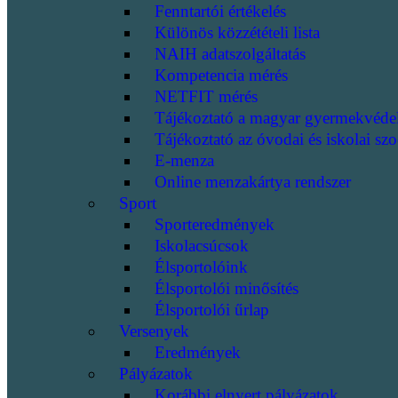
Fenntartói értékelés
Különös közzétételi lista
NAIH adatszolgáltatás
Kompetencia mérés
NETFIT mérés
Tájékoztató a magyar gyermekvéde
Tájékoztató az óvodai és iskolai szo
E-menza
Online menzakártya rendszer
Sport
Sporteredmények
Iskolacsúcsok
Élsportolóink
Élsportolói minősítés
Élsportolói űrlap
Versenyek
Eredmények
Pályázatok
Korábbi elnyert pályázatok