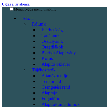
Ugrás a tartalomra
Menü
Toggle menu visibility
Iskola
Rólunk
Elérhetőség
Tanáraink
Osztályaink
Öregdiákok
Piarista Alapítvány
Kórus
Alapító oklevél
Tájékoztatók
A tanév rendje
Teremrend
Csengetési rend
Alaprajz
Fogadóóra
Alapdokumentumok