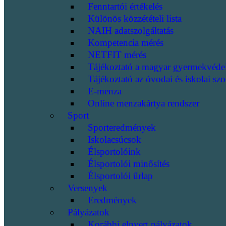
Fenntartói értékelés
Különös közzétételi lista
NAIH adatszolgáltatás
Kompetencia mérés
NETFIT mérés
Tájékoztató a magyar gyermekvéde
Tájékoztató az óvodai és iskolai szo
E-menza
Online menzakártya rendszer
Sport
Sporteredmények
Iskolacsúcsok
Élsportolóink
Élsportolói minősítés
Élsportolói űrlap
Versenyek
Eredmények
Pályázatok
Korábbi elnyert pályázatok