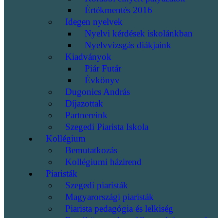
Értékmentés 2016
Idegen nyelvek
Nyelvi kérdések iskolánkban
Nyelvvizsgás diákjaink
Kiadványok
Piár Futár
Évkönyv
Dugonics András
Díjazottak
Partnereink
Szegedi Piarista Iskola
Kollégium
Bemutatkozás
Kollégiumi házirend
Piaristák
Szegedi piaristák
Magyarországi piaristák
Piarista pedagógia és lelkiség