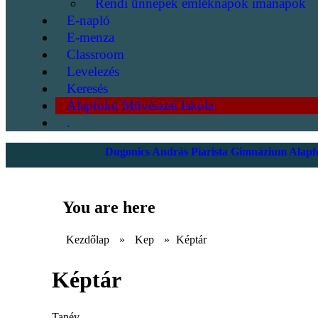
Rendi ünnepek emléknapok imanapok
E-napló
E-menza
Classroom
Levelezés
Keresés
Alapfokú Művészeti Iskola
.
Dugonics András Piarista Gimnázium Alapfo
You are here
Kezdőlap
»
Kep
»
Képtár
Képtár
Tanév