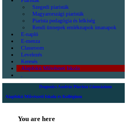
Piaristák
Szegedi piaristák
Magyarországi piaristák
Piarista pedagógia és lelkiség
Rendi ünnepek emléknapok imanapok
E-napló
E-menza
Classroom
Levelezés
Keresés
Alapfokú Művészeti Iskola
.
Dugonics András Piarista Gimnázium
Alapfokú Művészeti Iskola és Kollégium
You are here