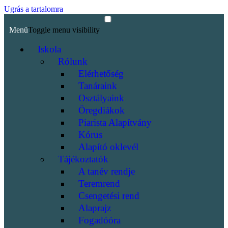
Ugrás a tartalomra
Menü
Toggle menu visibility
Iskola
Rólunk
Elérhetőség
Tanáraink
Osztályaink
Öregdiákok
Piarista Alapítvány
Kórus
Alapító oklevél
Tájékoztatók
A tanév rendje
Teremrend
Csengetési rend
Alaprajz
Fogadóóra