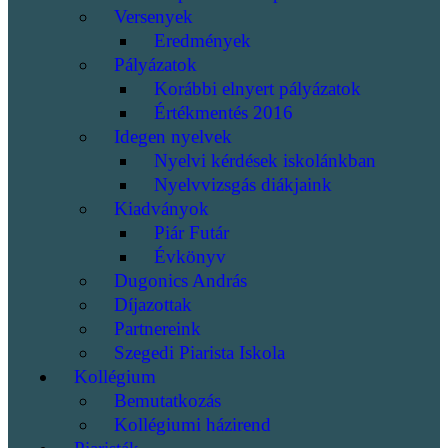
Versenyek
Eredmények
Pályázatok
Korábbi elnyert pályázatok
Értékmentés 2016
Idegen nyelvek
Nyelvi kérdések iskolánkban
Nyelvvizsgás diákjaink
Kiadványok
Piár Futár
Évkönyv
Dugonics András
Díjazottak
Partnereink
Szegedi Piarista Iskola
Kollégium
Bemutatkozás
Kollégiumi házirend