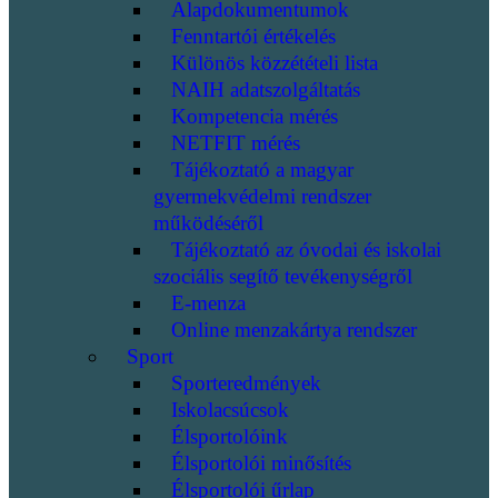
Alapdokumentumok
Fenntartói értékelés
Különös közzétételi lista
NAIH adatszolgáltatás
Kompetencia mérés
NETFIT mérés
Tájékoztató a magyar
gyermekvédelmi rendszer
működéséről
Tájékoztató az óvodai és iskolai
szociális segítő tevékenységről
E-menza
Online menzakártya rendszer
Sport
Sporteredmények
Iskolacsúcsok
Élsportolóink
Élsportolói minősítés
Élsportolói űrlap