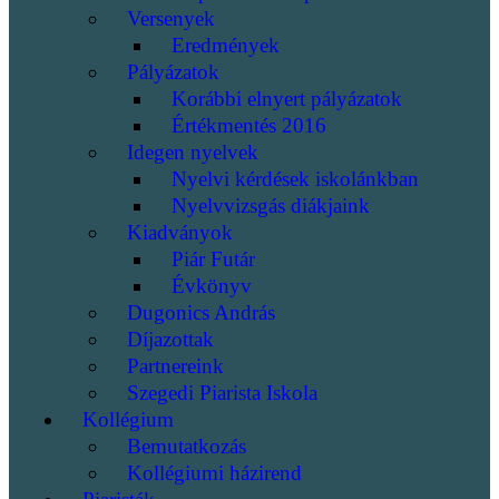
Versenyek
Eredmények
Pályázatok
Korábbi elnyert pályázatok
Értékmentés 2016
Idegen nyelvek
Nyelvi kérdések iskolánkban
Nyelvvizsgás diákjaink
Kiadványok
Piár Futár
Évkönyv
Dugonics András
Díjazottak
Partnereink
Szegedi Piarista Iskola
Kollégium
Bemutatkozás
Kollégiumi házirend