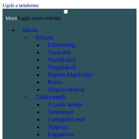
Ugrás a tartalomra
Menü
Toggle menu visibility
Iskola
Rólunk
Elérhetőség
Tanáraink
Osztályaink
Öregdiákok
Piarista Alapítvány
Kórus
Alapító oklevél
Tájékoztatók
A tanév rendje
Teremrend
Csengetési rend
Alaprajz
Fogadóóra