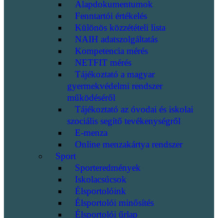
Alapdokumentumok
Fenntartói értékelés
Különös közzétételi lista
NAIH adatszolgáltatás
Kompetencia mérés
NETFIT mérés
Tájékoztató a magyar
gyermekvédelmi rendszer
működéséről
Tájékoztató az óvodai és iskolai
szociális segítő tevékenységről
E-menza
Online menzakártya rendszer
Sport
Sporteredmények
Iskolacsúcsok
Élsportolóink
Élsportolói minősítés
Élsportolói űrlap