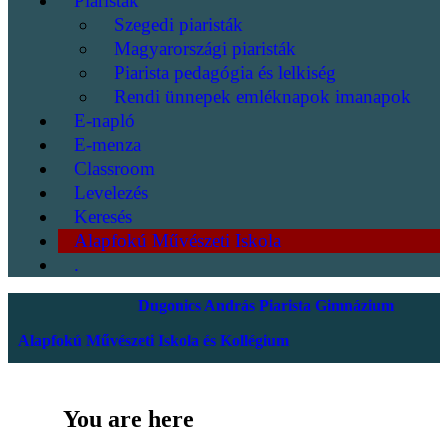
Piaristák
Szegedi piaristák
Magyarországi piaristák
Piarista pedagógia és lelkiség
Rendi ünnepek emléknapok imanapok
E-napló
E-menza
Classroom
Levelezés
Keresés
Alapfokú Művészeti Iskola
.
Dugonics András Piarista Gimnázium
Alapfokú Művészeti Iskola és Kollégium
You are here