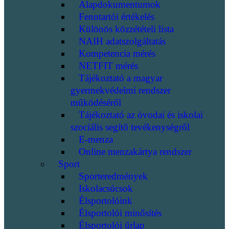
Alapdokumentumok
Fenntartói értékelés
Különös közzétételi lista
NAIH adatszolgáltatás
Kompetencia mérés
NETFIT mérés
Tájékoztató a magyar
gyermekvédelmi rendszer
működéséről
Tájékoztató az óvodai és iskolai
szociális segítő tevékenységről
E-menza
Online menzakártya rendszer
Sport
Sporteredmények
Iskolacsúcsok
Élsportolóink
Élsportolói minősítés
Élsportolói űrlap