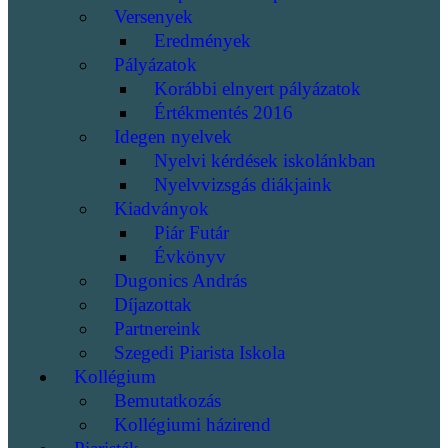
Versenyek
Eredmények
Pályázatok
Korábbi elnyert pályázatok
Értékmentés 2016
Idegen nyelvek
Nyelvi kérdések iskolánkban
Nyelvvizsgás diákjaink
Kiadványok
Piár Futár
Évkönyv
Dugonics András
Díjazottak
Partnereink
Szegedi Piarista Iskola
Kollégium
Bemutatkozás
Kollégiumi házirend