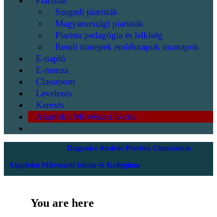
Piaristák
Szegedi piaristák
Magyarországi piaristák
Piarista pedagógia és lelkiség
Rendi ünnepek emléknapok imanapok
E-napló
E-menza
Classroom
Levelezés
Keresés
Alapfokú Művészeti Iskola
.
Dugonics András Piarista Gimnázium
Alapfokú Művészeti Iskola és Kollégium
You are here