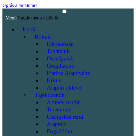
Ugrás a tartalomra
Menü
Toggle menu visibility
Iskola
Rólunk
Elérhetőség
Tanáraink
Osztályaink
Öregdiákok
Piarista Alapítvány
Kórus
Alapító oklevél
Tájékoztatók
A tanév rendje
Teremrend
Csengetési rend
Alaprajz
Fogadóóra