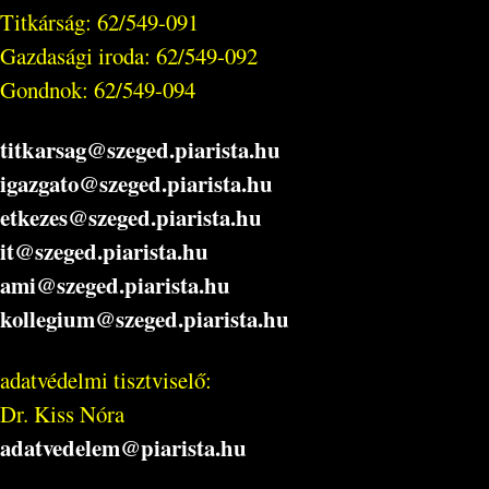
Titkárság: 62/549-091
Gazdasági iroda: 62/549-092
Gondnok: 62/549-094
titkarsag@szeged.piarista.hu
igazgato@szeged.piarista.hu
etkezes@szeged.piarista.hu
it@szeged.piarista.hu
ami@szeged.piarista.hu
kollegium@szeged.piarista.hu
adatvédelmi tisztviselő:
Dr. Kiss Nóra
adatvedelem@piarista.hu