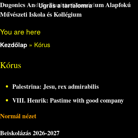
Dugonics András Piarista Gimnázium Alapfokú
Ugrás a tartalomra
Művészeti Iskola és Kollégium
You are here
Kezdőlap
»
Kórus
Kórus
Palestrina: Jesu, rex admirabilis
VIII. Henrik: Pastime with good company
Normál nézet
Beiskolázás
2026-2027