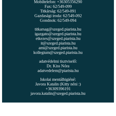
Mobiltelefon: +36305356290
Fax: 62/549-099
Titkárság: 62/549-091
Gazdasági iroda: 62/549-092
Gondnok: 62/549-094
titkarsag@szeged.piarista.hu
igazgato@szeged.piarista.hu
etkezes@szeged.piarista.hu
it@szeged.piarista.hu
ami@szeged.piarista.hu
kollegium@szeged.piarista.hu
adatvédelmi tisztviselő:
Dr. Kiss Nóra
adatvedelem@piarista.hu
Iskolai mentálhigiéné:
Javora Katalin (Kitty néni :)
+36309396191
javora.katalin@szeged.piarista.hu