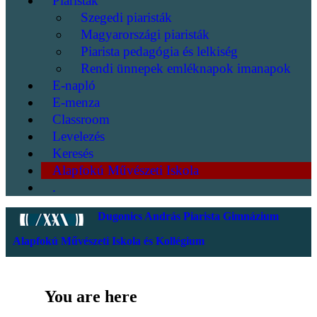
Piaristák
Szegedi piaristák
Magyarországi piaristák
Piarista pedagógia és lelkiség
Rendi ünnepek emléknapok imanapok
E-napló
E-menza
Classroom
Levelezés
Keresés
Alapfokú Művészeti Iskola
.
Dugonics András Piarista Gimnázium
Alapfokú Művészeti Iskola és Kollégium
You are here