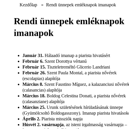
Kezdőlap
»
Rendi ünnepek emléknapok imanapok
Rendi ünnepek emléknapok
imanapok
Január 31.
Hálaadó imanap a piarista hivatásért
Február 6.
Szent Dorottya vértanú
Február 15.
Tiszteletreméltó Glicerio Landriani
Február 26.
Szent Paula Montal, a piarista nővérek
(escolapias) alapítója
Március 8.
Szent Faustino Míguez, a kalazanciusi nővére
(calasancias) alapítója
Március 18.
Boldog Celestina Donati, a piarista nővérek
(calasanziane) alapítója
Március 25.
Urunk születésének hírüladásának ünnepe
(Gyümölcsoltó Boldogasszony). Imanap piarista hivatások
Április 2.
Piarista missziók napja
Húsvét 2. vasárnapja
, az isteni irgalmasság vasárnapja –