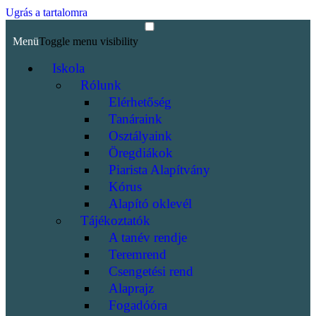
Ugrás a tartalomra
Menü
Toggle menu visibility
Iskola
Rólunk
Elérhetőség
Tanáraink
Osztályaink
Öregdiákok
Piarista Alapítvány
Kórus
Alapító oklevél
Tájékoztatók
A tanév rendje
Teremrend
Csengetési rend
Alaprajz
Fogadóóra