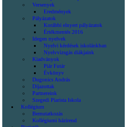
Versenyek
Eredmények
Pályázatok
Korábbi elnyert pályázatok
Értékmentés 2016
Idegen nyelvek
Nyelvi kérdések iskolánkban
Nyelvvizsgás diákjaink
Kiadványok
Piár Futár
Évkönyv
Dugonics András
Díjazottak
Partnereink
Szegedi Piarista Iskola
Kollégium
Bemutatkozás
Kollégiumi házirend