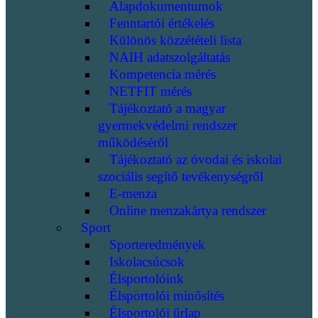
Alapdokumentumok
Fenntartói értékelés
Különös közzétételi lista
NAIH adatszolgáltatás
Kompetencia mérés
NETFIT mérés
Tájékoztató a magyar
gyermekvédelmi rendszer
működéséről
Tájékoztató az óvodai és iskolai
szociális segítő tevékenységről
E-menza
Online menzakártya rendszer
Sport
Sporteredmények
Iskolacsúcsok
Élsportolóink
Élsportolói minősítés
Élsportolói űrlap