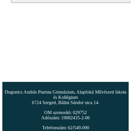
Dugonics András Piarista Gimnázium, Alapfokú Művészeti Iskola
és Kollégium
6724 Szeged, Bálint Sándor utca 14.
OM azonosító: 029752
Adószám: 19082435-2-06
Telefonszám: 62/549-090