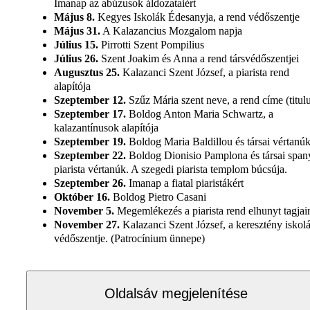
Imanap az abúzusok áldozataiért
Május 8.
Kegyes Iskolák Édesanyja, a rend védőszentje
Május 31.
A Kalazancius Mozgalom napja
Július 15.
Pirrotti Szent Pompilius
Július 26.
Szent Joakim és Anna a rend társvédőszentjei
Augusztus 25.
Kalazanci Szent József, a piarista rend
alapítója
Szeptember 12.
Szűz Mária szent neve, a rend címe (titul
Szeptember 17.
Boldog Anton Maria Schwartz, a
kalazantínusok alapítója
Szeptember 19.
Boldog Maria Baldillou és társai vértanú
Szeptember 22.
Boldog Dionisio Pamplona és társai span
piarista vértanúk. A szegedi piarista templom búcsúja.
Szeptember 26.
Imanap a fiatal piaristákért
Október 16.
Boldog Pietro Casani
November 5.
Megemlékezés a piarista rend elhunyt tagjai
November 27.
Kalazanci Szent József, a keresztény iskol
védőszentje. (Patrocínium ünnepe)
Oldalsáv megjelenítése