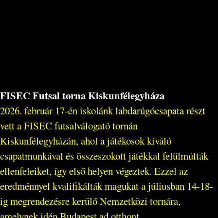
FISEC Futsal torna Kiskunfélegyháza
2026. február 17-én iskolánk labdarúgócsapata részt
vett a FISEC futsalválogató tornán
Kiskunfélegyházán, ahol a játékosok kiváló
csapatmunkával és összeszokott játékkal felülmúlták
ellenfeleiket, így első helyen végeztek. Ezzel az
eredménnyel kvalifikálták magukat a júliusban 14-18-
ig megrendezésre kerülő Nemzetközi tornára,
amelynek idén Budapest ad otthont...