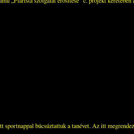
 „Piarista szolgálat erősítése” c. projekt keretében 
 sportnappal búcsúztattuk a tanévet. Az itt megrendez