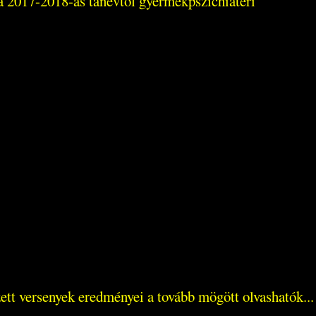
a 2017-2018-as tanévtől gyermekpszichiáteri
ett versenyek eredményei a tovább mögött olvashatók...