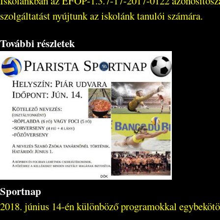
Iskolánkban az EFOP-1.3.7-17-2017-0122 azonosítószámú
szolgáltatást nyújtunk az iskolánk tanulói számára.
További részletek
Sportnap
2018. június 14-én különböző programokkal egybekötött