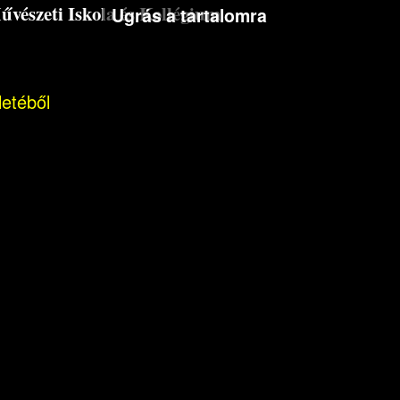
észeti Iskola és Kollégium
Ugrás a tartalomra
letéből