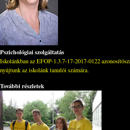
Pszichológiai szolgáltatás
Iskolánkban az EFOP-1.3.7-17-2017-0122 azonosítószámú
nyújtunk az iskolánk tanulói számára.
További részletek