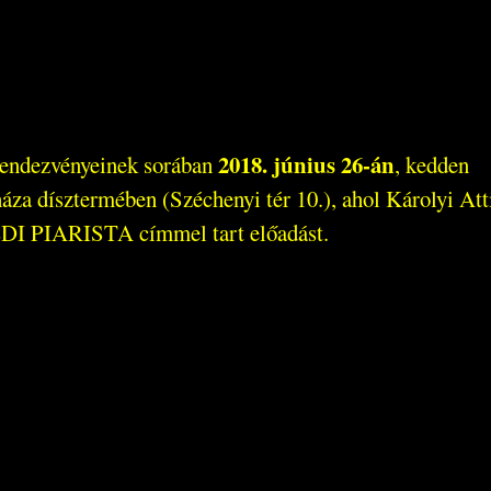
2018. június 26-án
endezvényeinek sorában
, kedden
sháza dísztermében (Széchenyi tér 10.), ahol Károlyi A
 PIARISTA címmel tart előadást.