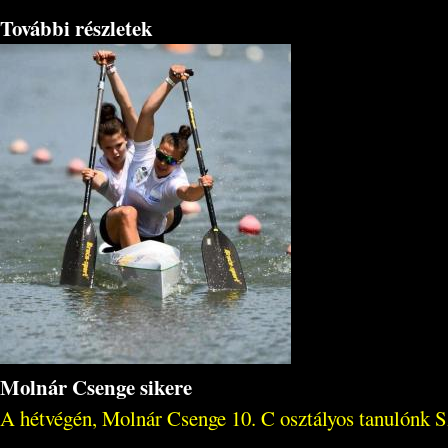
További részletek
Molnár Csenge sikere
A hétvégén, Molnár Csenge 10. C osztályos tanulónk Szo