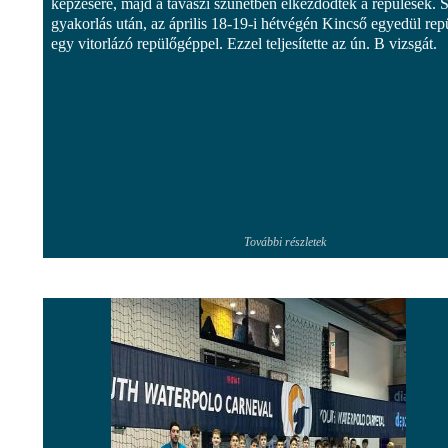
képzésére, majd a tavaszi szünetben elkezdődtek a repülések. 
gyakorlás után, az április 18-19-i hétvégén Kincső egyedül rep
egy vitorlázó repülőgéppel. Ezzel teljesítette az ún. B vizsgát.
További részletek