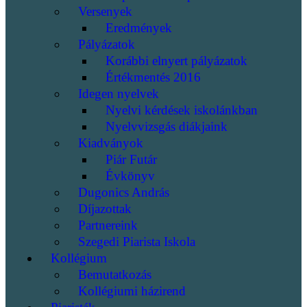
Versenyek
Eredmények
Pályázatok
Korábbi elnyert pályázatok
Értékmentés 2016
Idegen nyelvek
Nyelvi kérdések iskolánkban
Nyelvvizsgás diákjaink
Kiadványok
Piár Futár
Évkönyv
Dugonics András
Díjazottak
Partnereink
Szegedi Piarista Iskola
Kollégium
Bemutatkozás
Kollégiumi házirend