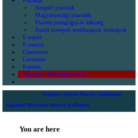
Piaristák
Szegedi piaristák
Magyarországi piaristák
Piarista pedagógia és lelkiség
Rendi ünnepek emléknapok imanapok
E-napló
E-menza
Classroom
Levelezés
Keresés
Alapfokú Művészeti Iskola
.
Dugonics András Piarista Gimnázium
Alapfokú Művészeti Iskola és Kollégium
You are here