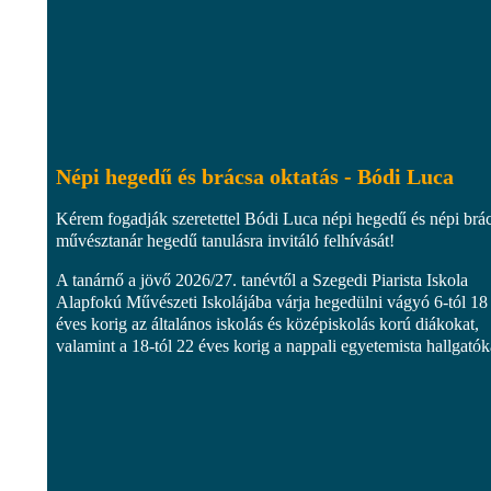
Népi hegedű és brácsa oktatás - Bódi Luca
Kérem fogadják szeretettel Bódi Luca népi hegedű és népi brá
művésztanár hegedű tanulásra invitáló felhívását!
A tanárnő a jövő 2026/27. tanévtől a Szegedi Piarista Iskola
Alapfokú Művészeti Iskolájába várja hegedülni vágyó 6-tól 18
éves korig az általános iskolás és középiskolás korú diákokat,
valamint a 18-tól 22 éves korig a nappali egyetemista hallgatóka