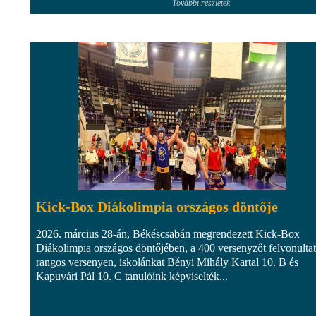
További részletek
Kick-Box Diákolimpia országos döntője
2026. március 28-án, Békéscsabán megrendezett Kick-Box
Diákolimpia országos döntőjében, a 400 versenyzőt felvonulta
rangos versenyen, iskolánkat Bényi Mihály Kartal 10. B és
Kapuvári Pál 10. C tanulóink képviselték...