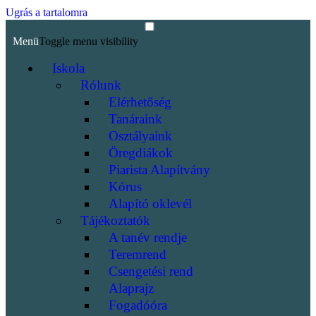
Ugrás a tartalomra
Menü
Toggle menu visibility
Iskola
Rólunk
Elérhetőség
Tanáraink
Osztályaink
Öregdiákok
Piarista Alapítvány
Kórus
Alapító oklevél
Tájékoztatók
A tanév rendje
Teremrend
Csengetési rend
Alaprajz
Fogadóóra