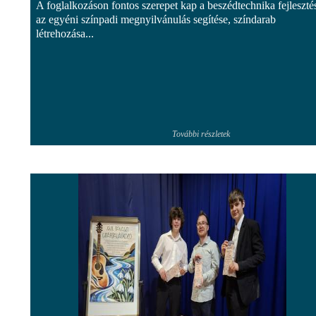
A foglalkozáson fontos szerepet kap a beszédtechnika fejleszté
az egyéni színpadi megnyilvánulás segítése, színdarab
létrehozása...
További részletek