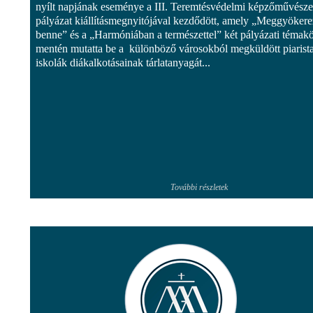
nyílt napjának eseménye a III. Teremtésvédelmi képzőművésze
pályázat kiállításmegnyitójával kezdődött, amely „Meggyöker
benne” és a „Harmóniában a természettel” két pályázati témak
mentén mutatta be a különböző városokból megküldött piarist
iskolák diákalkotásainak tárlatanyagát...
További részletek