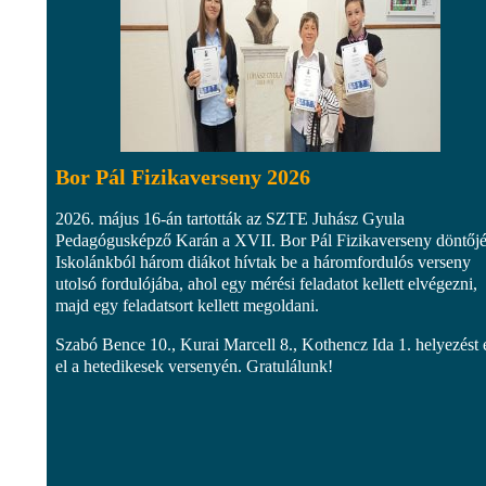
Bor Pál Fizikaverseny 2026
2026. május 16-án tartották az SZTE Juhász Gyula
Pedagógusképző Karán a XVII. Bor Pál Fizikaverseny döntőjé
Iskolánkból három diákot hívtak be a háromfordulós verseny
utolsó fordulójába, ahol egy mérési feladatot kellett elvégezni,
majd egy feladatsort kellett megoldani.
Szabó Bence 10., Kurai Marcell 8., Kothencz Ida 1. helyezést 
el a hetedikesek versenyén. Gratulálunk!