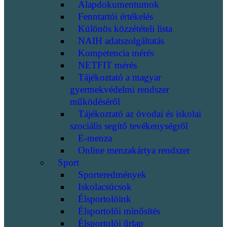
Alapdokumentumok
Fenntartói értékelés
Különös közzétételi lista
NAIH adatszolgáltatás
Kompetencia mérés
NETFIT mérés
Tájékoztató a magyar
gyermekvédelmi rendszer
működéséről
Tájékoztató az óvodai és iskolai
szociális segítő tevékenységről
E-menza
Online menzakártya rendszer
Sport
Sporteredmények
Iskolacsúcsok
Élsportolóink
Élsportolói minősítés
Élsportolói űrlap