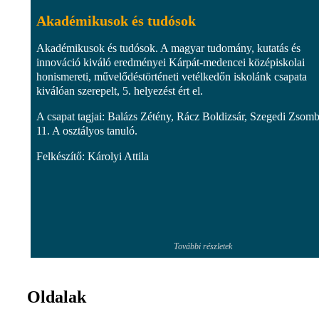
Akadémikusok és tudósok
Akadémikusok és tudósok. A magyar tudomány, kutatás és
innováció kiváló eredményei Kárpát-medencei középiskolai
honismereti, művelődéstörténeti vetélkedőn iskolánk csapata
kiválóan szerepelt, 5. helyezést ért el.
A csapat tagjai: Balázs Zétény, Rácz Boldizsár, Szegedi Zsom
11. A osztályos tanuló.
Felkészítő: Károlyi Attila
További részletek
Oldalak