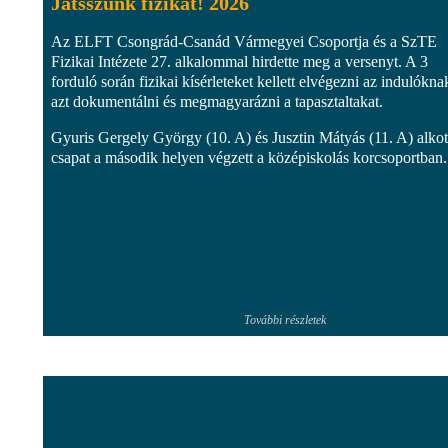
Játsszunk fizikát! 2026
Az ELFT Csongrád-Csanád Vármegyei Csoportja és a SzTE
Fizikai Intézete 27. alkalommal hirdette meg a versenyt. A 3
forduló során fizikai kísérleteket kellett elvégezni az indulókna
azt dokumentálni és megmagyarázni a tapasztaltakat.
Gyuris Gergely György (10. A) és Jusztin Mátyás (11. A) alkot
csapat a második helyen végzett a középiskolás korcsoportban.
További részletek