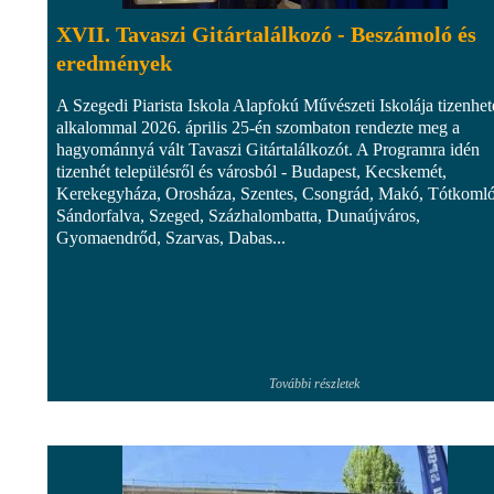
XVII. Tavaszi Gitártalálkozó - Beszámoló és
eredmények
A Szegedi Piarista Iskola Alapfokú Művészeti Iskolája tizenhet
alkalommal 2026. április 25-én szombaton rendezte meg a
hagyománnyá vált Tavaszi Gitártalálkozót. A Programra idén
tizenhét településről és városból - Budapest, Kecskemét,
Kerekegyháza, Orosháza, Szentes, Csongrád, Makó, Tótkomló
Sándorfalva, Szeged, Százhalombatta, Dunaújváros,
Gyomaendrőd, Szarvas, Dabas...
További részletek