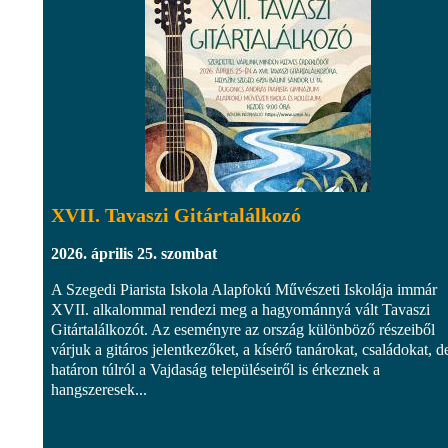
XVII. Tavaszi Gitártalálkozó
2026. április 25. szombat
A Szegedi Piarista Iskola Alapfokú Művészeti Iskolája immár
XVII. alkalommal rendezi meg a hagyománnyá vált Tavaszi
Gitártalálkozót. Az eseményre az ország különböző részeiből
várjuk a gitáros jelentkezőket, a kísérő tanárokat, családokat, d
határon túlról a Vajdaság településeiről is érkeznek a
hangszeresek...