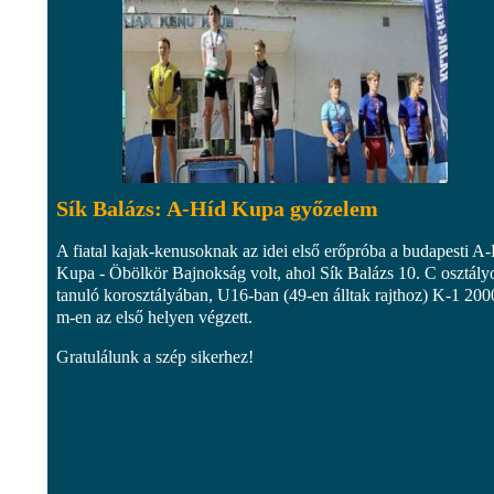
Sík Balázs: A-Híd Kupa győzelem
A fiatal kajak-kenusoknak az idei első erőpróba a budapesti A
Kupa - Öbölkör Bajnokság volt, ahol Sík Balázs 10. C osztály
tanuló korosztályában, U16-ban (49-en álltak rajthoz) K-1 200
m-en az első helyen végzett.
Gratulálunk a szép sikerhez!