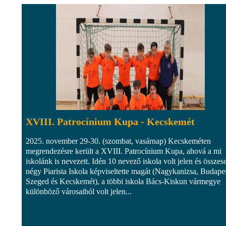
XVIII. Patrocínium Kupa - Kecskemét
2025. november 29-30. (szombat, vasárnap) Kecskeméten
megrendezésre került a XVIII. Patrocínium Kupa, ahová a mi
iskolánk is nevezett. Idén 10 nevező iskola volt jelen és összes
négy Piarista Iskola képviseltette magát (Nagykanizsa, Budapes
Szeged és Kecskemét), a többi iskola Bács-Kiskun vármegye
különböző városaiból volt jelen...