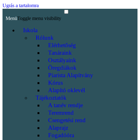
Ugrás a tartalomra
Menü
Toggle menu visibility
Iskola
Rólunk
Elérhetőség
Tanáraink
Osztályaink
Öregdiákok
Piarista Alapítvány
Kórus
Alapító oklevél
Tájékoztatók
A tanév rendje
Teremrend
Csengetési rend
Alaprajz
Fogadóóra