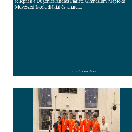
fellépnek a Dugonics András Piarista Gimnázium Alapfokú
Művészeti Iskola diákjai és tanárai...
További részletek