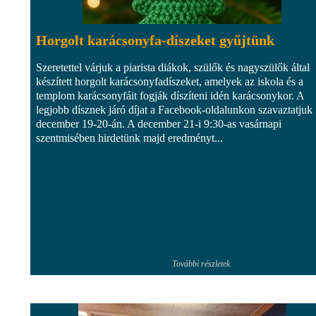
Horgolt karácsonyfa-díszeket gyűjtünk
Szeretettel várjuk a piarista diákok, szülők és nagyszülők által
készített horgolt karácsonyfadíszeket, amelyek az iskola és a
templom karácsonyfáit fogják díszíteni idén karácsonykor. A
legjobb dísznek járó díjat a Facebook-oldalunkon szavaztatjuk
december 19-20-án. A december 21-i 9:30-as vasárnapi
szentmisében hirdetünk majd eredményt...
További részletek