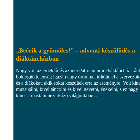
„Beérik a gyümölcs!” – adventi készülődés a
diáktáncházban
Nagy volt az érdeklődés az idei Patrociniumi Diáktáncház iránt
boldogító jelenség igazán nagy örömmel töltötte el a szervezők
és a diákokat, akik sokat készültek erre az eseményre. Volt kin
muzsikálni, kivel táncolni és kivel nevetni, énekelni, s ez nagy
kincs a mostani bezárkózó világunkban...