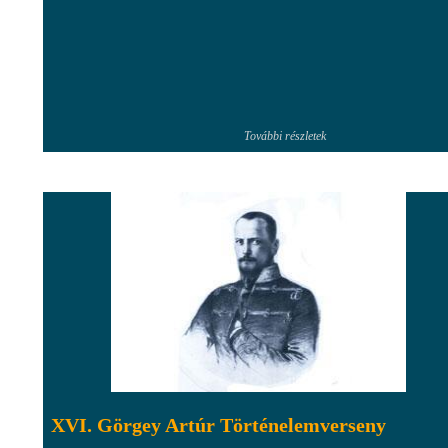
További részletek
XVI. Görgey Artúr Történelemverseny