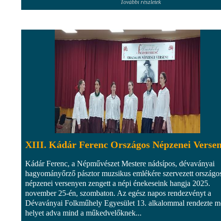
További részletek
XIII. Kádár Ferenc Országos Népzenei Verse
Kádár Ferenc, a Népművészet Mestere nádsípos, dévaványai
hagyományőrző pásztor muzsikus emlékére szervezett országo
népzenei versenyen zengett a népi énekeseink hangja 2025.
november 25-én, szombaton. Az egész napos rendezvényt a
Dévaványai Folkműhely Egyesület 13. alkalommal rendezte m
helyet adva mind a műkedvelőknek...