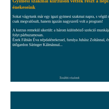
Gyimesi szakmai kurzuson vettek részt a népi
énekeseink
Sokat vágytunk már egy igazi gyimesi szakmai napra, s végül
csak megvalósult, hanem igazán nagyszerű volt a program!
A kurzus remekül sikerült: a három különböző szekció munkáj
folyt párhuzamosan.
Ének Fábián Éva népdalénekessel, furulya Juhász Zoltánnal, é
ütőgardon Sáringer Kálmánnal...
További részletek