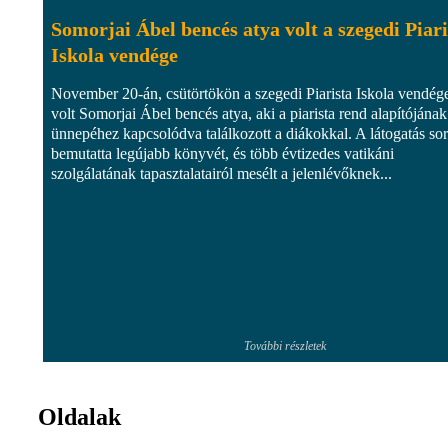
Somorjai Ábel bencés atya volt a szegedi Piari
Iskola vendége
November 20-án, csütörtökön a szegedi Piarista Iskola vendég
volt Somorjai Ábel bencés atya, aki a piarista rend alapítójának
ünnepéhez kapcsolódva találkozott a diákokkal. A látogatás so
bemutatta legújabb könyvét, és több évtizedes vatikáni
szolgálatának tapasztalatairól mesélt a jelenlévőknek...
További részletek
Oldalak