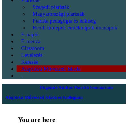
Piaristák
Szegedi piaristák
Magyarországi piaristák
Piarista pedagógia és lelkiség
Rendi ünnepek emléknapok imanapok
E-napló
E-menza
Classroom
Levelezés
Keresés
Alapfokú Művészeti Iskola
.
Dugonics András Piarista Gimnázium
Alapfokú Művészeti Iskola és Kollégium
You are here