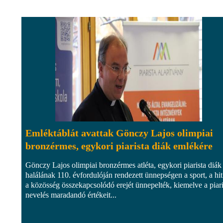
Emléktáblát avattak Gönczy Lajos olimpiai
bronzérmes, egykori piarista diák emlékére
Gönczy Lajos olimpiai bronzérmes atléta, egykori piarista diák
halálának 110. évfordulóján rendezett ünnepségen a sport, a hit
a közösség összekapcsolódó erejét ünnepelték, kiemelve a piari
nevelés maradandó értékeit...