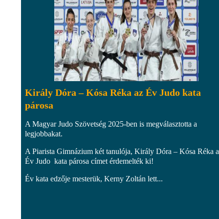
Király Dóra – Kósa Réka az Év Judo kata
párosa
A Magyar Judo Szövetség 2025-ben is megválasztotta a
legjobbakat.
A Piarista Gimnázium két tanulója, Király Dóra – Kósa Réka 
Év Judo kata párosa címet érdemelték ki!
Év kata edzője mesterük, Kerny Zoltán lett...