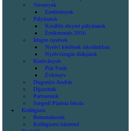
Versenyek
Eredmények
Pályázatok
Korábbi elnyert pályázatok
Értékmentés 2016
Idegen nyelvek
Nyelvi kérdések iskolánkban
Nyelvvizsgás diákjaink
Kiadványok
Piár Futár
Évkönyv
Dugonics András
Díjazottak
Partnereink
Szegedi Piarista Iskola
Kollégium
Bemutatkozás
Kollégiumi házirend