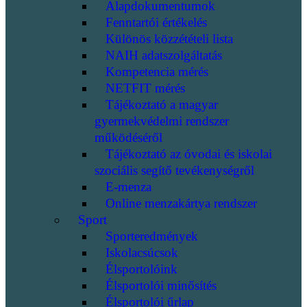
Alapdokumentumok
Fenntartói értékelés
Különös közzétételi lista
NAIH adatszolgáltatás
Kompetencia mérés
NETFIT mérés
Tájékoztató a magyar
gyermekvédelmi rendszer
működéséről
Tájékoztató az óvodai és iskolai
szociális segítő tevékenységről
E-menza
Online menzakártya rendszer
Sport
Sporteredmények
Iskolacsúcsok
Élsportolóink
Élsportolói minősítés
Élsportolói űrlap