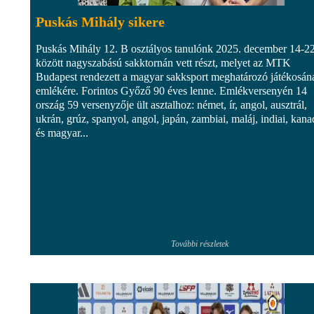
Puskás Mihály sikere
Puskás Mihály 12. B osztályos tanulónk 2025. december 14-22
között nagyszabású sakktornán vett részt, melyet az MTK
Budapest rendezett a magyar sakksport meghatározó játékosán
emlékére. Forintos Győző 90 éves lenne. Emlékversenyén 14
ország 59 versenyzője ült asztalhoz: német, ír, angol, ausztrál,
ukrán, grúz, spanyol, angol, japán, zambiai, maláj, indiai, kana
és magyar...
További részletek