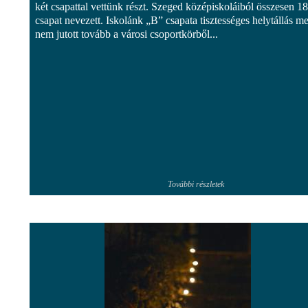
két csapattal vettünk részt. Szeged középiskoláiból összesen 18
csapat nevezett. Iskolánk „B” csapata tisztességes helytállás mel
nem jutott tovább a városi csoportkörből...
További részletek