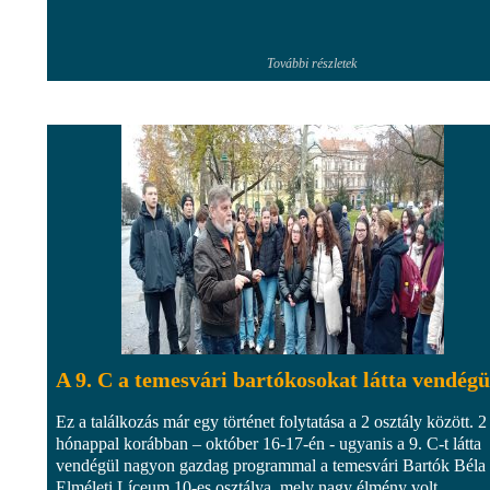
További részletek
A 9. C a temesvári bartókosokat látta vendégü
Ez a találkozás már egy történet folytatása a 2 osztály között. 2
hónappal korábban – október 16-17-én - ugyanis a 9. C-t látta
vendégül nagyon gazdag programmal a temesvári Bartók Béla
Elméleti Líceum 10-es osztálya, mely nagy élmény volt