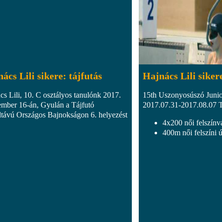
ács Lili sikere: tájfutás
Hajnács Lili siker
cs Lili, 10. C osztályos tanulónk 2017.
15th Uszonyosúszó Junio
ember 16-án, Gyulán a Tájfutó
2017.07.31-2017.08.07 
távú Országos Bajnokságon 6. helyezést
4x200 női felszínvá
400m női felszíni ú