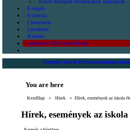
Rendi ünnepek emléknapok imanapok
E-napló
E-menza
Classroom
Levelezés
Keresés
Alapfokú Művészeti Iskola
.
Dugonics András Piarista Gimnázium Alapfo
You are here
Kezdőlap
»
Hirek
»
Hírek, események az iskola él
Hírek, események az iskola 
Keresés a hírekben