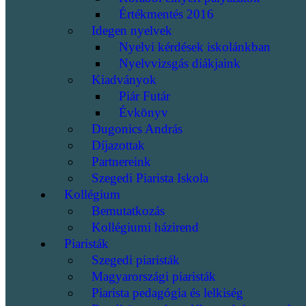
Értékmentés 2016
Idegen nyelvek
Nyelvi kérdések iskolánkban
Nyelvvizsgás diákjaink
Kiadványok
Piár Futár
Évkönyv
Dugonics András
Díjazottak
Partnereink
Szegedi Piarista Iskola
Kollégium
Bemutatkozás
Kollégiumi házirend
Piaristák
Szegedi piaristák
Magyarországi piaristák
Piarista pedagógia és lelkiség