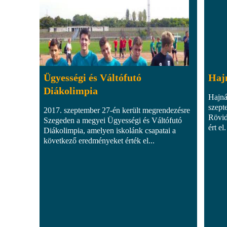
Ügyességi és Váltófutó
Hajn
Diákolimpia
Hajná
szept
2017. szeptember 27-én került megrendezésre
Rövid
Szegeden a megyei Ügyességi és Váltófutó
ért el.
Diákolimpia, amelyen iskolánk csapatai a
következő eredményeket érték el...