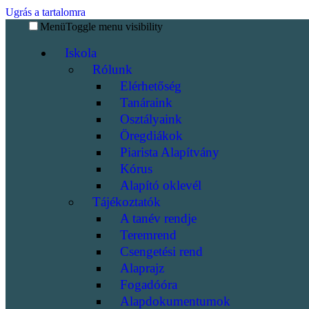
Ugrás a tartalomra
Menü
Toggle menu visibility
Iskola
Rólunk
Elérhetőség
Tanáraink
Osztályaink
Öregdiákok
Piarista Alapítvány
Kórus
Alapító oklevél
Tájékoztatók
A tanév rendje
Teremrend
Csengetési rend
Alaprajz
Fogadóóra
Alapdokumentumok