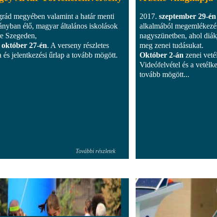
rád megyében valamint a határ menti
2017.
szeptember 29-én
ányban élő, magyar általános iskolások
alkalmából megemlékezést
re Szegeden,
nagyszünetben, ahol diákj
 október 27-én
. A verseny részletes
meg zenei tudásukat.
a és jelentkezési űrlap a tovább mögött.
Október 2-án
zenei veté
Videófelvétel és a vetél
tovább mögött...
További részletek