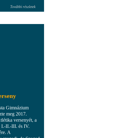
További részletek
verseny
ista Gimnázium
ezte meg 2017.
létika versenyét, a
-II.-III. és IV.
ére. A