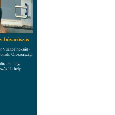
e: búvárúszás
r Világbajnokság -
Tomsk, Oroszország:
ltó - 6. hely,
szás 11. hely