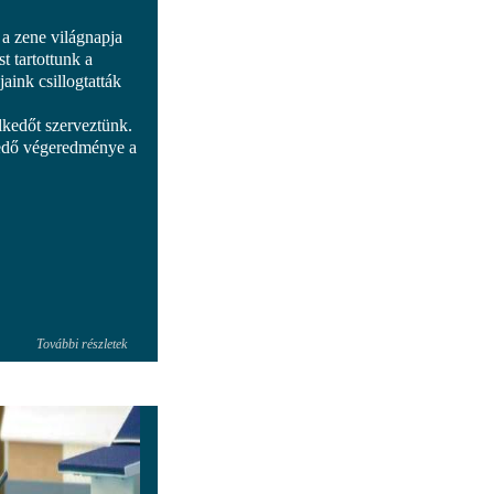
a zene világnapja
 tartottunk a
aink csillogtatták
lkedőt szerveztünk.
kedő végeredménye a
További részletek