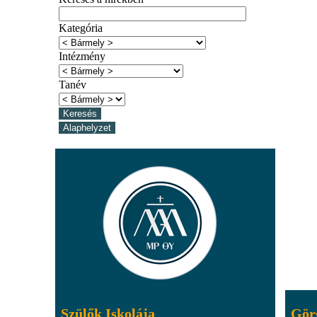
Kategória
Intézmény
Tanév
Szülők Iskolája
Gör