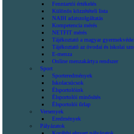
Fenntartói értékelés
Különös közzétételi lista
NAIH adatszolgáltatás
Kompetencia mérés
NETFIT mérés
Tájékoztató a magyar gyermekvéde
Tájékoztató az óvodai és iskolai szo
E-menza
Online menzakártya rendszer
Sport
Sporteredmények
Iskolacsúcsok
Élsportolóink
Élsportolói minősítés
Élsportolói űrlap
Versenyek
Eredmények
Pályázatok
Korábbi elnyert pályázatok