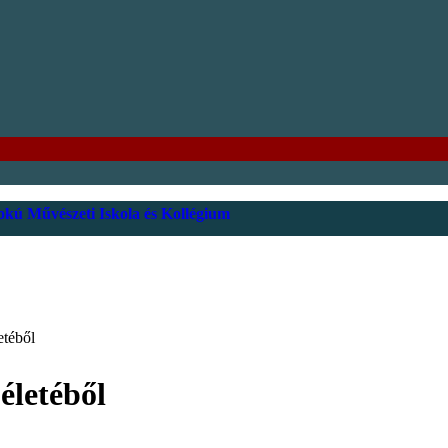
kú Művészeti Iskola és Kollégium
etéből
életéből