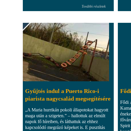
További részletek
Gyűjtés indul a Puerto Rico-i
Fődi
piarista nagycsalád megsegítésére
Fődi 
Kamar
„A Maria hurrikán pokoli állapotokat hagyott
éneke
maga után a szigeten.” – hallottuk az elmúlt
fővár
napok fő híreiben, és láthattuk az ehhez
Spirit
kapcsolódó megrázó képeket is. E pusztítás