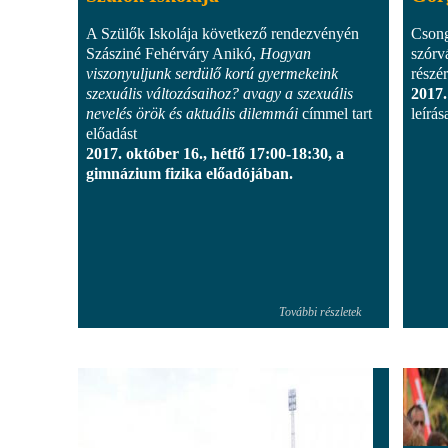
A Szülők Iskolája következő rendezvényén
Csong
Szásziné Fehérváry Anikó,
Hogyan
szórv
viszonyuljunk serdülő korú gyermekeink
részé
szexuális változásaihoz? avagy a szexuális
2017.
nevelés örök és aktuális dilemmái
címmel tart
leírás
előadást
2017. október 16., hétfő 17:00-18:30, a
gimnázium fizika előadójában.
További részletek