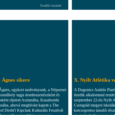
További részletek
 Ágnes sikere
X. Nyílt Atlétika 
Ágnes, egykori tanítványunk, a Népzenei
A Dugonics András Piar
aműhely tagja dombrazenészként és
tizedik alkalommal rend
sként eljutott Asztanába, Kazahsztán
szeptember 22-én Nyílt At
osába, ahová meghívást kapott a The
Csongrád megyei iskolák I.
 of Desht'i Kipchak Kulturális Fesztivál
korcsoportos tanulói rész