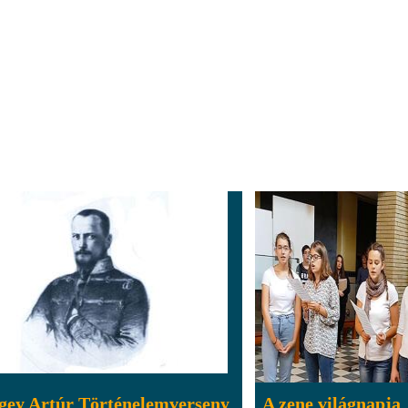
gey Artúr Történelemverseny
A zene világnapja