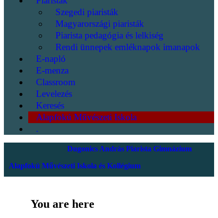
Piaristák
Szegedi piaristák
Magyarországi piaristák
Piarista pedagógia és lelkiség
Rendi ünnepek emléknapok imanapok
E-napló
E-menza
Classroom
Levelezés
Keresés
Alapfokú Művészeti Iskola
.
Dugonics András Piarista Gimnázium
Alapfokú Művészeti Iskola és Kollégium
You are here