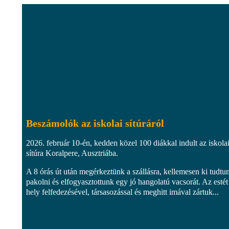
Beszámolók az iskolai sítúráról
2026. február 10-én, kedden közel 100 diákkal indult az iskola
sítúra Koralpere, Ausztriába.
A 8 órás út után megérkeztünk a szállásra, kellemesen ki tudtu
pakolni és elfogyasztottunk egy jó hangolatú vacsorát. Az estét
hely felfedezésével, társasozással és meghitt imával zártuk...