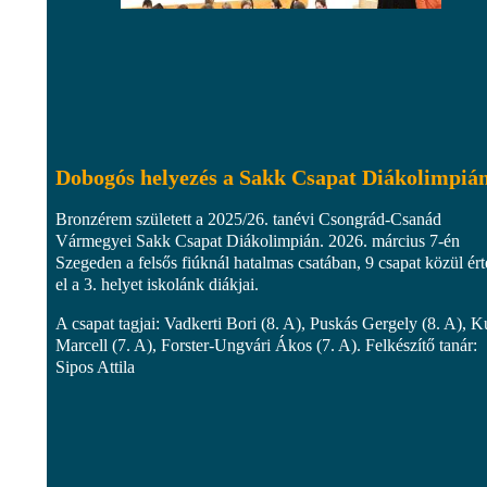
Dobogós helyezés a Sakk Csapat Diákolimpiá
Bronzérem született a 2025/26. tanévi Csongrád-Csanád
Vármegyei Sakk Csapat Diákolimpián. 2026. március 7-én
Szegeden a felsős fiúknál hatalmas csatában, 9 csapat közül ér
el a 3. helyet iskolánk diákjai.
A csapat tagjai: Vadkerti Bori (8. A), Puskás Gergely (8. A), K
Marcell (7. A), Forster-Ungvári Ákos (7. A). Felkészítő tanár:
Sipos Attila