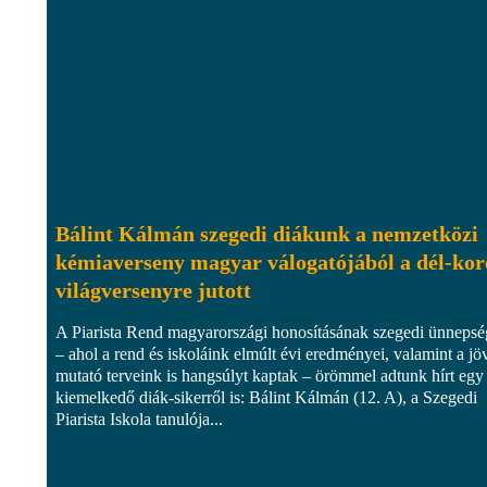
Bálint Kálmán szegedi diákunk a nemzetközi
kémiaverseny magyar válogatójából a dél-kor
világversenyre jutott
A Piarista Rend magyarországi honosításának szegedi ünneps
– ahol a rend és iskoláink elmúlt évi eredményei, valamint a jö
mutató terveink is hangsúlyt kaptak – örömmel adtunk hírt egy
kiemelkedő diák-sikerről is: Bálint Kálmán (12. A), a Szegedi
Piarista Iskola tanulója...