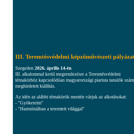
III. Teremtésvédelmi képzőművészeti pályáza
Szegeden
2026. április 14-én
III. alkalommal kerül megrendezésre a Teremtésvédelmi
témakörhöz kapcsolódóan magyarországi piarista tanulók szám
meghirdetett kiállítás.
Az idén az alábbi témakörök mentén várjuk az alkotásokat:
- "Gyökereim"
- "Harmóniában a teremtett világgal"