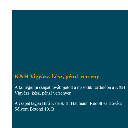
K&H Vigyázz, kész, pénz! verseny
A kollégiumi csapat továbbjutott a második fordulóba a K&H
Vigyázz, kész, pénz! versenyen.
A csapat tagjai Biró Kata 9. B, Haumann Rudolf és Kovács-
Sólyom Botond 10. B.