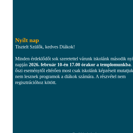
Nyílt nap
Tisztelt Szülők, kedves Diákok!
Minden érdeklődőt sok szeretettel várunk iskolánk második nyí
napján
2026. február 10-én 17.00 órakor a templomunkba
.
őszi eseménytől eltérően most csak iskolánk képzéseit mutatjuk
nem lesznek programok a diákok számára. A részvétel nem
regisztrációhoz kötött.