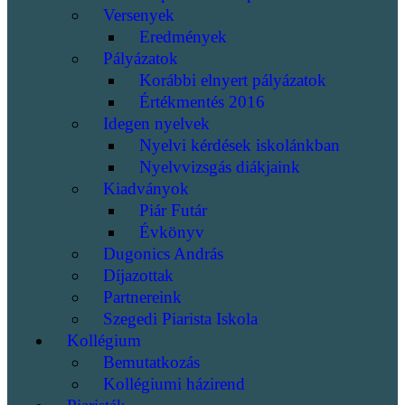
Versenyek
Eredmények
Pályázatok
Korábbi elnyert pályázatok
Értékmentés 2016
Idegen nyelvek
Nyelvi kérdések iskolánkban
Nyelvvizsgás diákjaink
Kiadványok
Piár Futár
Évkönyv
Dugonics András
Díjazottak
Partnereink
Szegedi Piarista Iskola
Kollégium
Bemutatkozás
Kollégiumi házirend