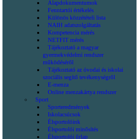
Alapdokumentumok
Fenntartói értékelés
Különös közzétételi lista
NAIH adatszolgáltatás
Kompetencia mérés
NETFIT mérés
Tájékoztató a magyar
gyermekvédelmi rendszer
működéséről
Tájékoztató az óvodai és iskolai
szociális segítő tevékenységről
E-menza
Online menzakártya rendszer
Sport
Sporteredmények
Iskolacsúcsok
Élsportolóink
Élsportolói minősítés
Élsportolói űrlap