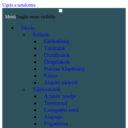
Ugrás a tartalomra
Menü
Toggle menu visibility
Iskola
Rólunk
Elérhetőség
Tanáraink
Osztályaink
Öregdiákok
Piarista Alapítvány
Kórus
Alapító oklevél
Tájékoztatók
A tanév rendje
Teremrend
Csengetési rend
Alaprajz
Fogadóóra