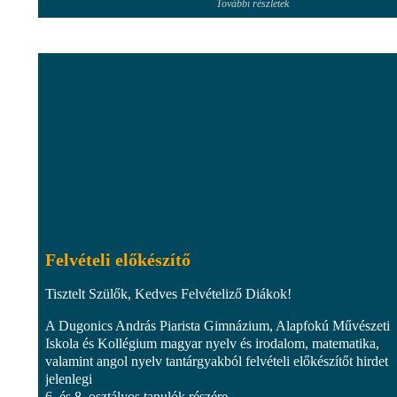
További részletek
Felvételi előkészítő
Tisztelt Szülők, Kedves Felvételiző Diákok!
A Dugonics András Piarista Gimnázium, Alapfokú Művészeti
Iskola és Kollégium magyar nyelv és irodalom, matematika,
valamint angol nyelv tantárgyakból felvételi előkészítőt hirdet
jelenlegi
6. és 8. osztályos tanulók részére....