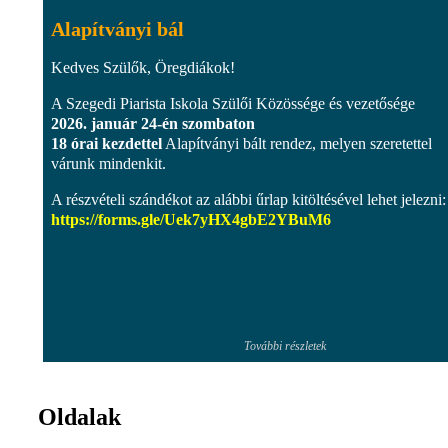
Alapítványi bál
Kedves Szülők, Öregdiákok!
A Szegedi Piarista Iskola Szülői Közössége és vezetősége
2026. január 24-én szombaton
18 órai kezdettel
Alapítványi bált rendez, melyen szeretettel
várunk mindenkit.
A részvételi szándékot az alábbi űrlap kitöltésével lehet jelezni:
https://forms.gle/Uek7yHX4gbE2YBuM6
További részletek
Oldalak