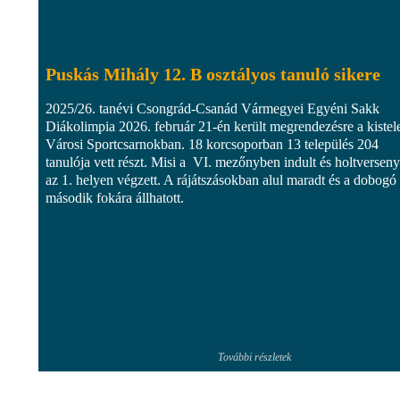
Puskás Mihály 12. B osztályos tanuló sikere
2025/26. tanévi Csongrád-Csanád Vármegyei Egyéni Sakk
Diákolimpia 2026. február 21-én került megrendezésre a kistel
Városi Sportcsarnokban. 18 korcsoporban 13 település 204
tanulója vett részt. Misi a VI. mezőnyben indult és holtversen
az 1. helyen végzett. A rájátszásokban alul maradt és a dobogó
második fokára állhatott.
További részletek