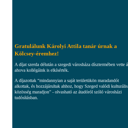
Gratulálunk Károlyi Attila tanár úrnak a
Kölcsey-éremhez!
A díjat szerda délután a szegedi városháza dísztermében vette á
ahova kollégáink is elkísérték.
A díjazottak “mindannyian a saját területükön maradandót
alkottak, és hozzájárultak ahhoz, hogy Szeged valódi kulturális
közösség maradjon” - olvasható az átadóról szóló városházi
tudósításban.