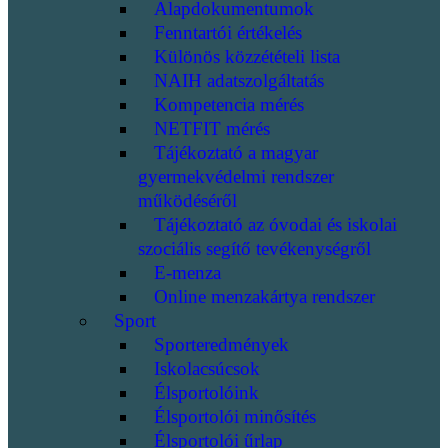
Alapdokumentumok
Fenntartói értékelés
Különös közzétételi lista
NAIH adatszolgáltatás
Kompetencia mérés
NETFIT mérés
Tájékoztató a magyar
gyermekvédelmi rendszer
működéséről
Tájékoztató az óvodai és iskolai
szociális segítő tevékenységről
E-menza
Online menzakártya rendszer
Sport
Sporteredmények
Iskolacsúcsok
Élsportolóink
Élsportolói minősítés
Élsportolói űrlap