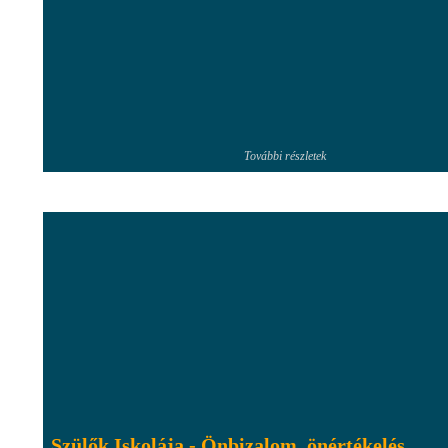
További részletek
Szülők Iskolája - Önbizalom, önértékelés,