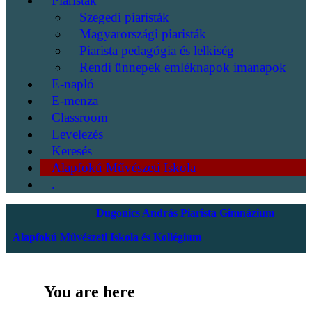
Piaristák
Szegedi piaristák
Magyarországi piaristák
Piarista pedagógia és lelkiség
Rendi ünnepek emléknapok imanapok
E-napló
E-menza
Classroom
Levelezés
Keresés
Alapfokú Művészeti Iskola
.
Dugonics András Piarista Gimnázium
Alapfokú Művészeti Iskola és Kollégium
You are here