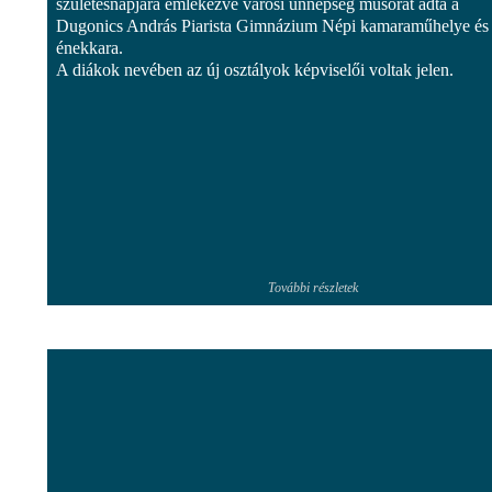
születésnapjára emlékezve városi ünnepség műsorát adta a
Dugonics András Piarista Gimnázium Népi kamaraműhelye és
énekkara.
A diákok nevében az új osztályok képviselői voltak jelen.
További részletek