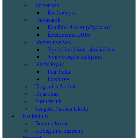
Versenyek
Eredmények
Pályázatok
Korábbi elnyert pályázatok
Értékmentés 2016
Idegen nyelvek
Nyelvi kérdések iskolánkban
Nyelvvizsgás diákjaink
Kiadványok
Piár Futár
Évkönyv
Dugonics András
Díjazottak
Partnereink
Szegedi Piarista Iskola
Kollégium
Bemutatkozás
Kollégiumi házirend