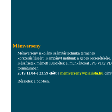
Mémverseny
Mémverseny iskolánk számítástechnika termének
korszerűsítéséért. Kampányt indítunk a gépek lecserélésére.
Készítsetek mémet! Küldjétek el munkáitokat JPG vagy P
formátumban
2019.11.04-e 23.59 előtt
a
memverseny@piarista.hu
címr
Részletek a pdf-ben.