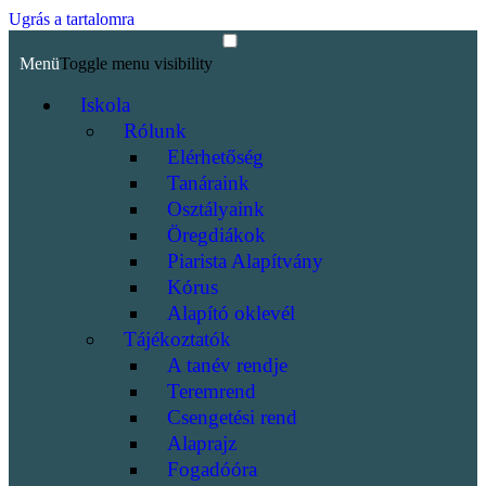
Ugrás a tartalomra
Menü
Toggle menu visibility
Iskola
Rólunk
Elérhetőség
Tanáraink
Osztályaink
Öregdiákok
Piarista Alapítvány
Kórus
Alapító oklevél
Tájékoztatók
A tanév rendje
Teremrend
Csengetési rend
Alaprajz
Fogadóóra