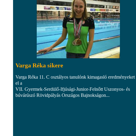
Varga Réka sikere
Varga Réka 11. C osztályos tanulónk kimagasló eredményeket 
el a
VII. Gyermek-Serdülő-Ifjúsági-Junior-Felnőtt Uszonyos- és
búvárúszó Rövidpályás Országos Bajnokságon...