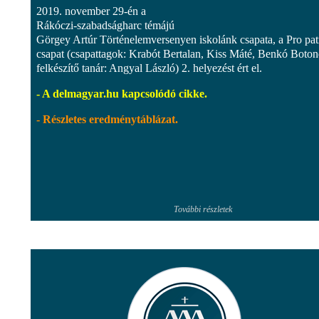
2019. november 29-én a
Rákóczi-szabadságharc témájú
Görgey Artúr Történelemversenyen iskolánk csapata, a Pro pat
csapat (csapattagok: Krabót Bertalan, Kiss Máté, Benkó Boton
felkészítő tanár: Angyal László) 2. helyezést ért el.
- A delmagyar.hu kapcsolódó cikke.
- Részletes eredménytáblázat.
További részletek