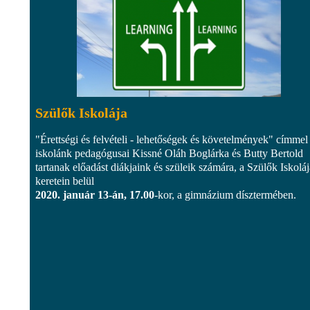
Szülők Iskolája
"Érettségi és felvételi - lehetőségek és követelmények" címmel
iskolánk pedagógusai Kissné Oláh Boglárka és Butty Bertold
tartanak előadást diákjaink és szüleik számára, a Szülők Iskoláj
keretein belül
2020. január 13-án, 17.00
-kor, a gimnázium dísztermében.