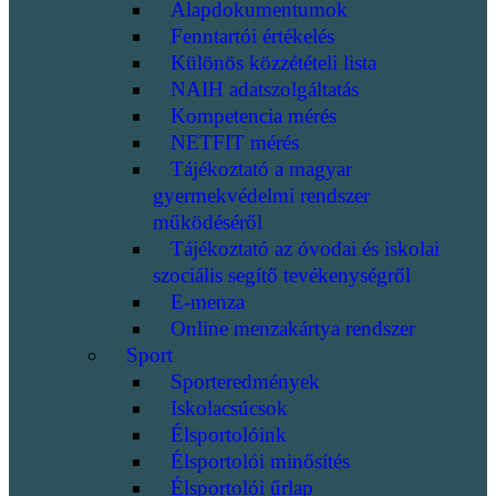
Alapdokumentumok
Fenntartói értékelés
Különös közzétételi lista
NAIH adatszolgáltatás
Kompetencia mérés
NETFIT mérés
Tájékoztató a magyar
gyermekvédelmi rendszer
működéséről
Tájékoztató az óvodai és iskolai
szociális segítő tevékenységről
E-menza
Online menzakártya rendszer
Sport
Sporteredmények
Iskolacsúcsok
Élsportolóink
Élsportolói minősítés
Élsportolói űrlap