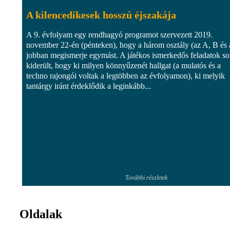
A kilencedikesek hosszú éjszakája
A 9. évfolyam egy rendhagyó programot szervezett 2019.
november 22-én (pénteken), hogy a három osztály (az A, B és 
jobban megismerje egymást. A játékos ismerkedős feladatok so
kiderült, hogy ki milyen könnyűzenét hallgat (a mulatós és a
techno rajongói voltak a legtöbben az évfolyamon), ki melyik
tantárgy iránt érdeklődik a leginkább...
További részletek
Oldalak