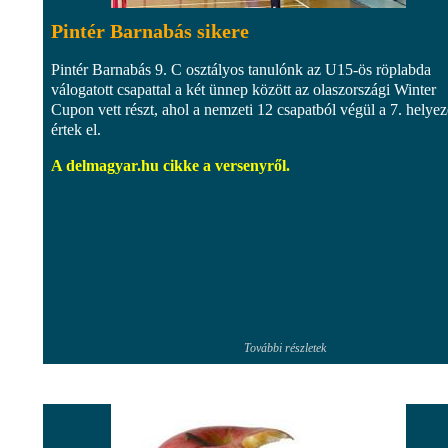
Pintér Barnabás sikere
Pintér Barnabás 9. C osztályos tanulónk az U15-ös röplabda
válogatott csapattal a két ünnep között az olaszországi Winter
Cupon vett részt, ahol a nemzeti 12 csapatból végül a 7. helyez
értek el.
A delmagyar.hu cikke a versenyről.
További részletek