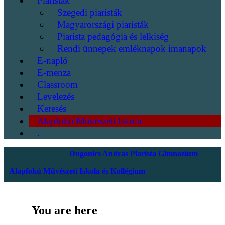
Piaristák
Szegedi piaristák
Magyarországi piaristák
Piarista pedagógia és lelkiség
Rendi ünnepek emléknapok imanapok
E-napló
E-menza
Classroom
Levelezés
Keresés
Alapfokú Művészeti Iskola
.
Dugonics András Piarista Gimnázium
Alapfokú Művészeti Iskola és Kollégium
You are here