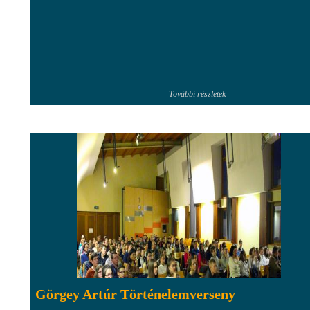
További részletek
Görgey Artúr Történelemverseny