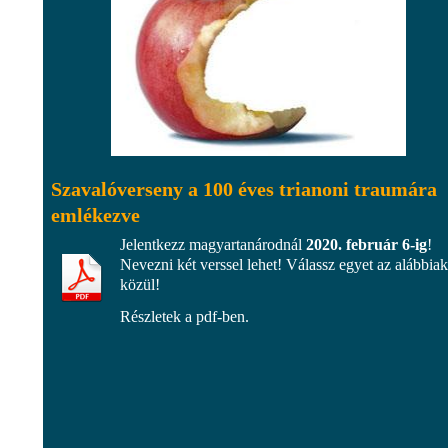
Szavalóverseny a 100 éves trianoni traumára
emlékezve
Jelentkezz magyartanárodnál
2020. február 6-ig
!
Nevezni két verssel lehet! Válassz egyet az alábbiak
közül!
Részletek a pdf-ben.