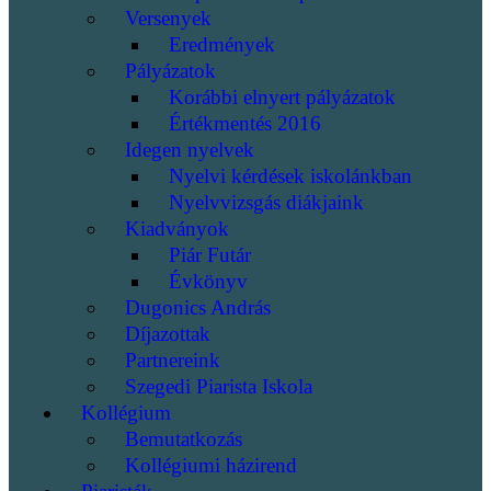
Versenyek
Eredmények
Pályázatok
Korábbi elnyert pályázatok
Értékmentés 2016
Idegen nyelvek
Nyelvi kérdések iskolánkban
Nyelvvizsgás diákjaink
Kiadványok
Piár Futár
Évkönyv
Dugonics András
Díjazottak
Partnereink
Szegedi Piarista Iskola
Kollégium
Bemutatkozás
Kollégiumi házirend