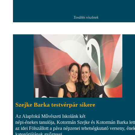
További részletek
Szejke Barka testvérpár sikere
Az Alapfokú Művészeti Iskolánk két
népi-énekes tanulója, Kotormán Szejke és Kotormán Barka let
az idei Fölszállott a páva népzenei tehetségkutató verseny, éne
kategóriájának győztesei.