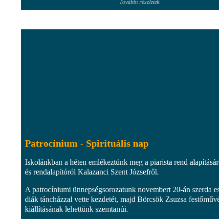
További részletek
Patrocínium - Spirituális nap
Iskolánkban a héten emlékeztünk meg a piarista rend alapításár
és rendalapítóról Kalazanci Szent Józsefről.
A patrocíniumi ünnepségsorozatunk novembert 20-án szerda e
diák táncházzal vette kezdetét, majd Börcsök Zsuzsa festőműv
kiállításának lehettünk szemtanúi.