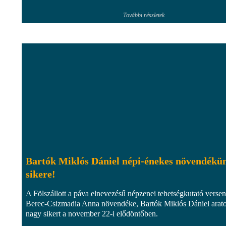
További részletek
Bartók Miklós Dániel népi-énekes növendékü
sikere!
A Fölszállott a páva elnevezésű népzenei tehetségkutató verse
Berec-Csizmadia Anna növendéke, Bartók Miklós Dániel arato
nagy sikert a november 22-i elődöntőben.