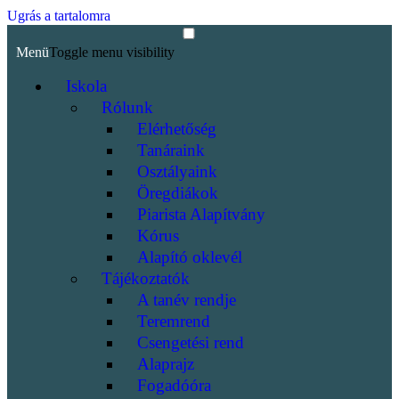
Ugrás a tartalomra
Menü
Toggle menu visibility
Iskola
Rólunk
Elérhetőség
Tanáraink
Osztályaink
Öregdiákok
Piarista Alapítvány
Kórus
Alapító oklevél
Tájékoztatók
A tanév rendje
Teremrend
Csengetési rend
Alaprajz
Fogadóóra