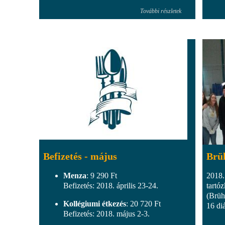
További részletek
Befizetés - május
Brü
Menza
: 9 290 Ft
2018.
Befizetés: 2018. április 23-24.
tartó
(Brüh
Kollégiumi étkezés
: 20 720 Ft
16 diá
Befizetés: 2018. május 2-3.