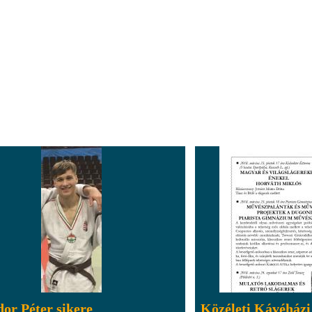
or Péter sikere
Közéleti Kávéházi 