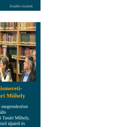
További részletek
ismereti-
ári Műhely
t megrendezésre
ális
i Tanári Műhely,
ző tájairól és