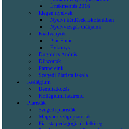
Értékmentés 2016
Idegen nyelvek
Nyelvi kérdések iskolánkban
Nyelvvizsgás diákjaink
Kiadványok
Piár Futár
Évkönyv
Dugonics András
Díjazottak
Partnereink
Szegedi Piarista Iskola
Kollégium
Bemutatkozás
Kollégiumi házirend
Piaristák
Szegedi piaristák
Magyarországi piaristák
Piarista pedagógia és lelkiség