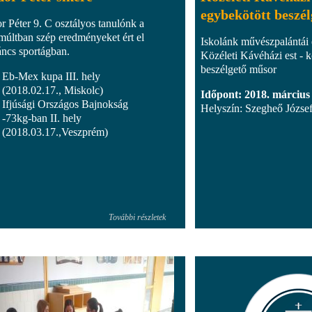
egybekötött beszé
r Péter 9. C osztályos tanulónk a
múltban szép eredményeket ért el
Iskolánk művészpalántái 
áncs sportágban.
Közéleti Kávéházi est - k
beszélgető műsor
Eb-Mex kupa III. hely
(2018.02.17., Miskolc)
Időpont: 2018. március
Ifjúsági Országos Bajnokság
Helyszín: Szegheő József
-73kg-ban II. hely
(2018.03.17.,Veszprém)
További részletek