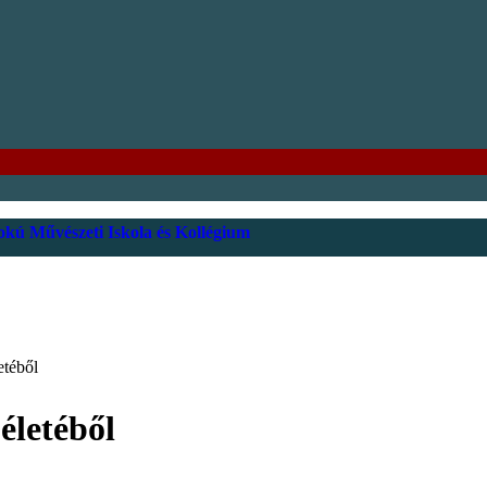
kú Művészeti Iskola és Kollégium
etéből
életéből