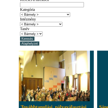
Kategória
Intézmény
Tanév
Továbbtanulási, pályaválasztási
Sánd