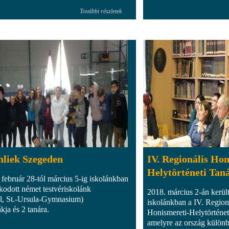
További részletek
hliek Szegeden
IV. Regionális Hon
Helytörténeti Tan
 február 28-tól március 5-ig iskolánkban
zkodott német testvériskolánk
2018. március 2-án kerül
l, St.-Ursula-Gymnasium)
iskolánkban a IV. Region
kja és 2 tanára.
Honismereti-Helytörténet
amelyre az ország különbö