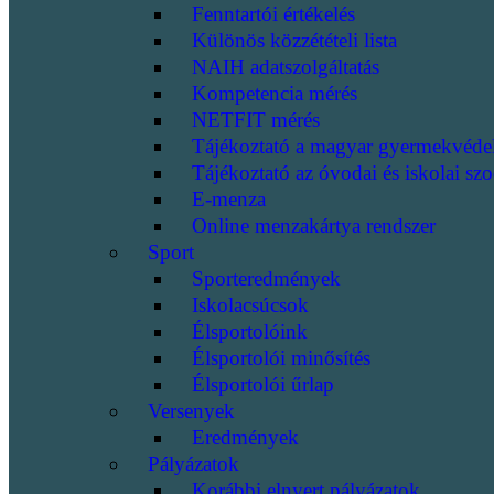
Fenntartói értékelés
Különös közzétételi lista
NAIH adatszolgáltatás
Kompetencia mérés
NETFIT mérés
Tájékoztató a magyar gyermekvéde
Tájékoztató az óvodai és iskolai szo
E-menza
Online menzakártya rendszer
Sport
Sporteredmények
Iskolacsúcsok
Élsportolóink
Élsportolói minősítés
Élsportolói űrlap
Versenyek
Eredmények
Pályázatok
Korábbi elnyert pályázatok