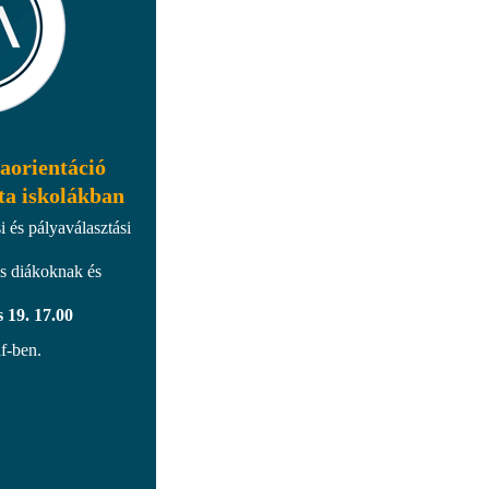
aorientáció
sta iskolákban
 és pályaválasztási
s diákoknak és
 19. 17.00
f-ben.