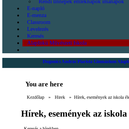
Rendi ünnepek emléknapok imanapok
E-napló
E-menza
Classroom
Levelezés
Keresés
Alapfokú Művészeti Iskola
.
Dugonics András Piarista Gimnázium Alapfo
You are here
Kezdőlap
»
Hirek
»
Hírek, események az iskola él
Hírek, események az iskola 
Keresés a hírekben