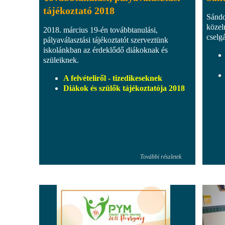
tájékoztató 2018
Sándo
közel
2018. március 19-én továbbtanulási,
cselg
pályaválasztási tájékoztatót szerveztünk
iskolánkban az érdeklődő diákoknak és
szüleiknek.
A felvételiről - tizedikeseknek
Diákok és szülők tájékoztatója 2018
További részletek