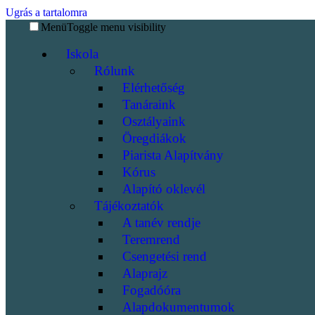
Ugrás a tartalomra
Menü
Toggle menu visibility
Iskola
Rólunk
Elérhetőség
Tanáraink
Osztályaink
Öregdiákok
Piarista Alapítvány
Kórus
Alapító oklevél
Tájékoztatók
A tanév rendje
Teremrend
Csengetési rend
Alaprajz
Fogadóóra
Alapdokumentumok