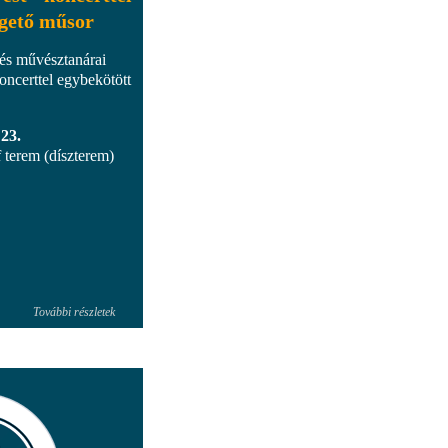
lgető műsor
és művésztanárai
oncerttel egybekötött
 23.
 terem (díszterem)
További részletek