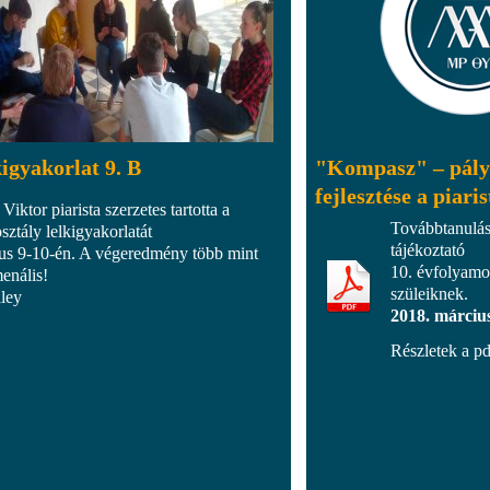
igyakorlat 9. B
"Kompasz" – pály
fejlesztése a piari
Viktor piarista szerzetes tartotta a
Továbbtanulási
sztály lelkigyakorlatát
tájékoztató
us 9-10-én. A végeredmény több mint
10. évfolyamo
enális!
szüleiknek.
2018. március
Részletek a pd