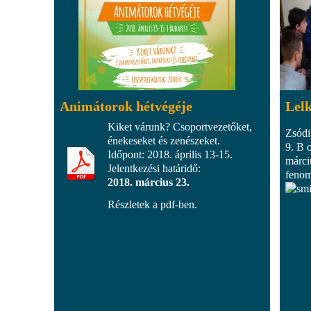
Animátorok hétvégéje
Lelk
Kiket várunk? Csoportvezetőket,
Zsódi 
énekeseket és zenészeket.
9. B o
Időpont: 2018. április 13-15.
márci
Jelentkezési határidő:
fenom
2018. március 23.
Részletek a pdf-ben.