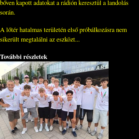
bőven kapott adatokat a rádión keresztül a landolás
során.
A lőtér hatalmas területén első próbálkozásra nem
sikerült megtalálni az eszközt...
További részletek