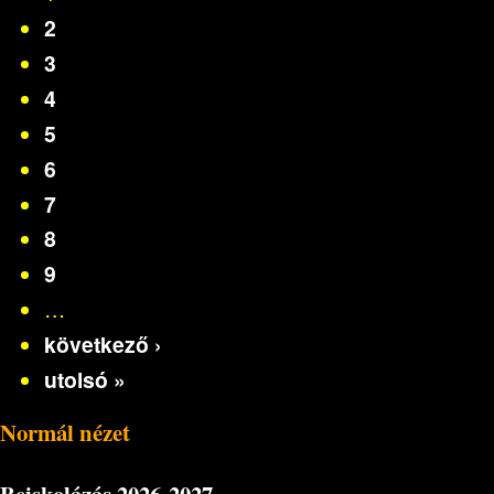
2
3
4
5
6
7
8
9
…
következő ›
utolsó »
Normál nézet