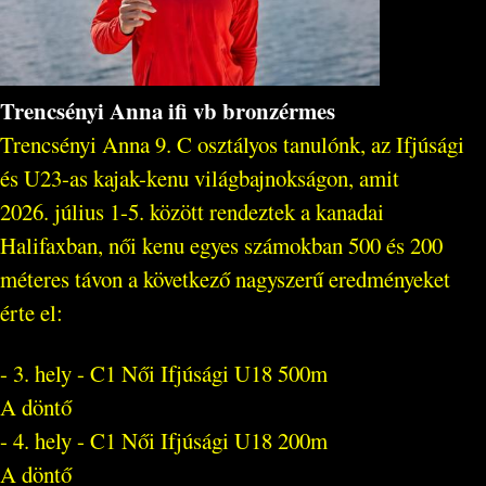
Trencsényi Anna ifi vb bronzérmes
Trencsényi Anna 9. C osztályos tanulónk, az Ifjúsági
és U23-as kajak-kenu világbajnokságon, amit
2026. július 1-5. között rendeztek a kanadai
Halifaxban, női kenu egyes számokban 500 és 200
méteres távon a következő nagyszerű eredményeket
érte el:
- 3. hely - C1 Női Ifjúsági U18 500m
A döntő
- 4. hely - C1 Női Ifjúsági U18 200m
A döntő