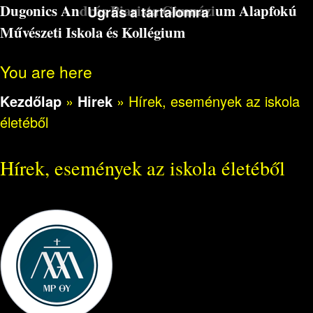
Dugonics András Piarista Gimnázium Alapfokú
Ugrás a tartalomra
Művészeti Iskola és Kollégium
You are here
Kezdőlap
»
Hirek
»
Hírek, események az iskola
életéből
Hírek, események az iskola életéből