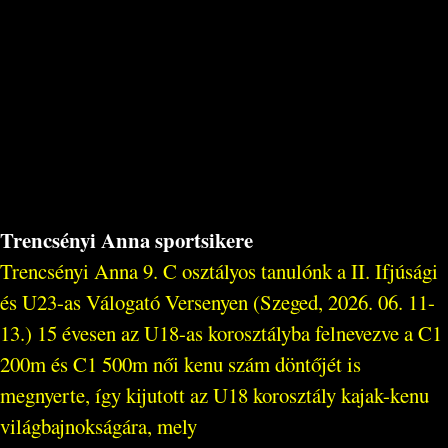
Trencsényi Anna sportsikere
Trencsényi Anna 9. C osztályos tanulónk a II. Ifjúsági
és U23-as Válogató Versenyen (Szeged, 2026. 06. 11-
13.) 15 évesen az U18-as korosztályba felnevezve a C1
200m és C1 500m női kenu szám döntőjét is
megnyerte, így kijutott az U18 korosztály kajak-kenu
világbajnokságára, mely