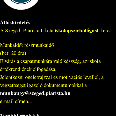
Álláshirdetés
iskolapszichológust
A Szegedi Piarista Iskola
keres.
Munkaidő: részmunkaidő
(heti 20 óra)
Elvárás a csapatmunkára való készség, az iskola
értékrendjének elfogadása.
Jelentkezni önéletrajzzal és motivációs levéllel, a
végzettséget igazoló dokumentumokkal a
munkaugy@szeged.piarista.hu
e-mail címen...
További részletek