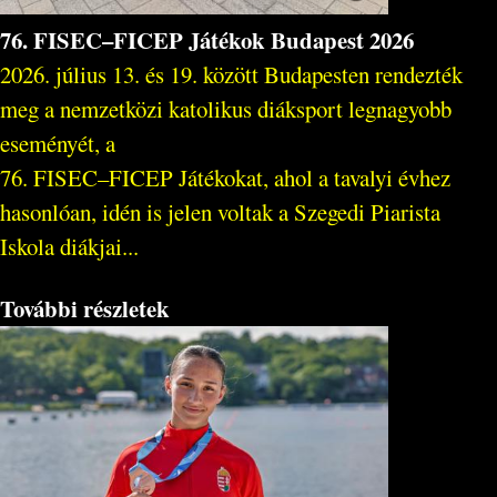
76. FISEC–FICEP Játékok Budapest 2026
2026. július 13. és 19. között Budapesten rendezték
meg a nemzetközi katolikus diáksport legnagyobb
eseményét, a
76. FISEC–FICEP Játékokat, ahol a tavalyi évhez
hasonlóan, idén is jelen voltak a Szegedi Piarista
Iskola diákjai...
További részletek