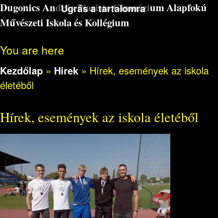
Dugonics András Piarista Gimnázium Alapfokú
Ugrás a tartalomra
Művészeti Iskola és Kollégium
You are here
Kezdőlap
»
Hirek
»
Hírek, események az iskola
életéből
Hírek, események az iskola életéből