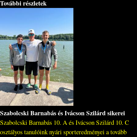
További részletek
Szabolcski Barnabás és Ivácson Szilárd sikerei
Szabolcski Barnabás 10. A és Ivácson Szilárd 10. C
osztályos tanulóink nyári sporteredményei a tovább