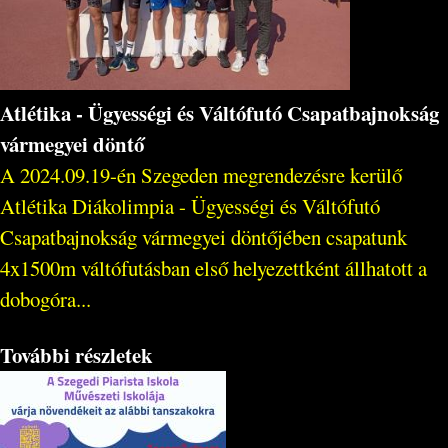
Atlétika - Ügyességi és Váltófutó Csapatbajnokság
vármegyei döntő
A 2024.09.19-én Szegeden megrendezésre kerülő
Atlétika Diákolimpia - Ügyességi és Váltófutó
Csapatbajnokság vármegyei döntőjében csapatunk
4x1500m váltófutásban első helyezettként állhatott a
dobogóra...
További részletek