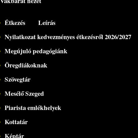
Vakbarát nézet
Étkezés
Leírás
Nyilatkozat kedvezményes étkezésről 2026/2027
Megújuló pedagógiánk
Öregdiákoknak
Szövegtár
Mesélő Szeged
Piarista emlékhelyek
Kottatár
Képtár