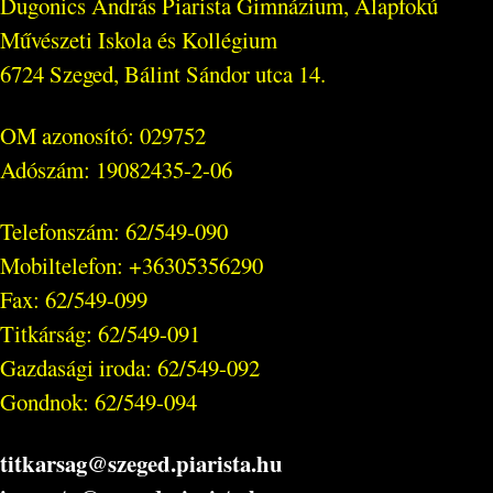
Dugonics András Piarista Gimnázium, Alapfokú
Művészeti Iskola és Kollégium
6724 Szeged, Bálint Sándor utca 14.
OM azonosító: 029752
Adószám: 19082435-2-06
Telefonszám: 62/549-090
Mobiltelefon: +36305356290
Fax: 62/549-099
Titkárság: 62/549-091
Gazdasági iroda: 62/549-092
Gondnok: 62/549-094
titkarsag@szeged.piarista.hu