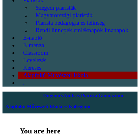
Piaristák
Szegedi piaristák
Magyarországi piaristák
Piarista pedagógia és lelkiség
Rendi ünnepek emléknapok imanapok
E-napló
E-menza
Classroom
Levelezés
Keresés
Alapfokú Művészeti Iskola
.
Dugonics András Piarista Gimnázium
Alapfokú Művészeti Iskola és Kollégium
You are here