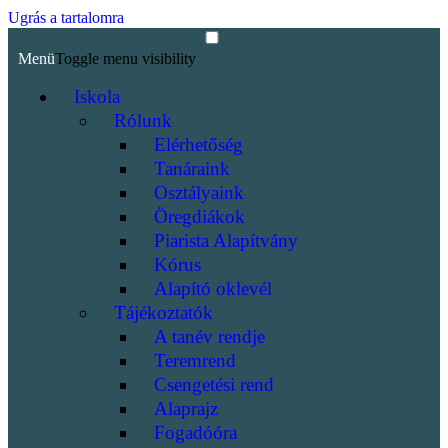
Ugrás a tartalomra
Menü
Toggle menu visibility
Iskola
Rólunk
Elérhetőség
Tanáraink
Osztályaink
Öregdiákok
Piarista Alapítvány
Kórus
Alapító oklevél
Tájékoztatók
A tanév rendje
Teremrend
Csengetési rend
Alaprajz
Fogadóóra