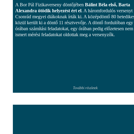
A Bor Pál Fizikaverseny döntőjében
Bálint Béla első, Barta
Alexandra ötödik helyezést ért el
. A háromfordulós versenyt
Csonrád megyei diákoknak írták ki. A középdöntő 80 hetedike
közül került ki a döntő 11 résztvevője. A döntő fordulóban egy
órában számítási feladatokat, egy órában pedig előzetesen nem
ismert mérési feladatokat oldottak meg a versenyzők.
További részletek