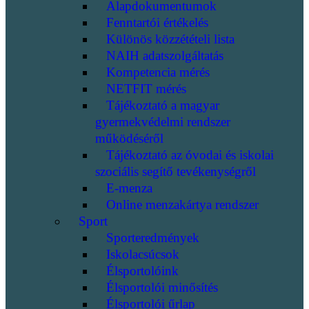
Alapdokumentumok
Fenntartói értékelés
Különös közzétételi lista
NAIH adatszolgáltatás
Kompetencia mérés
NETFIT mérés
Tájékoztató a magyar
gyermekvédelmi rendszer
működéséről
Tájékoztató az óvodai és iskolai
szociális segítő tevékenységről
E-menza
Online menzakártya rendszer
Sport
Sporteredmények
Iskolacsúcsok
Élsportolóink
Élsportolói minősítés
Élsportolói űrlap