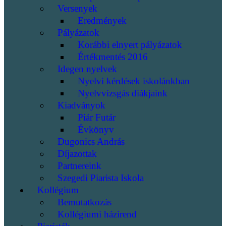
Versenyek
Eredmények
Pályázatok
Korábbi elnyert pályázatok
Értékmentés 2016
Idegen nyelvek
Nyelvi kérdések iskolánkban
Nyelvvizsgás diákjaink
Kiadványok
Piár Futár
Évkönyv
Dugonics András
Díjazottak
Partnereink
Szegedi Piarista Iskola
Kollégium
Bemutatkozás
Kollégiumi házirend