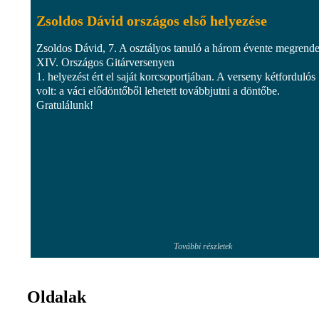
Zsoldos Dávid országos első helyezése
Zsoldos Dávid, 7. A osztályos tanuló a három évente megrende
XIV. Országos Gitárversenyen
1. helyezést ért el saját korcsoportjában. A verseny kétfordulós
volt: a váci elődöntőből lehetett továbbjutni a döntőbe.
Gratulálunk!
További részletek
Oldalak