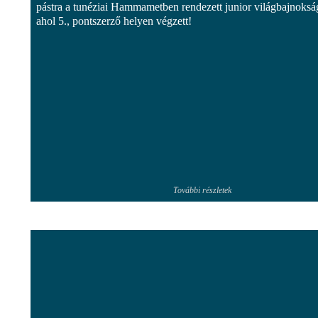
pástra a tunéziai Hammametben rendezett junior világbajnoksá
ahol 5., pontszerző helyen végzett!
További részletek