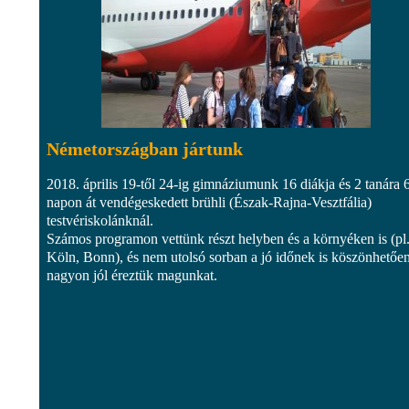
Németországban jártunk
2018. április 19-től 24-ig gimnáziumunk 16 diákja és 2 tanára 
napon át vendégeskedett brühli (Észak-Rajna-Vesztfália)
testvériskolánknál.
Számos programon vettünk részt helyben és a környéken is (pl
Köln, Bonn), és nem utolsó sorban a jó időnek is köszönhetőe
nagyon jól éreztük magunkat.