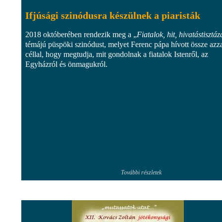
Ifjúsági szinódusra készülnek a piaristák
2018 októberében rendezik meg a „
Fiatalok, hit, hivatástisztáz
témájú püspöki szinódust, melyet Ferenc pápa hívott össze azza
céllal, hogy megtudja, mit gondolnak a fiatalok Istenről, az
Egyházról és önmagukról.
További részletek