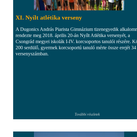
XI. Nyílt atlétika verseny
A Dugonics András Piarista Gimnázium tizenegyedik alkalom
rendezte meg 2018. április 20-án Nyílt Atlétika versenyét, a
Csongrád megyei iskolák I-IV. korcsoportos tanulói részére. K
200 serdülő, gyermek korcsoportú tanuló mérte össze erejét 34
versenyszámban.
További részletek