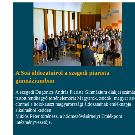
A Soá áldozatairól a szegedi piarista
gimnáziumban
A szegedi Dugonics András Piarista Gimnázium diákjai számá
tartott rendhagyó történelemórát Magyarok, zsidók, magyar zs
címmel a holokauszt magyarországi áldozatainak emléknapja
alkalmából kedden
Miklós Péter történész, a hódmezővásárhelyi Emlékpont
intézményvezetője.