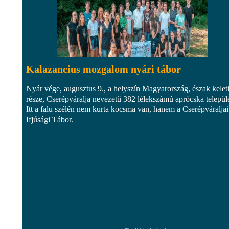
Kalazancius mozgalom nyári tábor
Nyár vége, augusztus 9., a helyszín Magyarország, észak kelet
része, Cserépváralja nevezetű 382 lélekszámú aprócska települ
Itt a falu szélén nem kurta kocsma van, hanem a Cserépváraljai
Ifjúsági Tábor.