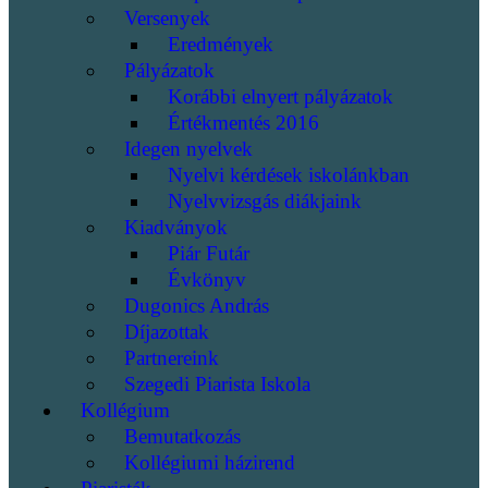
Versenyek
Eredmények
Pályázatok
Korábbi elnyert pályázatok
Értékmentés 2016
Idegen nyelvek
Nyelvi kérdések iskolánkban
Nyelvvizsgás diákjaink
Kiadványok
Piár Futár
Évkönyv
Dugonics András
Díjazottak
Partnereink
Szegedi Piarista Iskola
Kollégium
Bemutatkozás
Kollégiumi házirend