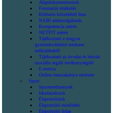
Alapdokumentumok
Fenntartói értékelés
Különös közzétételi lista
NAIH adatszolgáltatás
Kompetencia mérés
NETFIT mérés
Tájékoztató a magyar
gyermekvédelmi rendszer
működéséről
Tájékoztató az óvodai és iskolai
szociális segítő tevékenységről
E-menza
Online menzakártya rendszer
Sport
Sporteredmények
Iskolacsúcsok
Élsportolóink
Élsportolói minősítés
Élsportolói űrlap