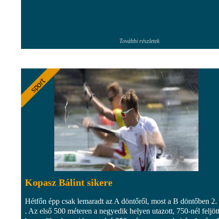
További részletek
Kopasz Bálint sikere
Hétfőn épp csak lemaradt az A döntőről, most a B döntőben 2. l
. Az első 500 méteren a negyedik helyen utazott, 750-nél feljöt