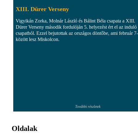
XIII. Dürer Verseny
Vigyikán Zorka, Molnár László és Bálint Béla csapata a XIII.
Dürer Verseny második fordulóján 5. helyezést ért el az induló
csapatból. Ezzel bejutottak az országos döntőbe, ami február 7-
között lesz Miskolcon.
További részletek
Oldalak