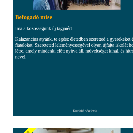
Befogadó mise
Ima a közösségünk új tagjaiért
Kalazancius atyánk, te egész életedben szeretted a gyerekeket 
fiatalokat. Szereteted leleményességével olyan újfajta iskolát ho
létre, amely mindenki előtt nyitva áll, műveltséget kínál, és hitr
nevel.
További részletek