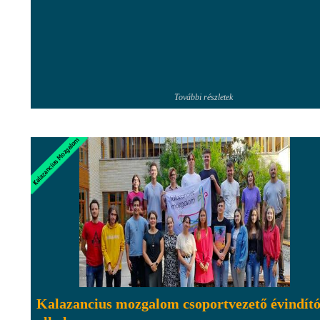
További részletek
Kalazancius mozgalom csoportvezető évindít