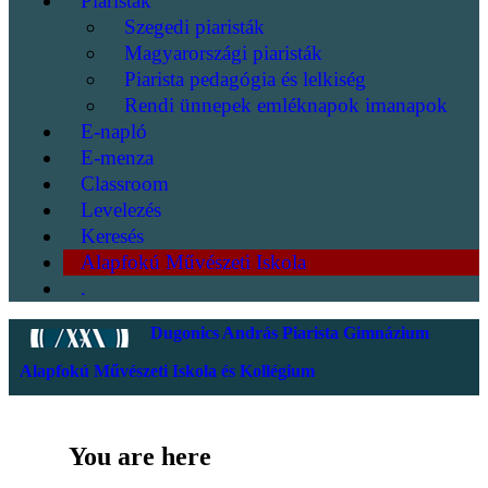
Piaristák
Szegedi piaristák
Magyarországi piaristák
Piarista pedagógia és lelkiség
Rendi ünnepek emléknapok imanapok
E-napló
E-menza
Classroom
Levelezés
Keresés
Alapfokú Művészeti Iskola
.
Dugonics András Piarista Gimnázium
Alapfokú Művészeti Iskola és Kollégium
You are here