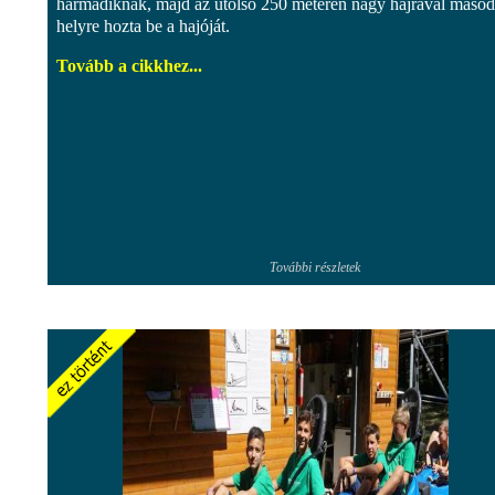
harmadiknak, majd az utolsó 250 méteren nagy hajrával másod
helyre hozta be a hajóját.
Tovább a cikkhez...
További részletek