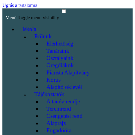
Ugrás a tartalomra
Menü
Toggle menu visibility
Iskola
Rólunk
Elérhetőség
Tanáraink
Osztályaink
Öregdiákok
Piarista Alapítvány
Kórus
Alapító oklevél
Tájékoztatók
A tanév rendje
Teremrend
Csengetési rend
Alaprajz
Fogadóóra