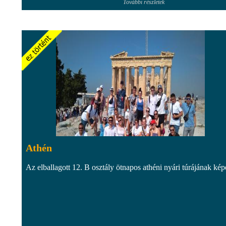
További részletek
Athén
Az elballagott 12. B osztály ötnapos athéni nyári túrájának kép