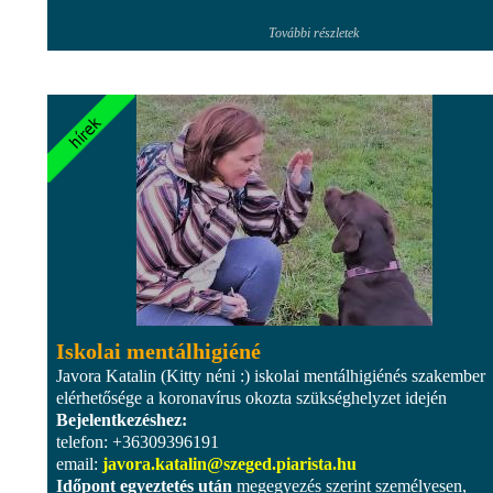
További részletek
Iskolai mentálhigiéné
Javora Katalin (Kitty néni :) iskolai mentálhigiénés szakember
elérhetősége a koronavírus okozta szükséghelyzet idején
Bejelentkezéshez:
telefon: +36309396191
email:
javora.katalin@szeged.piarista.hu
Időpont egyeztetés után
megegyezés szerint személyesen,