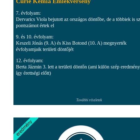
Curie Kémia Emlékverseny
7. évfolyam:
Dervarics Viola bejutott az országos döntőbe, de a többiek is s
pontszámot értek el
9. és 10. évfolyam:
Keszeli Jónás (9. A) és Kiss Botond (10. A) megnyerték
évfolyamjaik területi döntőjét
12. évfolyam:
Berta Jázmin 3. lett a területi döntőn (ami külön szép eredmény
így érettségi előtt)
További részletek