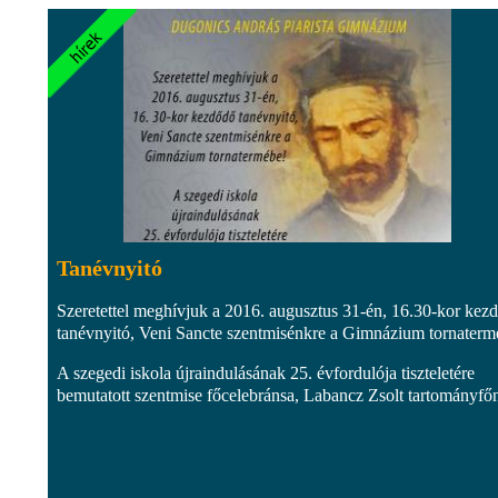
Tanévnyitó
Szeretettel meghívjuk a 2016. augusztus 31-én, 16.30-kor kez
tanévnyitó, Veni Sancte szentmisénkre a Gimnázium tornaterm
A szegedi iskola újraindulásának 25. évfordulója tiszteletére
bemutatott szentmise főcelebránsa, Labancz Zsolt tartományfő