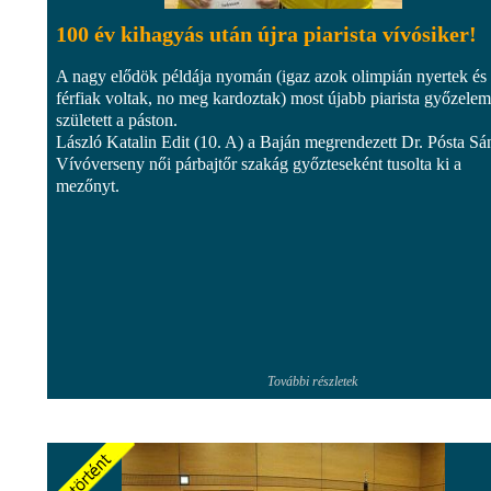
100 év kihagyás után újra piarista vívósiker!
A nagy elődök példája nyomán (igaz azok olimpián nyertek és
férfiak voltak, no meg kardoztak) most újabb piarista győzelem
született a páston.
László Katalin Edit (10. A) a Baján megrendezett Dr. Pósta Sá
Vívóverseny női párbajtőr szakág győzteseként tusolta ki a
mezőnyt.
További részletek