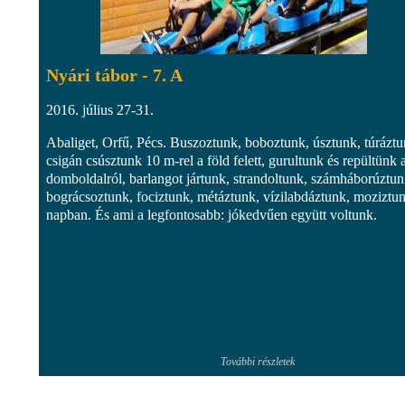
Nyári tábor - 7. A
2016. július 27-31.
Abaliget, Orfű, Pécs. Buszoztunk, boboztunk, úsztunk, túráztu
csigán csúsztunk 10 m-rel a föld felett, gurultunk és repültünk 
domboldalról, barlangot jártunk, strandoltunk, számháborúztun
bográcsoztunk, fociztunk, métáztunk, vízilabdáztunk, moziztun
napban. És ami a legfontosabb: jókedvűen együtt voltunk.​
További részletek