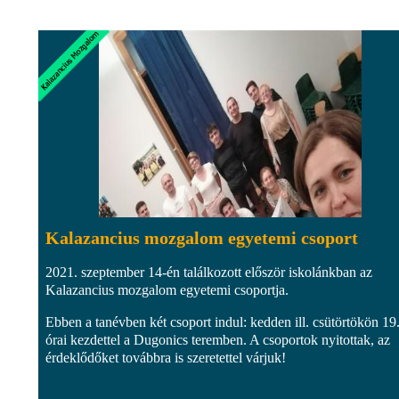
Kalazancius mozgalom egyetemi csoport
2021. szeptember 14-én találkozott először iskolánkban az
Kalazancius mozgalom egyetemi csoportja.
Ebben a tanévben két csoport indul: kedden ill. csütörtökön 19
órai kezdettel a Dugonics teremben. A csoportok nyitottak, az
érdeklődőket továbbra is szeretettel várjuk!