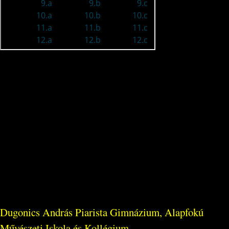
Dugonics András Piarista Gimnázium, Alapfokú
Művészeti Iskola és Kollégium