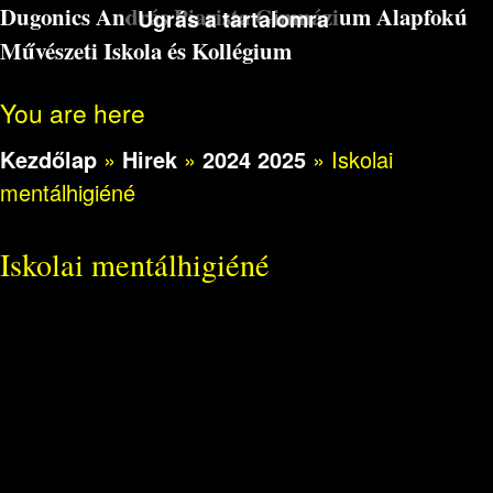
Dugonics András Piarista Gimnázium Alapfokú
Ugrás a tartalomra
Művészeti Iskola és Kollégium
You are here
Kezdőlap
»
Hirek
»
2024 2025
»
Iskolai
mentálhigiéné
Iskolai mentálhigiéné