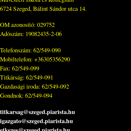
6724 Szeged, Bálint Sándor utca 14.
OM azonosító: 029752
Adószám: 19082435-2-06
Telefonszám: 62/549-090
Mobiltelefon: +36305356290
Fax: 62/549-099
Titkárság: 62/549-091
Gazdasági iroda: 62/549-092
Gondnok: 62/549-094
titkarsag@szeged.piarista.hu
igazgato@szeged.piarista.hu
etkezes@szeged.piarista.hu