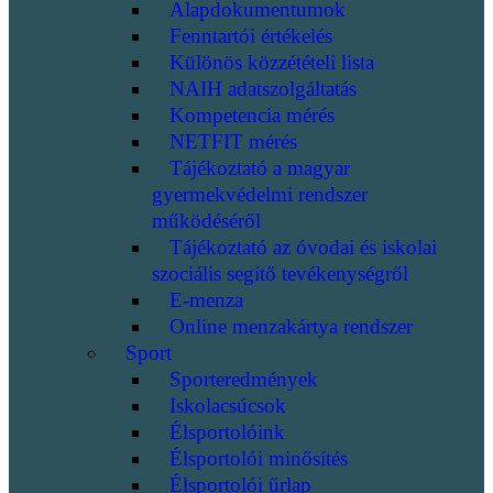
Alapdokumentumok
Fenntartói értékelés
Különös közzétételi lista
NAIH adatszolgáltatás
Kompetencia mérés
NETFIT mérés
Tájékoztató a magyar
gyermekvédelmi rendszer
működéséről
Tájékoztató az óvodai és iskolai
szociális segítő tevékenységről
E-menza
Online menzakártya rendszer
Sport
Sporteredmények
Iskolacsúcsok
Élsportolóink
Élsportolói minősítés
Élsportolói űrlap