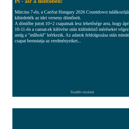
Pi - air a döntőben!
Március 7-én, a CanSat Hungary 2026 Countdown találkozójá
kihirdették az idei verseny döntőseit.
A döntőbe jutott 10+2 csapatnak lesz lehetősége arra, hogy ápri
10-11-én a cansat-ek kilövése után különböző méréseket végez
amíg a "műhold" leérkezik. Az adatok feldolgozása után mind
csapat bemutatja az eredményeiket...
További részletek