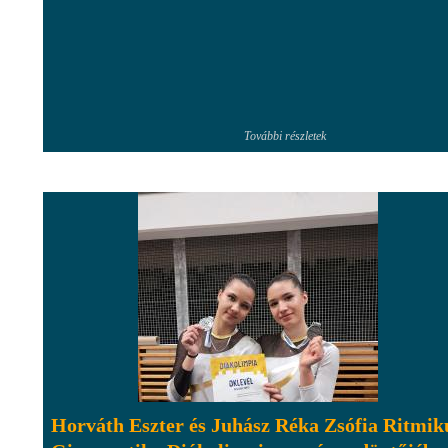
További részletek
Horváth Eszter és Juhász Réka Zsófia Ritmik