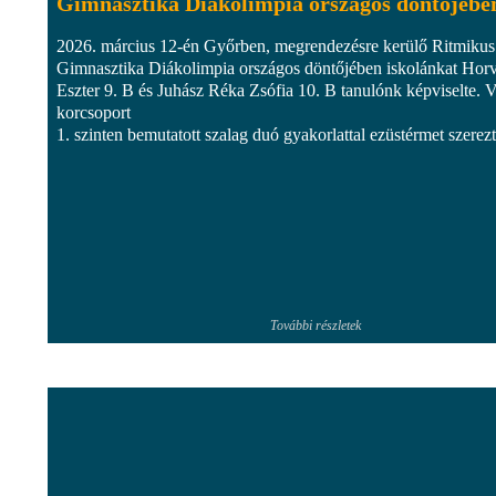
Gimnasztika Diákolimpia országos döntőjébe
2026. március 12-én Győrben, megrendezésre kerülő Ritmikus
Gimnasztika Diákolimpia országos döntőjében iskolánkat Hor
Eszter 9. B és Juhász Réka Zsófia 10. B tanulónk képviselte. V
korcsoport
1. szinten bemutatott szalag duó gyakorlattal ezüstérmet szerez
További részletek