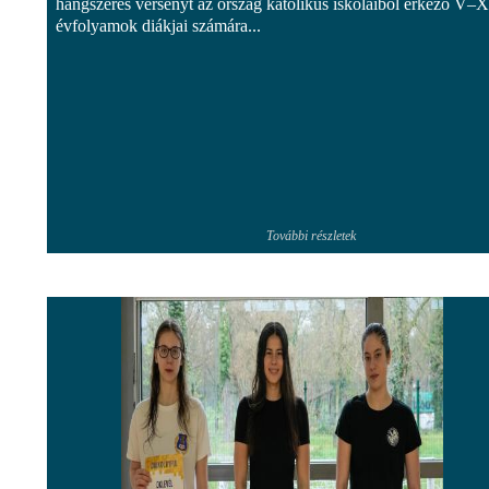
hangszeres versenyt az ország katolikus iskoláiból érkező V–X
évfolyamok diákjai számára...
További részletek