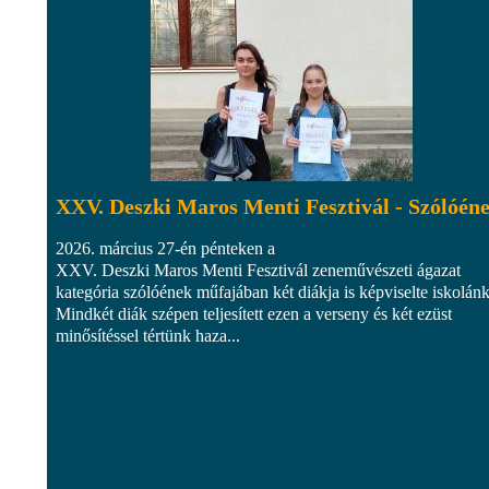
XXV. Deszki Maros Menti Fesztivál - Szólóén
2026. március 27-én pénteken a
XXV. Deszki Maros Menti Fesztivál zeneművészeti ágazat
kategória szólóének műfajában két diákja is képviselte iskolánk
Mindkét diák szépen teljesített ezen a verseny és két ezüst
minősítéssel tértünk haza...