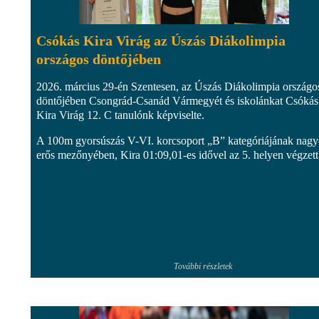
Csókás Kira Virág az Úszás Diákolimpia
országos döntőjében
2026. március 29-én Szentesen, az Úszás Diákolimpia országo
döntőjében Csongrád-Csanád Vármegyét és iskolánkat Csókás
Kira Virág 12. C tanulónk képviselte.
A 100m gyorsúszás V-VI. korcsoport „B” kategóriájának nag
erős mezőnyében, Kira 01:09,01-es idővel az 5. helyen végzett
További részletek