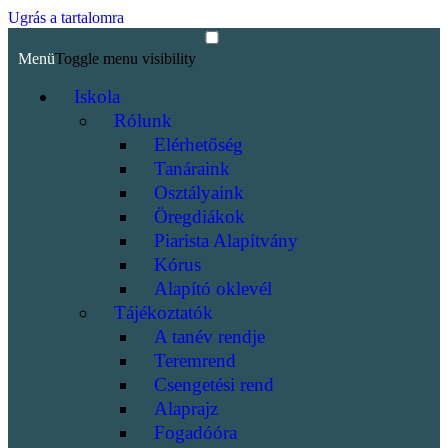
Ugrás a tartalomra
Menü
Toggle menu visibility
Iskola
Rólunk
Elérhetőség
Tanáraink
Osztályaink
Öregdiákok
Piarista Alapítvány
Kórus
Alapító oklevél
Tájékoztatók
A tanév rendje
Teremrend
Csengetési rend
Alaprajz
Fogadóóra