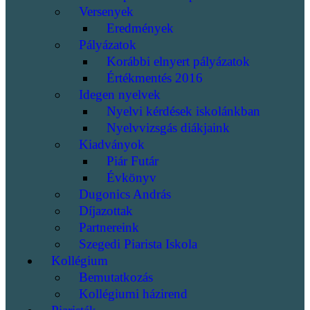
Versenyek
Eredmények
Pályázatok
Korábbi elnyert pályázatok
Értékmentés 2016
Idegen nyelvek
Nyelvi kérdések iskolánkban
Nyelvvizsgás diákjaink
Kiadványok
Piár Futár
Évkönyv
Dugonics András
Díjazottak
Partnereink
Szegedi Piarista Iskola
Kollégium
Bemutatkozás
Kollégiumi házirend