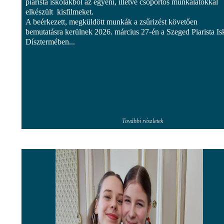
piarista iskolákból az egyéni, illetve csoportos munkálatokkal
elkészült kisfilmeket.
A beérkezett, megküldött munkák a zsűrizést követően
bemutatásra kerülnek 2026. március 27-én a Szeged Piarista Is
Dísztermében...
További részletek