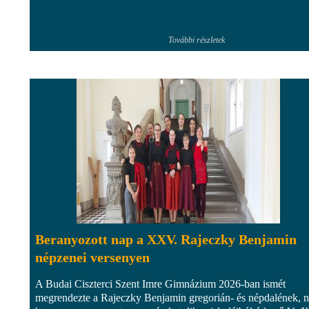
További részletek
Beranyozott nap a XXV. Rajeczky Benjamin
népzenei versenyen
A Budai Ciszterci Szent Imre Gimnázium 2026-ban ismét
megrendezte a Rajeczky Benjamin gregorián- és népdalének, n