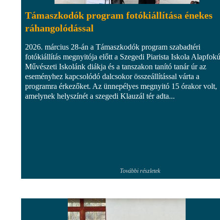
Támaszkodók program fotókiállítása énekes
ráhangolódással
2026. március 28-án a Támaszkodók program szabadtéri
fotókiállítás megnyitója előtt a Szegedi Piarista Iskola Alapfok
Művészeti Iskolánk diákja és a tanszakon tanító tanár úr az
eseményhez kapcsolódó dalcsokor összeállítással várta a
programra érkezőket. Az ünnepélyes megnyitó 15 órakor volt,
amelynek helyszínét a szegedi Klauzál tér adta...
További részletek