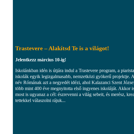
Trastevere – Alakítsd Te is a világot!
Jelentkezz március 10-ig!
Iskolánkban idén is útjára indul a Trastevere program, a piarist
iskolák egyik legizgalmasabb, nemzetközi gyökerű projektje. 
név Rómának azt a negyedét idézi, ahol Kalazanci Szent Józse
több mint 400 éve megnyitotta első ingyenes iskoláját. Akkor i
most is ugyanaz a cél: észrevenni a világ sebeit, és merész, krea
tettekkel válaszolni rájuk...