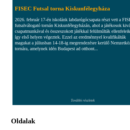
FISEC Futsal torna Kiskunfélegyháza
2026. február 17-én iskolánk labdarúgócsapata részt vett a FI
futsalválogató tornán Kiskunfélegyházán, ahol a játékosok kiv
csapatmunkával és összeszokott játékkal felülmúlták ellenfeleik
így első helyen végeztek. Ezzel az eredménnyel kvalifikálták
magukat a júliusban 14-18-ig megrendezésre kerülő Nemzetkö
tornára, amelynek idén Budapest ad otthont...
További részletek
Oldalak