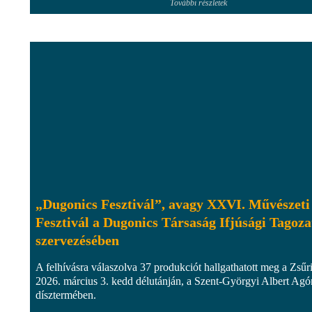
További részletek
„Dugonics Fesztivál”, avagy XXVI. Művészeti
Fesztivál a Dugonics Társaság Ifjúsági Tagoza
szervezésében
A felhívásra válaszolva 37 produkciót hallgathatott meg a Zsűr
2026. március 3. kedd délutánján, a Szent-Györgyi Albert Agó
dísztermében.