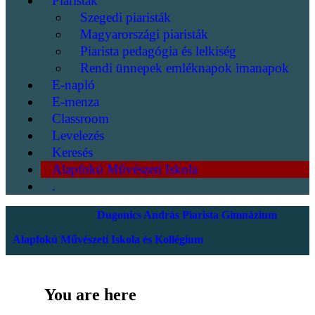
Piaristák
Szegedi piaristák
Magyarországi piaristák
Piarista pedagógia és lelkiség
Rendi ünnepek emléknapok imanapok
E-napló
E-menza
Classroom
Levelezés
Keresés
Alapfokú Művészeti Iskola
.
Dugonics András Piarista Gimnázium
Alapfokú Művészeti Iskola és Kollégium
You are here