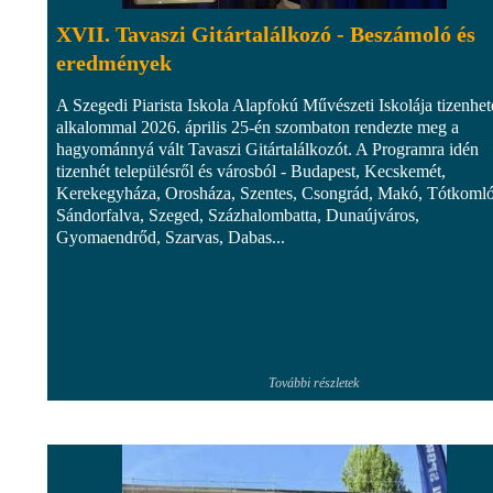
XVII. Tavaszi Gitártalálkozó - Beszámoló és
eredmények
A Szegedi Piarista Iskola Alapfokú Művészeti Iskolája tizenhet
alkalommal 2026. április 25-én szombaton rendezte meg a
hagyománnyá vált Tavaszi Gitártalálkozót. A Programra idén
tizenhét településről és városból - Budapest, Kecskemét,
Kerekegyháza, Orosháza, Szentes, Csongrád, Makó, Tótkomló
Sándorfalva, Szeged, Százhalombatta, Dunaújváros,
Gyomaendrőd, Szarvas, Dabas...
További részletek