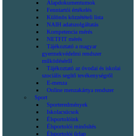
Alapdokumentumok
Fenntartói értékelés
Különös közzétételi lista
NAIH adatszolgáltatás
Kompetencia mérés
NETFIT mérés
Tájékoztató a magyar
gyermekvédelmi rendszer
működéséről
Tájékoztató az óvodai és iskolai
szociális segítő tevékenységről
E-menza
Online menzakártya rendszer
Sport
Sporteredmények
Iskolacsúcsok
Élsportolóink
Élsportolói minősítés
Élsportolói űrlap