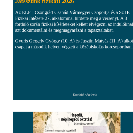
Játsszunk fizikát! 2026
Az ELFT Csongrád-Csanád Vármegyei Csoportja és a SzTE
Fizikai Intézete 27. alkalommal hirdette meg a versenyt. A 3
forduló során fizikai kísérleteket kellett elvégezni az indulókna
azt dokumentálni és megmagyarázni a tapasztaltakat.
Gyuris Gergely György (10. A) és Jusztin Mátyás (11. A) alkot
csapat a második helyen végzett a középiskolás korcsoportban.
További részletek