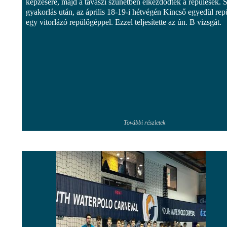
képzésére, majd a tavaszi szünetben elkezdődtek a repülések. 
gyakorlás után, az április 18-19-i hétvégén Kincső egyedül rep
egy vitorlázó repülőgéppel. Ezzel teljesítette az ún. B vizsgát.
További részletek