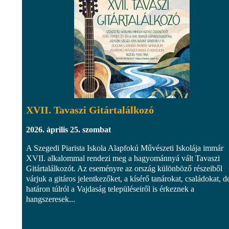
XVII. Tavaszi Gitártalálkozó
2026. április 25. szombat
A Szegedi Piarista Iskola Alapfokú Művészeti Iskolája immár
XVII. alkalommal rendezi meg a hagyománnyá vált Tavaszi
Gitártalálkozót. Az eseményre az ország különböző részeiből
várjuk a gitáros jelentkezőket, a kísérő tanárokat, családokat, d
határon túlról a Vajdaság településeiről is érkeznek a
hangszeresek...