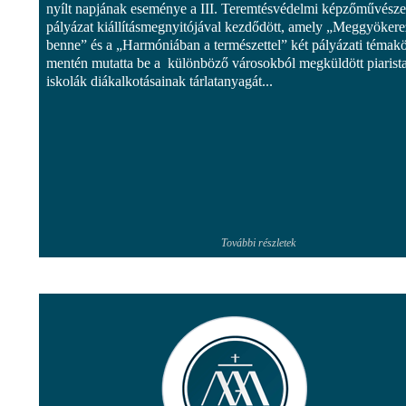
nyílt napjának eseménye a III. Teremtésvédelmi képzőművésze
pályázat kiállításmegnyitójával kezdődött, amely „Meggyöker
benne” és a „Harmóniában a természettel” két pályázati témak
mentén mutatta be a különböző városokból megküldött piarist
iskolák diákalkotásainak tárlatanyagát...
További részletek