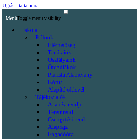
Ugrás a tartalomra
Menü
Toggle menu visibility
Iskola
Rólunk
Elérhetőség
Tanáraink
Osztályaink
Öregdiákok
Piarista Alapítvány
Kórus
Alapító oklevél
Tájékoztatók
A tanév rendje
Teremrend
Csengetési rend
Alaprajz
Fogadóóra