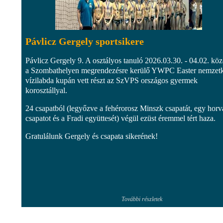
Pávlicz Gergely sportsikere
Pávlicz Gergely 9. A osztályos tanuló 2026.03.30. - 04.02. köz
a Szombathelyen megrendezésre kerülő YWPC Easter nemzet
vízilabda kupán vett részt az SzVPS országos gyermek
korosztállyal.
24 csapatból (legyőzve a fehérorosz Minszk csapatát, egy horv
csapatot és a Fradi együttesét) végül ezüst éremmel tért haza.
Gratulálunk Gergely és csapata sikerének!
További részletek