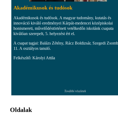
Akadémikusok és tudósok
Akadémikusok és tudósok. A magyar tudomány, kutatás és
innováció kiváló eredményei Kárpát-medencei középiskolai
honismereti, művelődéstörténeti vetélkedőn iskolánk csapata
kiválóan szerepelt, 5. helyezést ért el.
A csapat tagjai: Balázs Zétény, Rácz Boldizsár, Szegedi Zsom
11. A osztályos tanuló.
Felkészítő: Károlyi Attila
További részletek
Oldalak