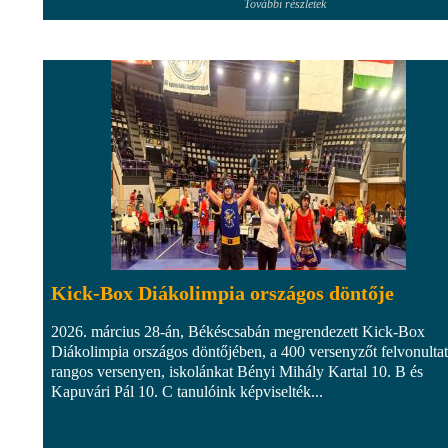
További részletek
Kick-Box Diákolimpia országos döntője
2026. március 28-án, Békéscsabán megrendezett Kick-Box
Diákolimpia országos döntőjében, a 400 versenyzőt felvonulta
rangos versenyen, iskolánkat Bényi Mihály Kartal 10. B és
Kapuvári Pál 10. C tanulóink képviselték...