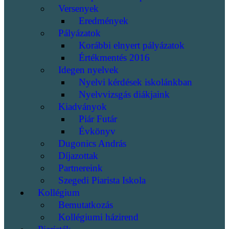
Versenyek
Eredmények
Pályázatok
Korábbi elnyert pályázatok
Értékmentés 2016
Idegen nyelvek
Nyelvi kérdések iskolánkban
Nyelvvizsgás diákjaink
Kiadványok
Piár Futár
Évkönyv
Dugonics András
Díjazottak
Partnereink
Szegedi Piarista Iskola
Kollégium
Bemutatkozás
Kollégiumi házirend