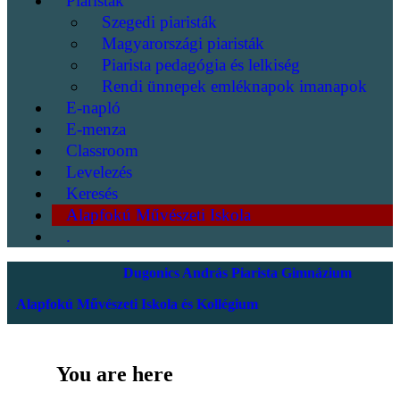
Piaristák
Szegedi piaristák
Magyarországi piaristák
Piarista pedagógia és lelkiség
Rendi ünnepek emléknapok imanapok
E-napló
E-menza
Classroom
Levelezés
Keresés
Alapfokú Művészeti Iskola
.
Dugonics András Piarista Gimnázium
Alapfokú Művészeti Iskola és Kollégium
You are here