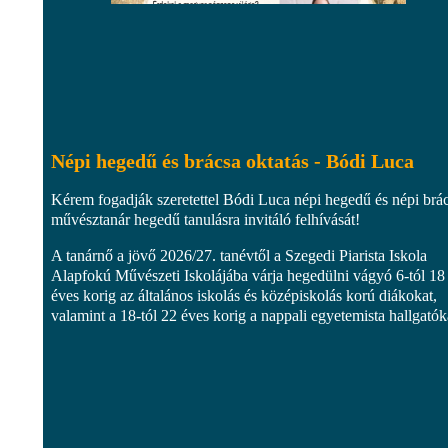
Népi hegedű és brácsa oktatás - Bódi Luca
Kérem fogadják szeretettel Bódi Luca népi hegedű és népi brá
művésztanár hegedű tanulásra invitáló felhívását!
A tanárnő a jövő 2026/27. tanévtől a Szegedi Piarista Iskola
Alapfokú Művészeti Iskolájába várja hegedülni vágyó 6-tól 18
éves korig az általános iskolás és középiskolás korú diákokat,
valamint a 18-tól 22 éves korig a nappali egyetemista hallgatóka