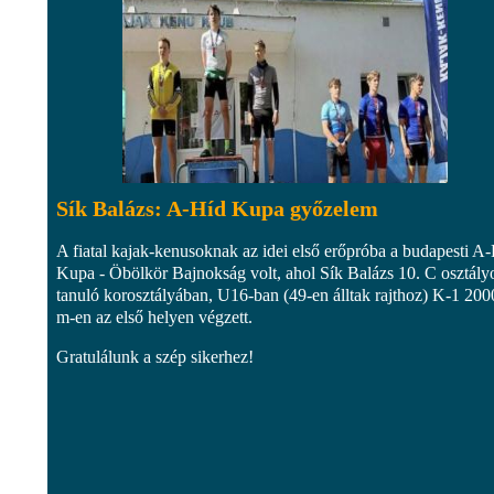
Sík Balázs: A-Híd Kupa győzelem
A fiatal kajak-kenusoknak az idei első erőpróba a budapesti A
Kupa - Öbölkör Bajnokság volt, ahol Sík Balázs 10. C osztály
tanuló korosztályában, U16-ban (49-en álltak rajthoz) K-1 200
m-en az első helyen végzett.
Gratulálunk a szép sikerhez!