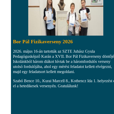
Bor Pál Fizikaverseny 2026
2026. május 16-án tartották az SZTE Juhász Gyula
Pedagógusképző Karán a XVII. Bor Pál Fizikaverseny döntőjé
Iskolánkból három diákot hívtak be a háromfordulós verseny
utolsó fordulójába, ahol egy mérési feladatot kellett elvégezni,
majd egy feladatsort kellett megoldani.
Szabó Bence 10., Kurai Marcell 8., Kothencz Ida 1. helyezést 
el a hetedikesek versenyén. Gratulálunk!