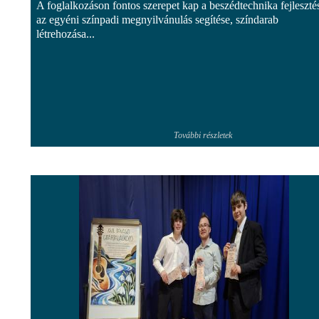
A foglalkozáson fontos szerepet kap a beszédtechnika fejleszté
az egyéni színpadi megnyilvánulás segítése, színdarab
létrehozása...
További részletek