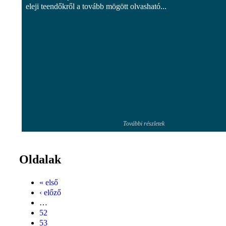
eleji teendőkről a tovább mögött olvasható...
További részletek
Oldalak
« első
‹ előző
…
52
53