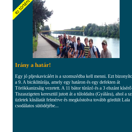
Irány a határ!
Egy jó pljeskavicáért is a szomszédba kell menni. Ezt bizonyíto
a 9. A biciklitúrája, amely egy határon és egy defekten át
Törökkanizsáig vezetett. A 11 bátor túrázó és a 3 elszánt kísérő
Tiszaszigeten keresztül jutott át a túloldalra (Gyálára), ahol a s
üzletek kínálatát felmérve és megkóstolva tovább gördült Lala
csodálatos sütödéjébe...