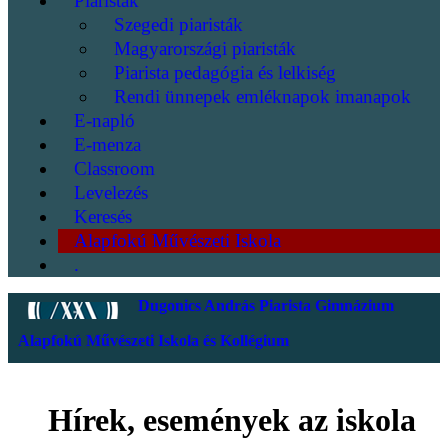
Piaristák
Szegedi piaristák
Magyarországi piaristák
Piarista pedagógia és lelkiség
Rendi ünnepek emléknapok imanapok
E-napló
E-menza
Classroom
Levelezés
Keresés
Alapfokú Művészeti Iskola
.
Dugonics András Piarista Gimnázium
Alapfokú Művészeti Iskola és Kollégium
Hírek, események az iskola