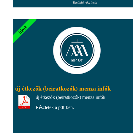
További részletek
új étkezők (beiratkozók) menza infók
új étkezők (beiratkozók) menza infók
Részletek a pdf-ben.