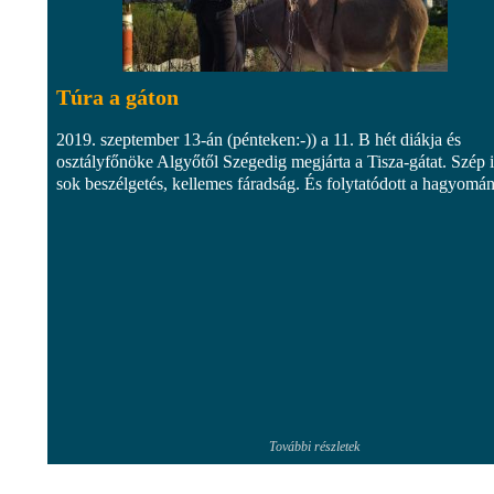
Túra a gáton
2019. szeptember 13-án (pénteken:-)) a 11. B hét diákja és
osztályfőnöke Algyőtől Szegedig megjárta a Tisza-gátat. Szép 
sok beszélgetés, kellemes fáradság. És folytatódott a hagyomá
További részletek