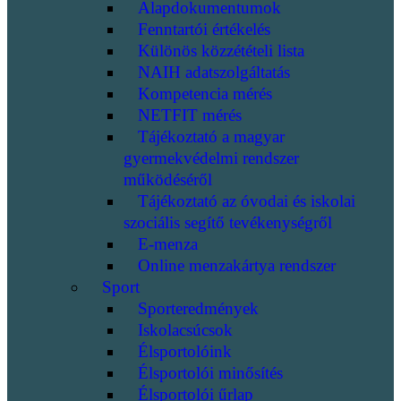
Alapdokumentumok
Fenntartói értékelés
Különös közzétételi lista
NAIH adatszolgáltatás
Kompetencia mérés
NETFIT mérés
Tájékoztató a magyar
gyermekvédelmi rendszer
működéséről
Tájékoztató az óvodai és iskolai
szociális segítő tevékenységről
E-menza
Online menzakártya rendszer
Sport
Sporteredmények
Iskolacsúcsok
Élsportolóink
Élsportolói minősítés
Élsportolói űrlap