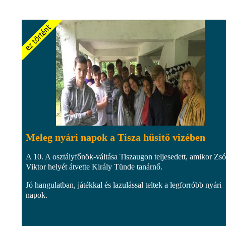
Meleg nyári napok a Tisza hűsítő vizében
A 10. A osztályfőnök-váltása Tiszaugon teljesedett, amikor Zsó
Viktor helyét átvette Király Tünde tanárnő.
Jó hangulatban, játékkal és lazulással teltek a legforróbb nyári
napok.