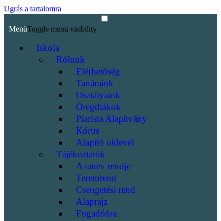
Ugrás a tartalomra
Menü
Toggle menu visibility
Iskola
Rólunk
Elérhetőség
Tanáraink
Osztályaink
Öregdiákok
Piarista Alapítvány
Kórus
Alapító oklevél
Tájékoztatók
A tanév rendje
Teremrend
Csengetési rend
Alaprajz
Fogadóóra