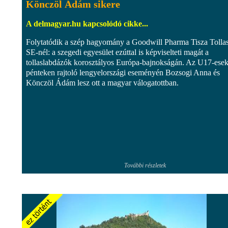
Könczöl Ádám sikere
A delmagyar.hu kapcsolódó cikke...
Folytatódik a szép hagyomány a Goodwill Pharma Tisza Tolla
SE-nél: a szegedi egyesület ezúttal is képviselteti magát a
tollaslabdázók korosztályos Európa-bajnokságán. Az U17-ese
pénteken rajtoló lengyelországi eseményén Bozsogi Anna és
Könczöl Ádám lesz ott a magyar válogatottban.
További részletek