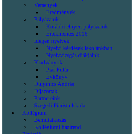
Versenyek
Eredmények
Pályázatok
Korábbi elnyert pályázatok
Értékmentés 2016
Idegen nyelvek
Nyelvi kérdések iskolánkban
Nyelvvizsgás diákjaink
Kiadványok
Piár Futár
Évkönyv
Dugonics András
Díjazottak
Partnereink
Szegedi Piarista Iskola
Kollégium
Bemutatkozás
Kollégiumi házirend