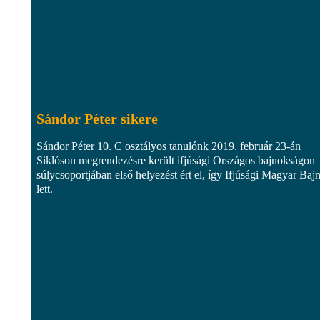
Sándor Péter sikere
Sándor Péter 10. C osztályos tanulónk 2019. február 23-án
Siklóson megrendezésre került ifjúsági Országos bajnokságon
súlycsoportjában első helyezést ért el, így Ifjúsági Magyar Baj
lett.