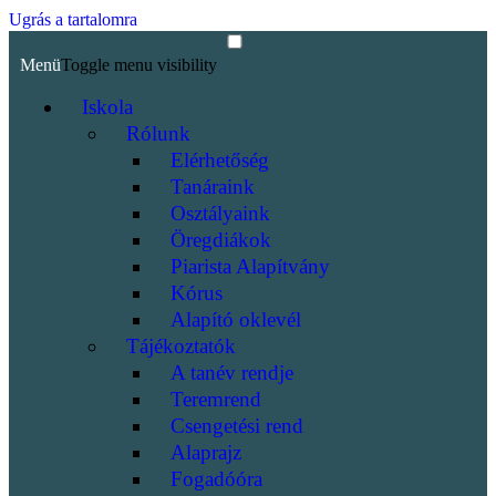
Ugrás a tartalomra
Menü
Toggle menu visibility
Iskola
Rólunk
Elérhetőség
Tanáraink
Osztályaink
Öregdiákok
Piarista Alapítvány
Kórus
Alapító oklevél
Tájékoztatók
A tanév rendje
Teremrend
Csengetési rend
Alaprajz
Fogadóóra