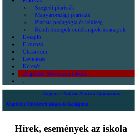
Piaristák
Szegedi piaristák
Magyarországi piaristák
Piarista pedagógia és lelkiség
Rendi ünnepek emléknapok imanapok
E-napló
E-menza
Classroom
Levelezés
Keresés
Alapfokú Művészeti Iskola
.
Dugonics András Piarista Gimnázium
Alapfokú Művészeti Iskola és Kollégium
Hírek, események az iskola