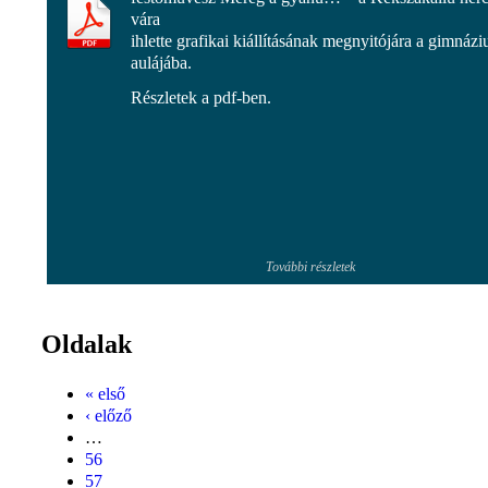
vára
ihlette grafikai kiállításának megnyitójára a gimnáz
aulájába.
Részletek a pdf-ben.
További részletek
Oldalak
« első
‹ előző
…
56
57