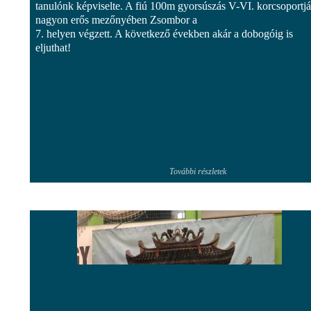
tanulónk képviselte. A fiú 100m gyorsúszás V-VI. korcsoportj
nagyon erős mezőnyében Zsombor a
7. helyen végzett. A következő években akár a dobogóig is
eljuthat!
További részletek