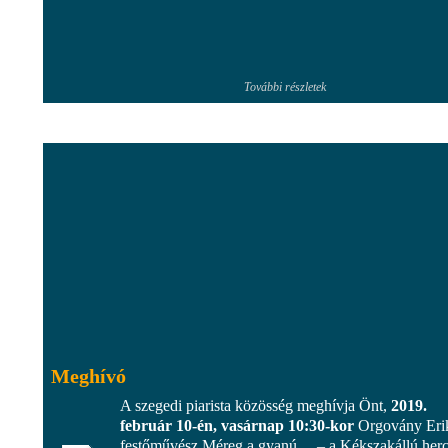
További részletek
Meghívó
A szegedi piarista közösség meghívja Önt,
2019.
február 10-én, vasárnap 10:30-kor
Orgovány Eri
festőművész Méreg a gyanú… – a Kékszakállú her