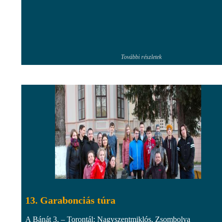
További részletek
13. Garabonciás túra
A Bánát 3. – Torontál: Nagyszentmiklós, Zsombolya