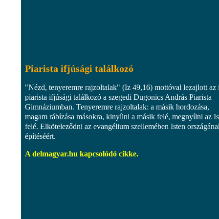
Piarista ifjúsági találkozó
"Nézd, tenyeremre rajzoltalak" (Iz 49,16) mottóval lezajlott az 
piarista ifjúsági találkozó a szegedi Dugonics András Piarista
Gimnáziumban. Tenyeremre rajzoltalak: a másik hordozása,
magam rábízása másokra, kinyílni a másik felé, megnyílni az Is
felé. Elköteleződni az evangélium szellemében Isten országána
építéséért.
A delmagyar.hu kapcsolódó cikke.