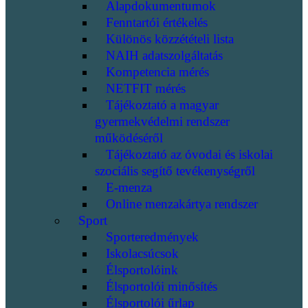
Alapdokumentumok
Fenntartói értékelés
Különös közzétételi lista
NAIH adatszolgáltatás
Kompetencia mérés
NETFIT mérés
Tájékoztató a magyar
gyermekvédelmi rendszer
működéséről
Tájékoztató az óvodai és iskolai
szociális segítő tevékenységről
E-menza
Online menzakártya rendszer
Sport
Sporteredmények
Iskolacsúcsok
Élsportolóink
Élsportolói minősítés
Élsportolói űrlap