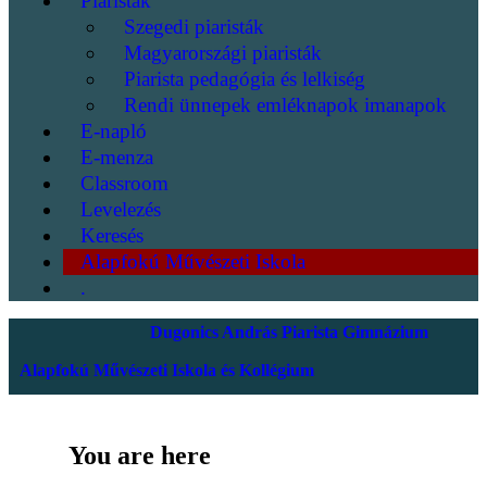
Piaristák
Szegedi piaristák
Magyarországi piaristák
Piarista pedagógia és lelkiség
Rendi ünnepek emléknapok imanapok
E-napló
E-menza
Classroom
Levelezés
Keresés
Alapfokú Művészeti Iskola
.
Dugonics András Piarista Gimnázium
Alapfokú Művészeti Iskola és Kollégium
You are here