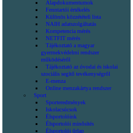
Alapdokumentumok
Fenntartói értékelés
Különös közzétételi lista
NAIH adatszolgáltatás
Kompetencia mérés
NETFIT mérés
Tájékoztató a magyar
gyermekvédelmi rendszer
működéséről
Tájékoztató az óvodai és iskolai
szociális segítő tevékenységről
E-menza
Online menzakártya rendszer
Sport
Sporteredmények
Iskolacsúcsok
Élsportolóink
Élsportolói minősítés
Élsportolói űrlap