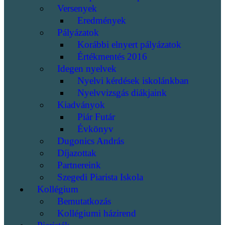
Versenyek
Eredmények
Pályázatok
Korábbi elnyert pályázatok
Értékmentés 2016
Idegen nyelvek
Nyelvi kérdések iskolánkban
Nyelvvizsgás diákjaink
Kiadványok
Piár Futár
Évkönyv
Dugonics András
Díjazottak
Partnereink
Szegedi Piarista Iskola
Kollégium
Bemutatkozás
Kollégiumi házirend