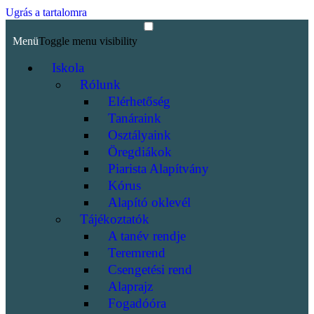
Ugrás a tartalomra
Menü
Toggle menu visibility
Iskola
Rólunk
Elérhetőség
Tanáraink
Osztályaink
Öregdiákok
Piarista Alapítvány
Kórus
Alapító oklevél
Tájékoztatók
A tanév rendje
Teremrend
Csengetési rend
Alaprajz
Fogadóóra