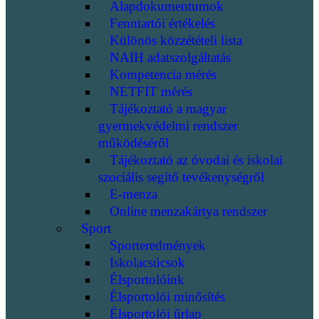
Alapdokumentumok
Fenntartói értékelés
Különös közzétételi lista
NAIH adatszolgáltatás
Kompetencia mérés
NETFIT mérés
Tájékoztató a magyar
gyermekvédelmi rendszer
működéséről
Tájékoztató az óvodai és iskolai
szociális segítő tevékenységről
E-menza
Online menzakártya rendszer
Sport
Sporteredmények
Iskolacsúcsok
Élsportolóink
Élsportolói minősítés
Élsportolói űrlap