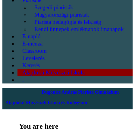
Piaristák
Szegedi piaristák
Magyarországi piaristák
Piarista pedagógia és lelkiség
Rendi ünnepek emléknapok imanapok
E-napló
E-menza
Classroom
Levelezés
Keresés
Alapfokú Művészeti Iskola
.
Dugonics András Piarista Gimnázium
Alapfokú Művészeti Iskola és Kollégium
You are here