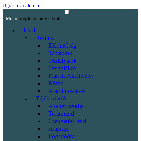
Ugrás a tartalomra
Menü
Toggle menu visibility
Iskola
Rólunk
Elérhetőség
Tanáraink
Osztályaink
Öregdiákok
Piarista Alapítvány
Kórus
Alapító oklevél
Tájékoztatók
A tanév rendje
Teremrend
Csengetési rend
Alaprajz
Fogadóóra