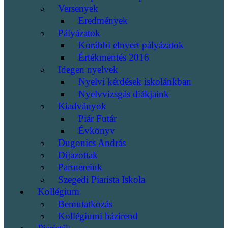
Versenyek
Eredmények
Pályázatok
Korábbi elnyert pályázatok
Értékmentés 2016
Idegen nyelvek
Nyelvi kérdések iskolánkban
Nyelvvizsgás diákjaink
Kiadványok
Piár Futár
Évkönyv
Dugonics András
Díjazottak
Partnereink
Szegedi Piarista Iskola
Kollégium
Bemutatkozás
Kollégiumi házirend