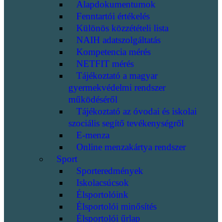
Alapdokumentumok
Fenntartói értékelés
Különös közzétételi lista
NAIH adatszolgáltatás
Kompetencia mérés
NETFIT mérés
Tájékoztató a magyar
gyermekvédelmi rendszer
működéséről
Tájékoztató az óvodai és iskolai
szociális segítő tevékenységről
E-menza
Online menzakártya rendszer
Sport
Sporteredmények
Iskolacsúcsok
Élsportolóink
Élsportolói minősítés
Élsportolói űrlap