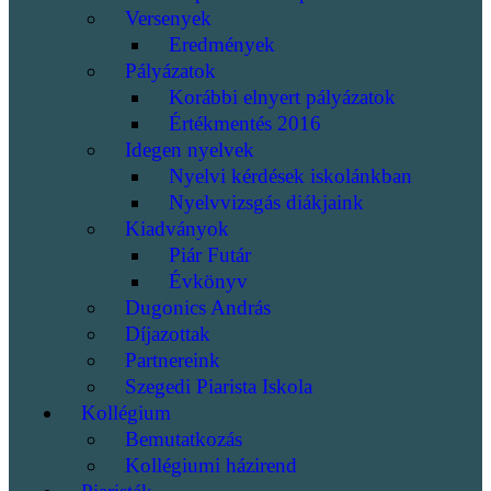
Versenyek
Eredmények
Pályázatok
Korábbi elnyert pályázatok
Értékmentés 2016
Idegen nyelvek
Nyelvi kérdések iskolánkban
Nyelvvizsgás diákjaink
Kiadványok
Piár Futár
Évkönyv
Dugonics András
Díjazottak
Partnereink
Szegedi Piarista Iskola
Kollégium
Bemutatkozás
Kollégiumi házirend