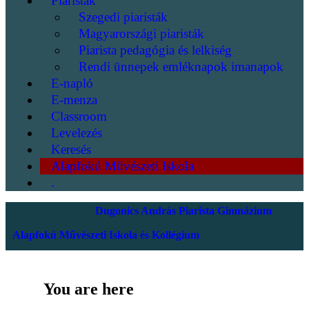
Piaristák
Szegedi piaristák
Magyarországi piaristák
Piarista pedagógia és lelkiség
Rendi ünnepek emléknapok imanapok
E-napló
E-menza
Classroom
Levelezés
Keresés
Alapfokú Művészeti Iskola
.
Dugonics András Piarista Gimnázium
Alapfokú Művészeti Iskola és Kollégium
You are here