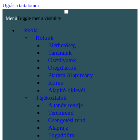
Ugrás a tartalomra
Menü
Toggle menu visibility
Iskola
Rólunk
Elérhetőség
Tanáraink
Osztályaink
Öregdiákok
Piarista Alapítvány
Kórus
Alapító oklevél
Tájékoztatók
A tanév rendje
Teremrend
Csengetési rend
Alaprajz
Fogadóóra