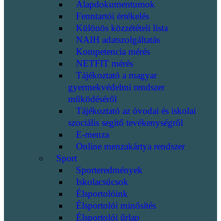
Alapdokumentumok
Fenntartói értékelés
Különös közzétételi lista
NAIH adatszolgáltatás
Kompetencia mérés
NETFIT mérés
Tájékoztató a magyar
gyermekvédelmi rendszer
működéséről
Tájékoztató az óvodai és iskolai
szociális segítő tevékenységről
E-menza
Online menzakártya rendszer
Sport
Sporteredmények
Iskolacsúcsok
Élsportolóink
Élsportolói minősítés
Élsportolói űrlap