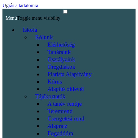
Ugrás a tartalomra
Menü
Toggle menu visibility
Iskola
Rólunk
Elérhetőség
Tanáraink
Osztályaink
Öregdiákok
Piarista Alapítvány
Kórus
Alapító oklevél
Tájékoztatók
A tanév rendje
Teremrend
Csengetési rend
Alaprajz
Fogadóóra