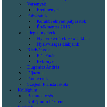
Versenyek
Eredmények
Pályázatok
Korábbi elnyert pályázatok
Értékmentés 2016
Idegen nyelvek
Nyelvi kérdések iskolánkban
Nyelvvizsgás diákjaink
Kiadványok
Piár Futár
Évkönyv
Dugonics András
Díjazottak
Partnereink
Szegedi Piarista Iskola
Kollégium
Bemutatkozás
Kollégiumi házirend