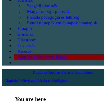
Piaristák
Szegedi piaristák
Magyarországi piaristák
Piarista pedagógia és lelkiség
Rendi ünnepek emléknapok imanapok
E-napló
E-menza
Classroom
Levelezés
Keresés
Alapfokú Művészeti Iskola
.
Dugonics András Piarista Gimnázium
Alapfokú Művészeti Iskola és Kollégium
You are here