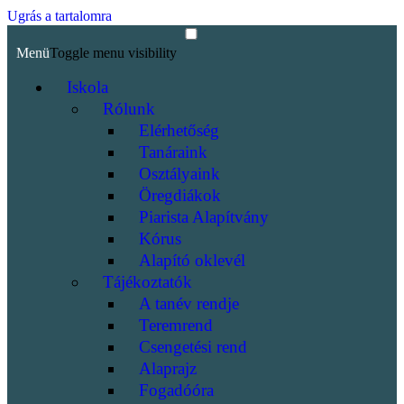
Ugrás a tartalomra
Menü
Toggle menu visibility
Iskola
Rólunk
Elérhetőség
Tanáraink
Osztályaink
Öregdiákok
Piarista Alapítvány
Kórus
Alapító oklevél
Tájékoztatók
A tanév rendje
Teremrend
Csengetési rend
Alaprajz
Fogadóóra