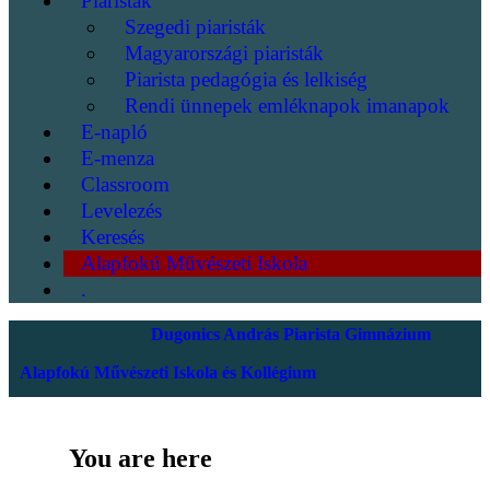
Piaristák
Szegedi piaristák
Magyarországi piaristák
Piarista pedagógia és lelkiség
Rendi ünnepek emléknapok imanapok
E-napló
E-menza
Classroom
Levelezés
Keresés
Alapfokú Művészeti Iskola
.
Dugonics András Piarista Gimnázium
Alapfokú Művészeti Iskola és Kollégium
You are here