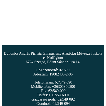
Dugonics András Piarista Gimnázium, Alapfokú Művészeti Iskola
és Kollégium
6724 Szeged, Bálint Sándor utca 14.
OM azonosító: 029752
Adószám: 19082435-2-06
Telefonszám: 62/549-090
Mobiltelefon: +36305356290
Fax: 62/549-099
Titkárság: 62/549-091
Gazdasági iroda: 62/549-092
Gondnok: 62/549-094