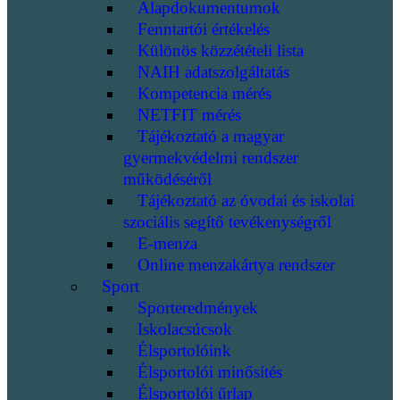
Alapdokumentumok
Fenntartói értékelés
Különös közzétételi lista
NAIH adatszolgáltatás
Kompetencia mérés
NETFIT mérés
Tájékoztató a magyar
gyermekvédelmi rendszer
működéséről
Tájékoztató az óvodai és iskolai
szociális segítő tevékenységről
E-menza
Online menzakártya rendszer
Sport
Sporteredmények
Iskolacsúcsok
Élsportolóink
Élsportolói minősítés
Élsportolói űrlap