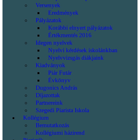
Versenyek
Eredmények
Pályázatok
Korábbi elnyert pályázatok
Értékmentés 2016
Idegen nyelvek
Nyelvi kérdések iskolánkban
Nyelvvizsgás diákjaink
Kiadványok
Piár Futár
Évkönyv
Dugonics András
Díjazottak
Partnereink
Szegedi Piarista Iskola
Kollégium
Bemutatkozás
Kollégiumi házirend