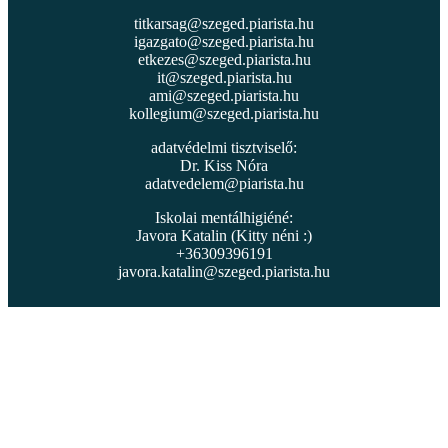
titkarsag@szeged.piarista.hu
igazgato@szeged.piarista.hu
etkezes@szeged.piarista.hu
it@szeged.piarista.hu
ami@szeged.piarista.hu
kollegium@szeged.piarista.hu
adatvédelmi tisztviselő:
Dr. Kiss Nóra
adatvedelem@piarista.hu
Iskolai mentálhigiéné:
Javora Katalin (Kitty néni :)
+36309396191
javora.katalin@szeged.piarista.hu