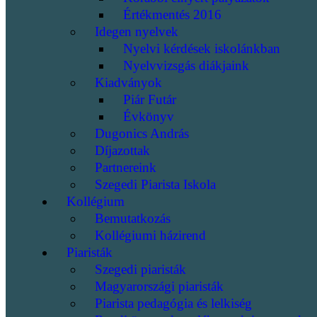
Értékmentés 2016
Idegen nyelvek
Nyelvi kérdések iskolánkban
Nyelvvizsgás diákjaink
Kiadványok
Piár Futár
Évkönyv
Dugonics András
Díjazottak
Partnereink
Szegedi Piarista Iskola
Kollégium
Bemutatkozás
Kollégiumi házirend
Piaristák
Szegedi piaristák
Magyarországi piaristák
Piarista pedagógia és lelkiség