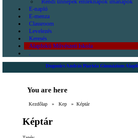
Rendi ünnepek emléknapok imanapok
E-napló
E-menza
Classroom
Levelezés
Keresés
Alapfokú Művészeti Iskola
.
Dugonics András Piarista Gimnázium Alapfo
You are here
Kezdőlap
»
Kep
»
Képtár
Képtár
Tanév