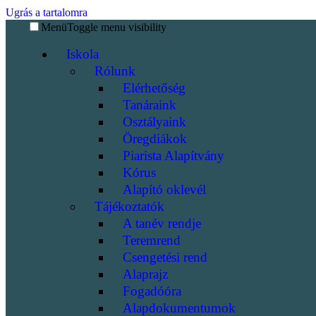
Ugrás a tartalomra
Menü
Toggle menu visibility
Iskola
Rólunk
Elérhetőség
Tanáraink
Osztályaink
Öregdiákok
Piarista Alapítvány
Kórus
Alapító oklevél
Tájékoztatók
A tanév rendje
Teremrend
Csengetési rend
Alaprajz
Fogadóóra
Alapdokumentumok