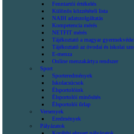
Fenntartói értékelés
Különös közzétételi lista
NAIH adatszolgáltatás
Kompetencia mérés
NETFIT mérés
Tájékoztató a magyar gyermekvéde
Tájékoztató az óvodai és iskolai szo
E-menza
Online menzakártya rendszer
Sport
Sporteredmények
Iskolacsúcsok
Élsportolóink
Élsportolói minősítés
Élsportolói űrlap
Versenyek
Eredmények
Pályázatok
Korábbi elnyert pályázatok