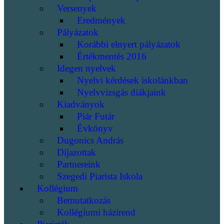
Versenyek
Eredmények
Pályázatok
Korábbi elnyert pályázatok
Értékmentés 2016
Idegen nyelvek
Nyelvi kérdések iskolánkban
Nyelvvizsgás diákjaink
Kiadványok
Piár Futár
Évkönyv
Dugonics András
Díjazottak
Partnereink
Szegedi Piarista Iskola
Kollégium
Bemutatkozás
Kollégiumi házirend