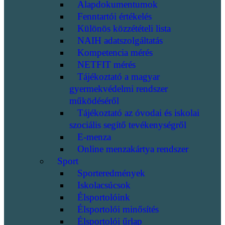
Alapdokumentumok
Fenntartói értékelés
Különös közzétételi lista
NAIH adatszolgáltatás
Kompetencia mérés
NETFIT mérés
Tájékoztató a magyar
gyermekvédelmi rendszer
működéséről
Tájékoztató az óvodai és iskolai
szociális segítő tevékenységről
E-menza
Online menzakártya rendszer
Sport
Sporteredmények
Iskolacsúcsok
Élsportolóink
Élsportolói minősítés
Élsportolói űrlap