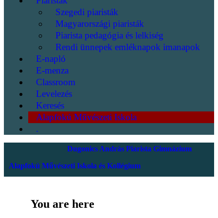
Piaristák
Szegedi piaristák
Magyarországi piaristák
Piarista pedagógia és lelkiség
Rendi ünnepek emléknapok imanapok
E-napló
E-menza
Classroom
Levelezés
Keresés
Alapfokú Művészeti Iskola
.
Dugonics András Piarista Gimnázium
Alapfokú Művészeti Iskola és Kollégium
You are here