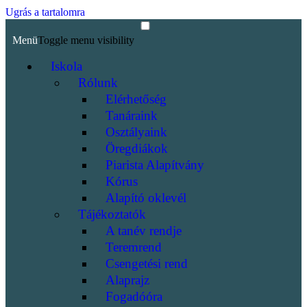
Ugrás a tartalomra
Menü
Toggle menu visibility
Iskola
Rólunk
Elérhetőség
Tanáraink
Osztályaink
Öregdiákok
Piarista Alapítvány
Kórus
Alapító oklevél
Tájékoztatók
A tanév rendje
Teremrend
Csengetési rend
Alaprajz
Fogadóóra