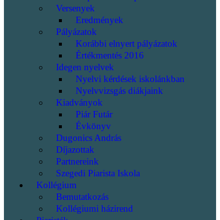
Versenyek
Eredmények
Pályázatok
Korábbi elnyert pályázatok
Értékmentés 2016
Idegen nyelvek
Nyelvi kérdések iskolánkban
Nyelvvizsgás diákjaink
Kiadványok
Piár Futár
Évkönyv
Dugonics András
Díjazottak
Partnereink
Szegedi Piarista Iskola
Kollégium
Bemutatkozás
Kollégiumi házirend