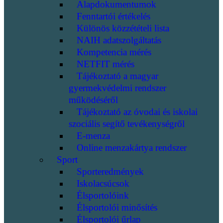
Alapdokumentumok
Fenntartói értékelés
Különös közzétételi lista
NAIH adatszolgáltatás
Kompetencia mérés
NETFIT mérés
Tájékoztató a magyar
gyermekvédelmi rendszer
működéséről
Tájékoztató az óvodai és iskolai
szociális segítő tevékenységről
E-menza
Online menzakártya rendszer
Sport
Sporteredmények
Iskolacsúcsok
Élsportolóink
Élsportolói minősítés
Élsportolói űrlap