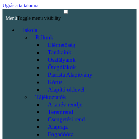
Ugrás a tartalomra
Menü
Toggle menu visibility
Iskola
Rólunk
Elérhetőség
Tanáraink
Osztályaink
Öregdiákok
Piarista Alapítvány
Kórus
Alapító oklevél
Tájékoztatók
A tanév rendje
Teremrend
Csengetési rend
Alaprajz
Fogadóóra