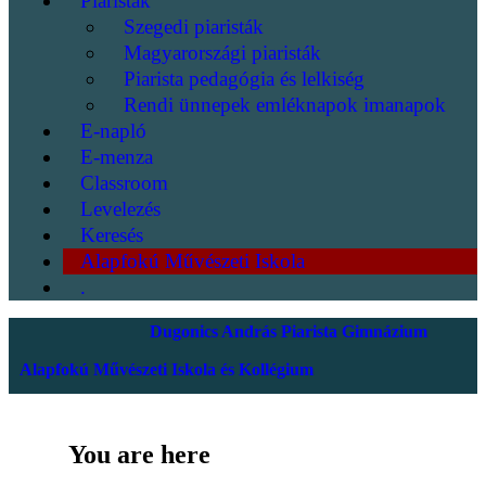
Piaristák
Szegedi piaristák
Magyarországi piaristák
Piarista pedagógia és lelkiség
Rendi ünnepek emléknapok imanapok
E-napló
E-menza
Classroom
Levelezés
Keresés
Alapfokú Művészeti Iskola
.
Dugonics András Piarista Gimnázium
Alapfokú Művészeti Iskola és Kollégium
You are here