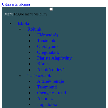
Ugrás a tartalomra
Menü
Toggle menu visibility
Iskola
Rólunk
Elérhetőség
Tanáraink
Osztályaink
Öregdiákok
Piarista Alapítvány
Kórus
Alapító oklevél
Tájékoztatók
A tanév rendje
Teremrend
Csengetési rend
Alaprajz
Fogadóóra