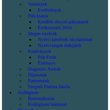
Versenyek
Eredmények
Pályázatok
Korábbi elnyert pályázatok
Értékmentés 2016
Idegen nyelvek
Nyelvi kérdések iskolánkban
Nyelvvizsgás diákjaink
Kiadványok
Piár Futár
Évkönyv
Dugonics András
Díjazottak
Partnereink
Szegedi Piarista Iskola
Kollégium
Bemutatkozás
Kollégiumi házirend