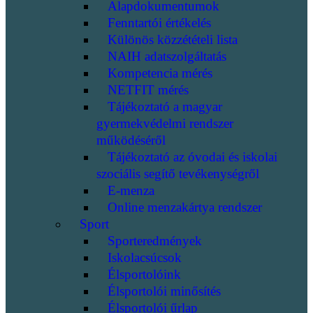
Alapdokumentumok
Fenntartói értékelés
Különös közzétételi lista
NAIH adatszolgáltatás
Kompetencia mérés
NETFIT mérés
Tájékoztató a magyar
gyermekvédelmi rendszer
működéséről
Tájékoztató az óvodai és iskolai
szociális segítő tevékenységről
E-menza
Online menzakártya rendszer
Sport
Sporteredmények
Iskolacsúcsok
Élsportolóink
Élsportolói minősítés
Élsportolói űrlap