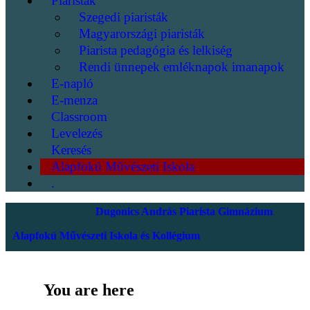
Piaristák
Szegedi piaristák
Magyarországi piaristák
Piarista pedagógia és lelkiség
Rendi ünnepek emléknapok imanapok
E-napló
E-menza
Classroom
Levelezés
Keresés
Alapfokú Művészeti Iskola
.
Dugonics András Piarista Gimnázium
Alapfokú Művészeti Iskola és Kollégium
You are here