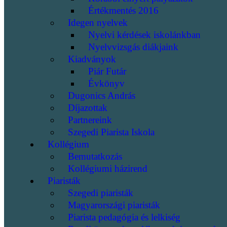
Értékmentés 2016
Idegen nyelvek
Nyelvi kérdések iskolánkban
Nyelvvizsgás diákjaink
Kiadványok
Piár Futár
Évkönyv
Dugonics András
Díjazottak
Partnereink
Szegedi Piarista Iskola
Kollégium
Bemutatkozás
Kollégiumi házirend
Piaristák
Szegedi piaristák
Magyarországi piaristák
Piarista pedagógia és lelkiség