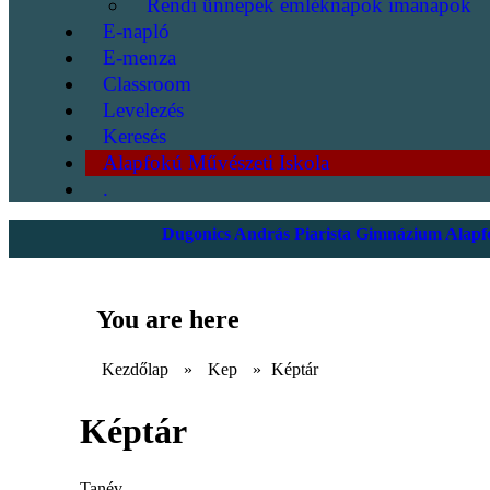
Rendi ünnepek emléknapok imanapok
E-napló
E-menza
Classroom
Levelezés
Keresés
Alapfokú Művészeti Iskola
.
Dugonics András Piarista Gimnázium Alapfo
You are here
Kezdőlap
»
Kep
»
Képtár
Képtár
Tanév