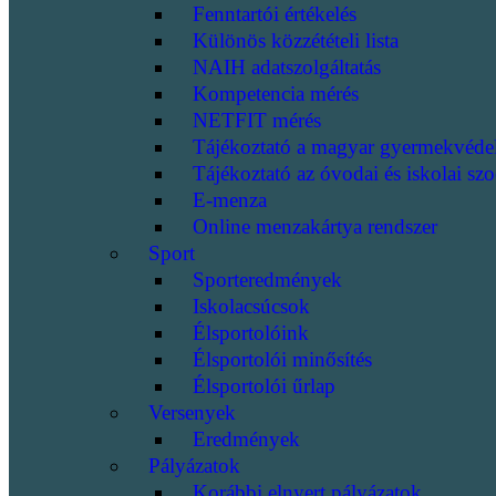
Fenntartói értékelés
Különös közzétételi lista
NAIH adatszolgáltatás
Kompetencia mérés
NETFIT mérés
Tájékoztató a magyar gyermekvéde
Tájékoztató az óvodai és iskolai szo
E-menza
Online menzakártya rendszer
Sport
Sporteredmények
Iskolacsúcsok
Élsportolóink
Élsportolói minősítés
Élsportolói űrlap
Versenyek
Eredmények
Pályázatok
Korábbi elnyert pályázatok