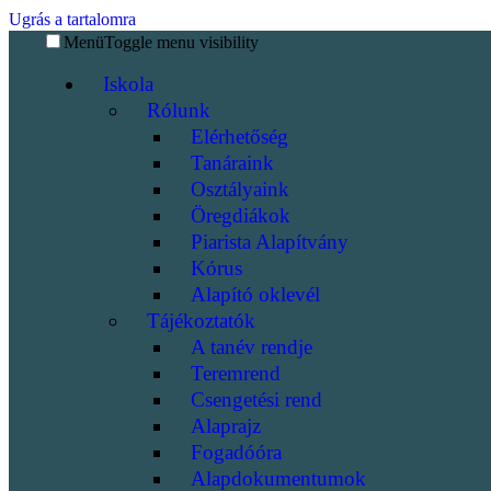
Ugrás a tartalomra
Menü
Toggle menu visibility
Iskola
Rólunk
Elérhetőség
Tanáraink
Osztályaink
Öregdiákok
Piarista Alapítvány
Kórus
Alapító oklevél
Tájékoztatók
A tanév rendje
Teremrend
Csengetési rend
Alaprajz
Fogadóóra
Alapdokumentumok