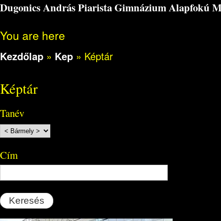
Dugonics András Piarista Gimnázium Alapfokú Műv
You are here
Kezdőlap
»
Kep
»
Képtár
Képtár
Tanév
Cím