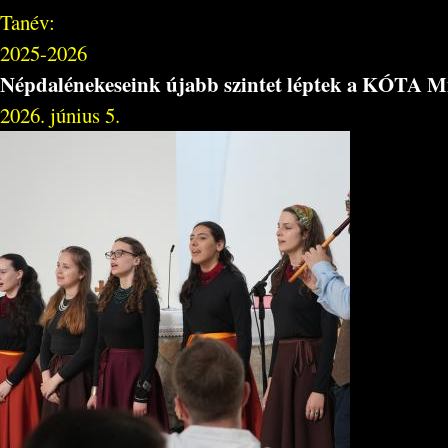
Tanév:
2025-2026
Népdalénekeseink újabb szintet léptek a KÓTA M
2026. június 5.