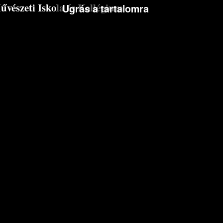
észeti Iskola és Kollégium
Ugrás a tartalomra