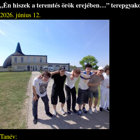
„Én hiszek a teremtés örök erejében…” terepgyako
2026. június 12.
Tanév: