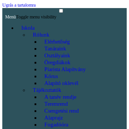
Ugrás a tartalomra
Menü
Toggle menu visibility
Iskola
Rólunk
Elérhetőség
Tanáraink
Osztályaink
Öregdiákok
Piarista Alapítvány
Kórus
Alapító oklevél
Tájékoztatók
A tanév rendje
Teremrend
Csengetési rend
Alaprajz
Fogadóóra