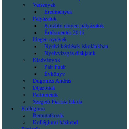
Versenyek
Eredmények
Pályázatok
Korábbi elnyert pályázatok
Értékmentés 2016
Idegen nyelvek
Nyelvi kérdések iskolánkban
Nyelvvizsgás diákjaink
Kiadványok
Piár Futár
Évkönyv
Dugonics András
Díjazottak
Partnereink
Szegedi Piarista Iskola
Kollégium
Bemutatkozás
Kollégiumi házirend