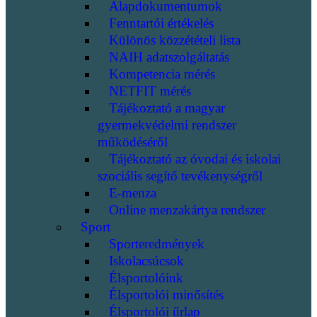
Alapdokumentumok
Fenntartói értékelés
Különös közzétételi lista
NAIH adatszolgáltatás
Kompetencia mérés
NETFIT mérés
Tájékoztató a magyar
gyermekvédelmi rendszer
működéséről
Tájékoztató az óvodai és iskolai
szociális segítő tevékenységről
E-menza
Online menzakártya rendszer
Sport
Sporteredmények
Iskolacsúcsok
Élsportolóink
Élsportolói minősítés
Élsportolói űrlap