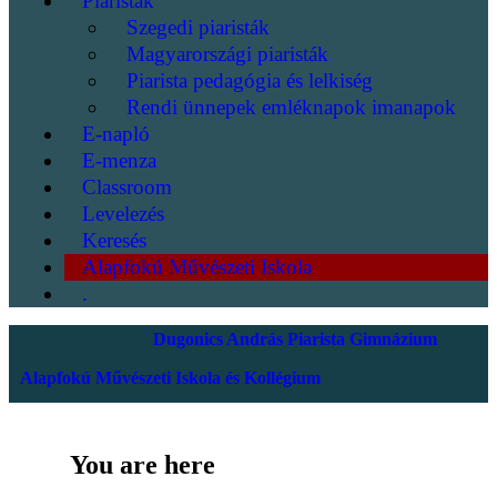
Piaristák
Szegedi piaristák
Magyarországi piaristák
Piarista pedagógia és lelkiség
Rendi ünnepek emléknapok imanapok
E-napló
E-menza
Classroom
Levelezés
Keresés
Alapfokú Művészeti Iskola
.
Dugonics András Piarista Gimnázium
Alapfokú Művészeti Iskola és Kollégium
You are here