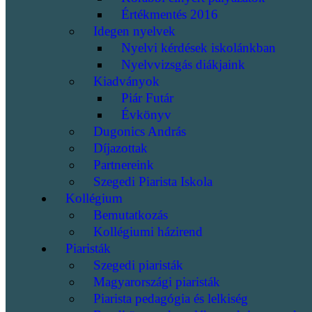
Értékmentés 2016
Idegen nyelvek
Nyelvi kérdések iskolánkban
Nyelvvizsgás diákjaink
Kiadványok
Piár Futár
Évkönyv
Dugonics András
Díjazottak
Partnereink
Szegedi Piarista Iskola
Kollégium
Bemutatkozás
Kollégiumi házirend
Piaristák
Szegedi piaristák
Magyarországi piaristák
Piarista pedagógia és lelkiség