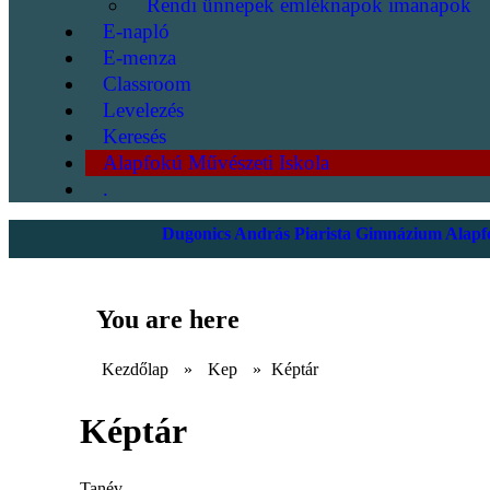
Rendi ünnepek emléknapok imanapok
E-napló
E-menza
Classroom
Levelezés
Keresés
Alapfokú Művészeti Iskola
.
Dugonics András Piarista Gimnázium Alapfo
You are here
Kezdőlap
»
Kep
»
Képtár
Képtár
Tanév