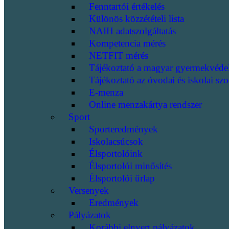
Fenntartói értékelés
Különös közzétételi lista
NAIH adatszolgáltatás
Kompetencia mérés
NETFIT mérés
Tájékoztató a magyar gyermekvéde
Tájékoztató az óvodai és iskolai szo
E-menza
Online menzakártya rendszer
Sport
Sporteredmények
Iskolacsúcsok
Élsportolóink
Élsportolói minősítés
Élsportolói űrlap
Versenyek
Eredmények
Pályázatok
Korábbi elnyert pályázatok