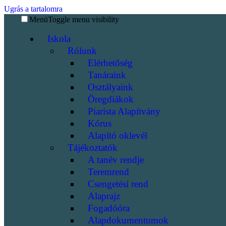
Ugrás a tartalomra
Menü
Toggle menu visibility
Iskola
Rólunk
Elérhetőség
Tanáraink
Osztályaink
Öregdiákok
Piarista Alapítvány
Kórus
Alapító oklevél
Tájékoztatók
A tanév rendje
Teremrend
Csengetési rend
Alaprajz
Fogadóóra
Alapdokumentumok