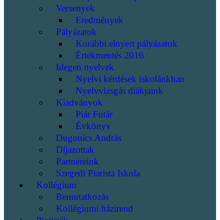
Versenyek
Eredmények
Pályázatok
Korábbi elnyert pályázatok
Értékmentés 2016
Idegen nyelvek
Nyelvi kérdések iskolánkban
Nyelvvizsgás diákjaink
Kiadványok
Piár Futár
Évkönyv
Dugonics András
Díjazottak
Partnereink
Szegedi Piarista Iskola
Kollégium
Bemutatkozás
Kollégiumi házirend