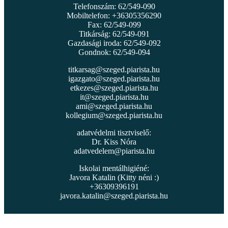
Telefonszám: 62/549-090
Mobiltelefon: +36305356290
Fax: 62/549-099
Titkárság: 62/549-091
Gazdasági iroda: 62/549-092
Gondnok: 62/549-094
titkarsag@szeged.piarista.hu
igazgato@szeged.piarista.hu
etkezes@szeged.piarista.hu
it@szeged.piarista.hu
ami@szeged.piarista.hu
kollegium@szeged.piarista.hu
adatvédelmi tisztviselő:
Dr. Kiss Nóra
adatvedelem@piarista.hu
Iskolai mentálhigiéné:
Javora Katalin (Kitty néni :)
+36309396191
javora.katalin@szeged.piarista.hu