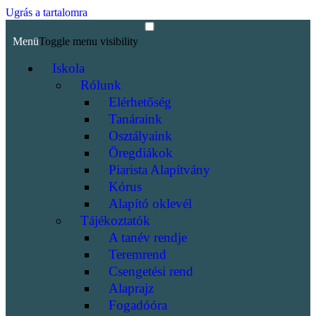
Ugrás a tartalomra
Menü
Toggle menu visibility
Iskola
Rólunk
Elérhetőség
Tanáraink
Osztályaink
Öregdiákok
Piarista Alapítvány
Kórus
Alapító oklevél
Tájékoztatók
A tanév rendje
Teremrend
Csengetési rend
Alaprajz
Fogadóóra