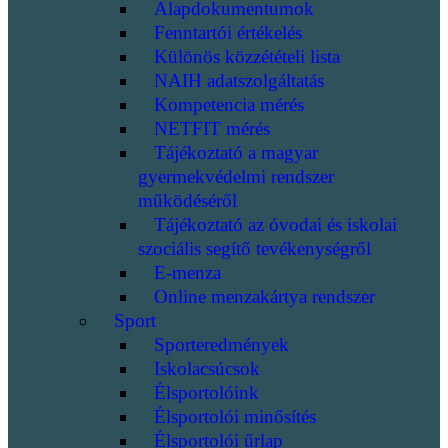
Alapdokumentumok
Fenntartói értékelés
Különös közzétételi lista
NAIH adatszolgáltatás
Kompetencia mérés
NETFIT mérés
Tájékoztató a magyar
gyermekvédelmi rendszer
működéséről
Tájékoztató az óvodai és iskolai
szociális segítő tevékenységről
E-menza
Online menzakártya rendszer
Sport
Sporteredmények
Iskolacsúcsok
Élsportolóink
Élsportolói minősítés
Élsportolói űrlap