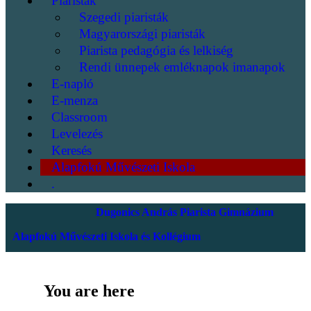
Piaristák
Szegedi piaristák
Magyarországi piaristák
Piarista pedagógia és lelkiség
Rendi ünnepek emléknapok imanapok
E-napló
E-menza
Classroom
Levelezés
Keresés
Alapfokú Művészeti Iskola
.
Dugonics András Piarista Gimnázium
Alapfokú Művészeti Iskola és Kollégium
You are here