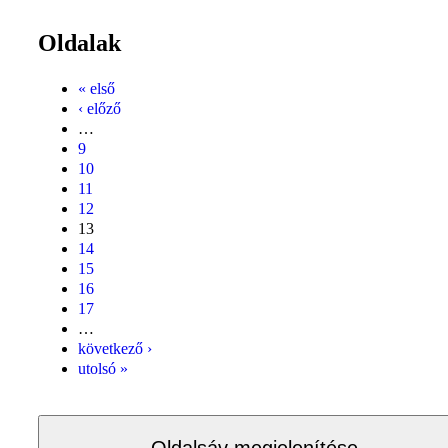
Oldalak
« első
‹ előző
…
9
10
11
12
13
14
15
16
17
…
következő ›
utolsó »
Oldalsáv megjelenítése