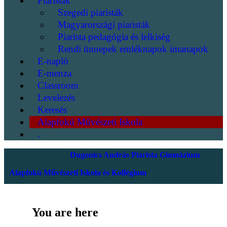
Piaristák
Szegedi piaristák
Magyarországi piaristák
Piarista pedagógia és lelkiség
Rendi ünnepek emléknapok imanapok
E-napló
E-menza
Classroom
Levelezés
Keresés
Alapfokú Művészeti Iskola
.
Dugonics András Piarista Gimnázium
Alapfokú Művészeti Iskola és Kollégium
You are here