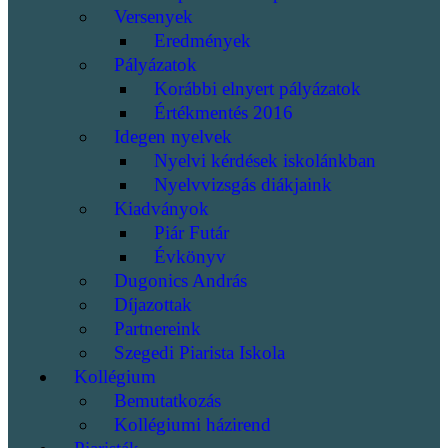
Versenyek
Eredmények
Pályázatok
Korábbi elnyert pályázatok
Értékmentés 2016
Idegen nyelvek
Nyelvi kérdések iskolánkban
Nyelvvizsgás diákjaink
Kiadványok
Piár Futár
Évkönyv
Dugonics András
Díjazottak
Partnereink
Szegedi Piarista Iskola
Kollégium
Bemutatkozás
Kollégiumi házirend