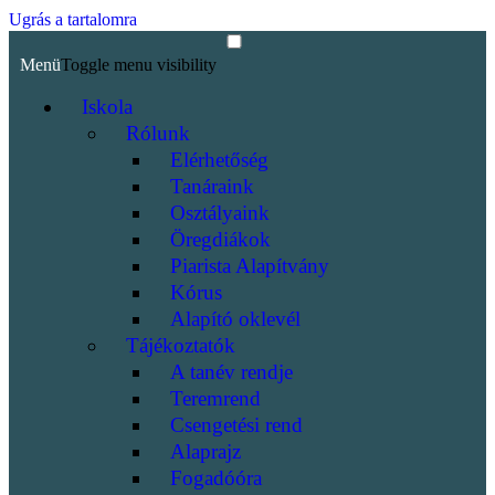
Ugrás a tartalomra
Menü
Toggle menu visibility
Iskola
Rólunk
Elérhetőség
Tanáraink
Osztályaink
Öregdiákok
Piarista Alapítvány
Kórus
Alapító oklevél
Tájékoztatók
A tanév rendje
Teremrend
Csengetési rend
Alaprajz
Fogadóóra