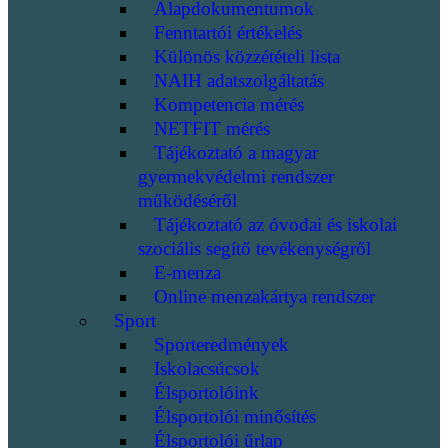
Alapdokumentumok
Fenntartói értékelés
Különös közzétételi lista
NAIH adatszolgáltatás
Kompetencia mérés
NETFIT mérés
Tájékoztató a magyar
gyermekvédelmi rendszer
működéséről
Tájékoztató az óvodai és iskolai
szociális segítő tevékenységről
E-menza
Online menzakártya rendszer
Sport
Sporteredmények
Iskolacsúcsok
Élsportolóink
Élsportolói minősítés
Élsportolói űrlap