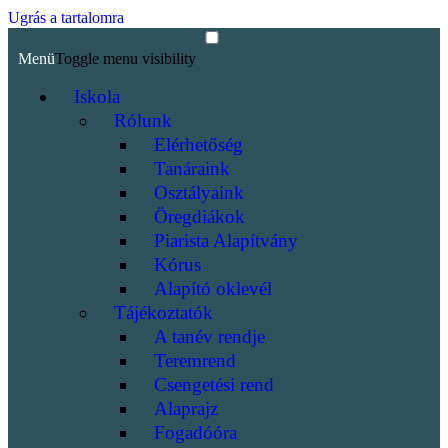
Ugrás a tartalomra
Menü
Toggle menu visibility
Iskola
Rólunk
Elérhetőség
Tanáraink
Osztályaink
Öregdiákok
Piarista Alapítvány
Kórus
Alapító oklevél
Tájékoztatók
A tanév rendje
Teremrend
Csengetési rend
Alaprajz
Fogadóóra