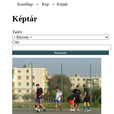
Kezdőlap
»
Kep
»
Képtár
Képtár
Tanév
Cím