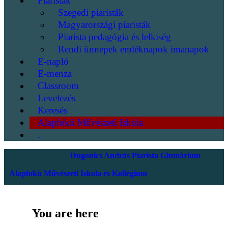
Piaristák
Szegedi piaristák
Magyarországi piaristák
Piarista pedagógia és lelkiség
Rendi ünnepek emléknapok imanapok
E-napló
E-menza
Classroom
Levelezés
Keresés
Alapfokú Művészeti Iskola
.
Dugonics András Piarista Gimnázium
Alapfokú Művészeti Iskola és Kollégium
You are here