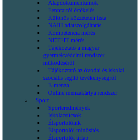
Alapdokumentumok
Fenntartói értékelés
Különös közzétételi lista
NAIH adatszolgáltatás
Kompetencia mérés
NETFIT mérés
Tájékoztató a magyar
gyermekvédelmi rendszer
működéséről
Tájékoztató az óvodai és iskolai
szociális segítő tevékenységről
E-menza
Online menzakártya rendszer
Sport
Sporteredmények
Iskolacsúcsok
Élsportolóink
Élsportolói minősítés
Élsportolói űrlap