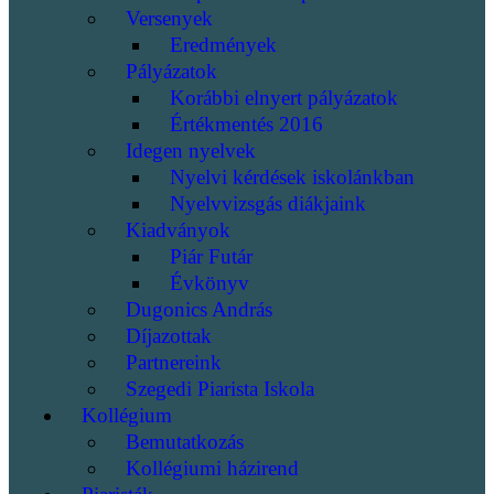
Versenyek
Eredmények
Pályázatok
Korábbi elnyert pályázatok
Értékmentés 2016
Idegen nyelvek
Nyelvi kérdések iskolánkban
Nyelvvizsgás diákjaink
Kiadványok
Piár Futár
Évkönyv
Dugonics András
Díjazottak
Partnereink
Szegedi Piarista Iskola
Kollégium
Bemutatkozás
Kollégiumi házirend