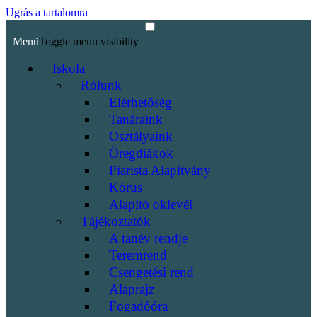
Ugrás a tartalomra
Menü
Toggle menu visibility
Iskola
Rólunk
Elérhetőség
Tanáraink
Osztályaink
Öregdiákok
Piarista Alapítvány
Kórus
Alapító oklevél
Tájékoztatók
A tanév rendje
Teremrend
Csengetési rend
Alaprajz
Fogadóóra