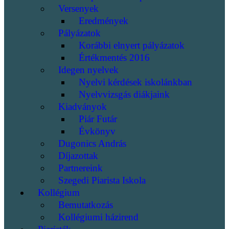
Versenyek
Eredmények
Pályázatok
Korábbi elnyert pályázatok
Értékmentés 2016
Idegen nyelvek
Nyelvi kérdések iskolánkban
Nyelvvizsgás diákjaink
Kiadványok
Piár Futár
Évkönyv
Dugonics András
Díjazottak
Partnereink
Szegedi Piarista Iskola
Kollégium
Bemutatkozás
Kollégiumi házirend