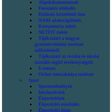
Alapdokumentumok
Fenntartói értékelés
Különös közzétételi lista
NAIH adatszolgáltatás
Kompetencia mérés
NETFIT mérés
Tájékoztató a magyar
gyermekvédelmi rendszer
működéséről
Tájékoztató az óvodai és iskolai
szociális segítő tevékenységről
E-menza
Online menzakártya rendszer
Sport
Sporteredmények
Iskolacsúcsok
Élsportolóink
Élsportolói minősítés
Élsportolói űrlap