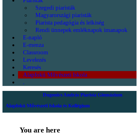
Piaristák
Szegedi piaristák
Magyarországi piaristák
Piarista pedagógia és lelkiség
Rendi ünnepek emléknapok imanapok
E-napló
E-menza
Classroom
Levelezés
Keresés
Alapfokú Művészeti Iskola
.
Dugonics András Piarista Gimnázium
Alapfokú Művészeti Iskola és Kollégium
You are here