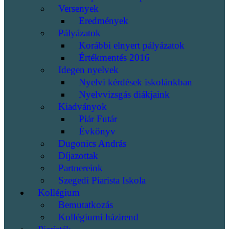
Versenyek
Eredmények
Pályázatok
Korábbi elnyert pályázatok
Értékmentés 2016
Idegen nyelvek
Nyelvi kérdések iskolánkban
Nyelvvizsgás diákjaink
Kiadványok
Piár Futár
Évkönyv
Dugonics András
Díjazottak
Partnereink
Szegedi Piarista Iskola
Kollégium
Bemutatkozás
Kollégiumi házirend