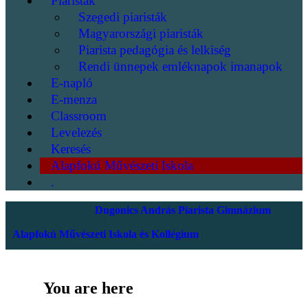
Piaristák
Szegedi piaristák
Magyarországi piaristák
Piarista pedagógia és lelkiség
Rendi ünnepek emléknapok imanapok
E-napló
E-menza
Classroom
Levelezés
Keresés
Alapfokú Művészeti Iskola
.
Dugonics András Piarista Gimnázium
Alapfokú Művészeti Iskola és Kollégium
You are here