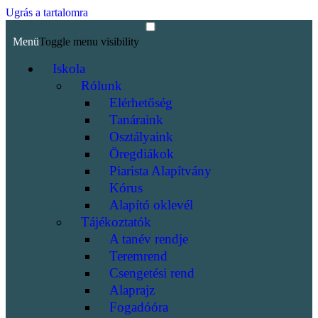
Ugrás a tartalomra
Menü
Toggle menu visibility
Iskola
Rólunk
Elérhetőség
Tanáraink
Osztályaink
Öregdiákok
Piarista Alapítvány
Kórus
Alapító oklevél
Tájékoztatók
A tanév rendje
Teremrend
Csengetési rend
Alaprajz
Fogadóóra