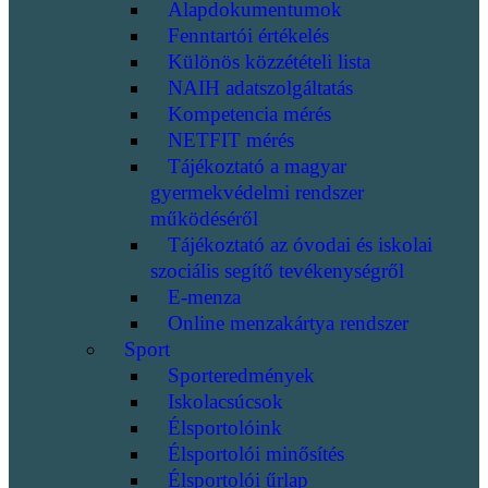
Alapdokumentumok
Fenntartói értékelés
Különös közzétételi lista
NAIH adatszolgáltatás
Kompetencia mérés
NETFIT mérés
Tájékoztató a magyar
gyermekvédelmi rendszer
működéséről
Tájékoztató az óvodai és iskolai
szociális segítő tevékenységről
E-menza
Online menzakártya rendszer
Sport
Sporteredmények
Iskolacsúcsok
Élsportolóink
Élsportolói minősítés
Élsportolói űrlap