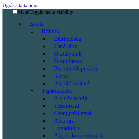
Ugrás a tartalomra
Menü
Toggle menu visibility
Iskola
Rólunk
Elérhetőség
Tanáraink
Osztályaink
Öregdiákok
Piarista Alapítvány
Kórus
Alapító oklevél
Tájékoztatók
A tanév rendje
Teremrend
Csengetési rend
Alaprajz
Fogadóóra
Alapdokumentumok