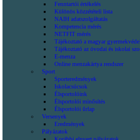
Fenntartói értékelés
Különös közzétételi lista
NAIH adatszolgáltatás
Kompetencia mérés
NETFIT mérés
Tájékoztató a magyar gyermekvéde
Tájékoztató az óvodai és iskolai szo
E-menza
Online menzakártya rendszer
Sport
Sporteredmények
Iskolacsúcsok
Élsportolóink
Élsportolói minősítés
Élsportolói űrlap
Versenyek
Eredmények
Pályázatok
Korábbi elnyert pályázatok