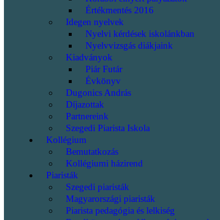
Értékmentés 2016
Idegen nyelvek
Nyelvi kérdések iskolánkban
Nyelvvizsgás diákjaink
Kiadványok
Piár Futár
Évkönyv
Dugonics András
Díjazottak
Partnereink
Szegedi Piarista Iskola
Kollégium
Bemutatkozás
Kollégiumi házirend
Piaristák
Szegedi piaristák
Magyarországi piaristák
Piarista pedagógia és lelkiség