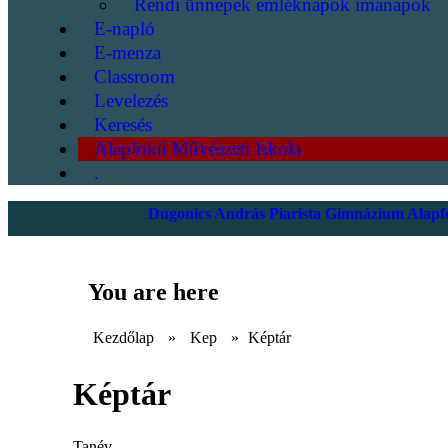
Rendi ünnepek emléknapok imanapok
E-napló
E-menza
Classroom
Levelezés
Keresés
Alapfokú Művészeti Iskola
.
Dugonics András Piarista Gimnázium Alapfo
You are here
Kezdőlap
»
Kep
»
Képtár
Képtár
Tanév