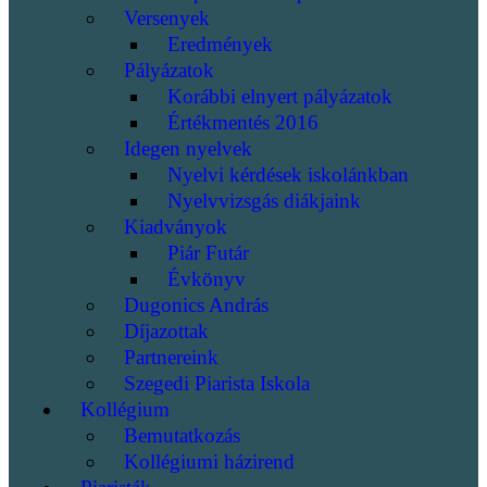
Versenyek
Eredmények
Pályázatok
Korábbi elnyert pályázatok
Értékmentés 2016
Idegen nyelvek
Nyelvi kérdések iskolánkban
Nyelvvizsgás diákjaink
Kiadványok
Piár Futár
Évkönyv
Dugonics András
Díjazottak
Partnereink
Szegedi Piarista Iskola
Kollégium
Bemutatkozás
Kollégiumi házirend