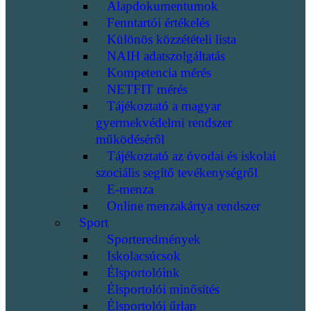
Alapdokumentumok
Fenntartói értékelés
Különös közzétételi lista
NAIH adatszolgáltatás
Kompetencia mérés
NETFIT mérés
Tájékoztató a magyar
gyermekvédelmi rendszer
működéséről
Tájékoztató az óvodai és iskolai
szociális segítő tevékenységről
E-menza
Online menzakártya rendszer
Sport
Sporteredmények
Iskolacsúcsok
Élsportolóink
Élsportolói minősítés
Élsportolói űrlap