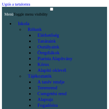
Ugrás a tartalomra
Menü
Toggle menu visibility
Iskola
Rólunk
Elérhetőség
Tanáraink
Osztályaink
Öregdiákok
Piarista Alapítvány
Kórus
Alapító oklevél
Tájékoztatók
A tanév rendje
Teremrend
Csengetési rend
Alaprajz
Fogadóóra