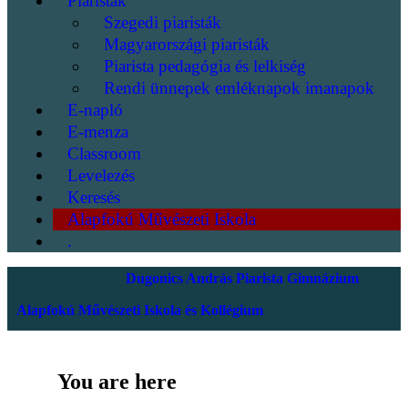
Piaristák
Szegedi piaristák
Magyarországi piaristák
Piarista pedagógia és lelkiség
Rendi ünnepek emléknapok imanapok
E-napló
E-menza
Classroom
Levelezés
Keresés
Alapfokú Művészeti Iskola
.
Dugonics András Piarista Gimnázium
Alapfokú Művészeti Iskola és Kollégium
You are here