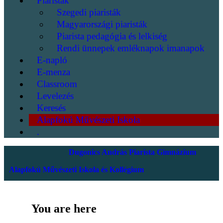
Piaristák
Szegedi piaristák
Magyarországi piaristák
Piarista pedagógia és lelkiség
Rendi ünnepek emléknapok imanapok
E-napló
E-menza
Classroom
Levelezés
Keresés
Alapfokú Művészeti Iskola
.
Dugonics András Piarista Gimnázium
Alapfokú Művészeti Iskola és Kollégium
You are here