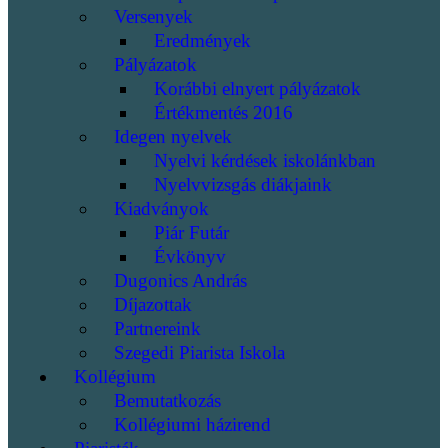
Versenyek
Eredmények
Pályázatok
Korábbi elnyert pályázatok
Értékmentés 2016
Idegen nyelvek
Nyelvi kérdések iskolánkban
Nyelvvizsgás diákjaink
Kiadványok
Piár Futár
Évkönyv
Dugonics András
Díjazottak
Partnereink
Szegedi Piarista Iskola
Kollégium
Bemutatkozás
Kollégiumi házirend