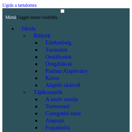
Ugrás a tartalomra
Menü
Toggle menu visibility
Iskola
Rólunk
Elérhetőség
Tanáraink
Osztályaink
Öregdiákok
Piarista Alapítvány
Kórus
Alapító oklevél
Tájékoztatók
A tanév rendje
Teremrend
Csengetési rend
Alaprajz
Fogadóóra