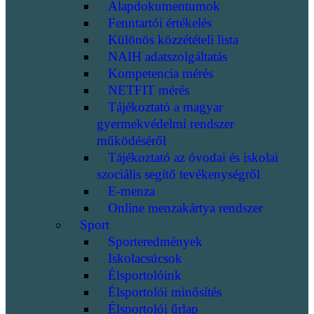
Alapdokumentumok
Fenntartói értékelés
Különös közzétételi lista
NAIH adatszolgáltatás
Kompetencia mérés
NETFIT mérés
Tájékoztató a magyar
gyermekvédelmi rendszer
működéséről
Tájékoztató az óvodai és iskolai
szociális segítő tevékenységről
E-menza
Online menzakártya rendszer
Sport
Sporteredmények
Iskolacsúcsok
Élsportolóink
Élsportolói minősítés
Élsportolói űrlap