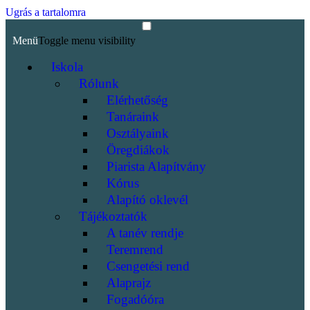
Ugrás a tartalomra
Menü
Toggle menu visibility
Iskola
Rólunk
Elérhetőség
Tanáraink
Osztályaink
Öregdiákok
Piarista Alapítvány
Kórus
Alapító oklevél
Tájékoztatók
A tanév rendje
Teremrend
Csengetési rend
Alaprajz
Fogadóóra