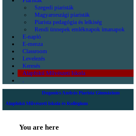
Piaristák
Szegedi piaristák
Magyarországi piaristák
Piarista pedagógia és lelkiség
Rendi ünnepek emléknapok imanapok
E-napló
E-menza
Classroom
Levelezés
Keresés
Alapfokú Művészeti Iskola
.
Dugonics András Piarista Gimnázium
Alapfokú Művészeti Iskola és Kollégium
You are here