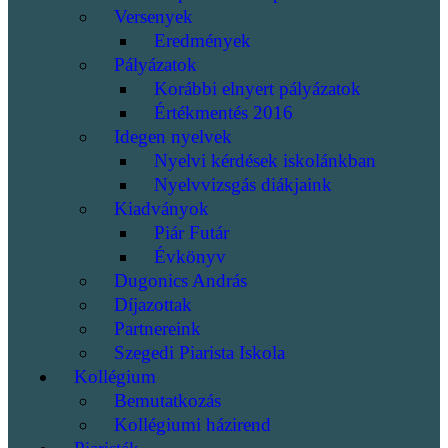
Versenyek
Eredmények
Pályázatok
Korábbi elnyert pályázatok
Értékmentés 2016
Idegen nyelvek
Nyelvi kérdések iskolánkban
Nyelvvizsgás diákjaink
Kiadványok
Piár Futár
Évkönyv
Dugonics András
Díjazottak
Partnereink
Szegedi Piarista Iskola
Kollégium
Bemutatkozás
Kollégiumi házirend