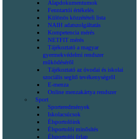
Alapdokumentumok
Fenntartói értékelés
Különös közzétételi lista
NAIH adatszolgáltatás
Kompetencia mérés
NETFIT mérés
Tájékoztató a magyar
gyermekvédelmi rendszer
működéséről
Tájékoztató az óvodai és iskolai
szociális segítő tevékenységről
E-menza
Online menzakártya rendszer
Sport
Sporteredmények
Iskolacsúcsok
Élsportolóink
Élsportolói minősítés
Élsportolói űrlap