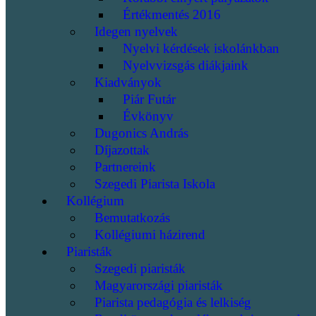
Értékmentés 2016
Idegen nyelvek
Nyelvi kérdések iskolánkban
Nyelvvizsgás diákjaink
Kiadványok
Piár Futár
Évkönyv
Dugonics András
Díjazottak
Partnereink
Szegedi Piarista Iskola
Kollégium
Bemutatkozás
Kollégiumi házirend
Piaristák
Szegedi piaristák
Magyarországi piaristák
Piarista pedagógia és lelkiség