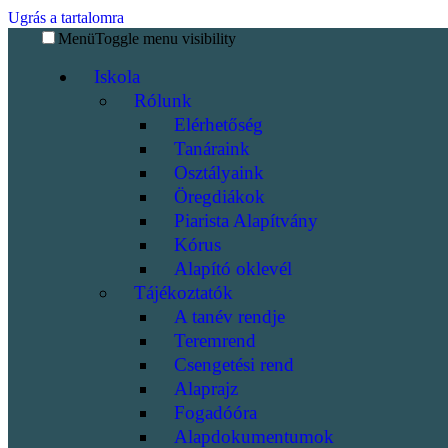
Ugrás a tartalomra
Menü
Toggle menu visibility
Iskola
Rólunk
Elérhetőség
Tanáraink
Osztályaink
Öregdiákok
Piarista Alapítvány
Kórus
Alapító oklevél
Tájékoztatók
A tanév rendje
Teremrend
Csengetési rend
Alaprajz
Fogadóóra
Alapdokumentumok