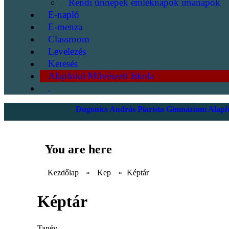
Rendi ünnepek emléknapok imanapok
E-napló
E-menza
Classroom
Levelezés
Keresés
Alapfokú Művészeti Iskola
.
Dugonics András Piarista Gimnázium Alapfo
You are here
Kezdőlap
»
Kep
»
Képtár
Képtár
Tanév