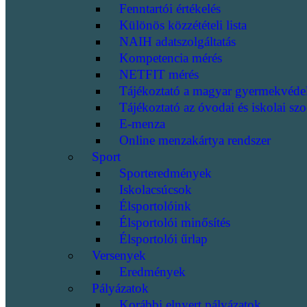
Fenntartói értékelés
Különös közzétételi lista
NAIH adatszolgáltatás
Kompetencia mérés
NETFIT mérés
Tájékoztató a magyar gyermekvéde
Tájékoztató az óvodai és iskolai szo
E-menza
Online menzakártya rendszer
Sport
Sporteredmények
Iskolacsúcsok
Élsportolóink
Élsportolói minősítés
Élsportolói űrlap
Versenyek
Eredmények
Pályázatok
Korábbi elnyert pályázatok