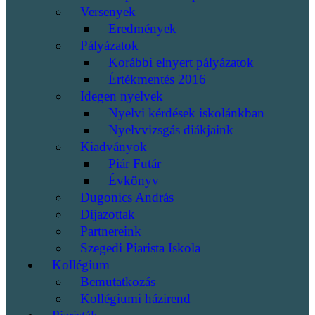
Versenyek
Eredmények
Pályázatok
Korábbi elnyert pályázatok
Értékmentés 2016
Idegen nyelvek
Nyelvi kérdések iskolánkban
Nyelvvizsgás diákjaink
Kiadványok
Piár Futár
Évkönyv
Dugonics András
Díjazottak
Partnereink
Szegedi Piarista Iskola
Kollégium
Bemutatkozás
Kollégiumi házirend