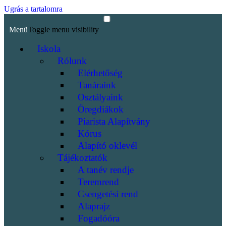
Ugrás a tartalomra
Menü
Toggle menu visibility
Iskola
Rólunk
Elérhetőség
Tanáraink
Osztályaink
Öregdiákok
Piarista Alapítvány
Kórus
Alapító oklevél
Tájékoztatók
A tanév rendje
Teremrend
Csengetési rend
Alaprajz
Fogadóóra