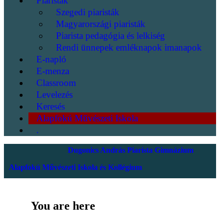
Piaristák
Szegedi piaristák
Magyarországi piaristák
Piarista pedagógia és lelkiség
Rendi ünnepek emléknapok imanapok
E-napló
E-menza
Classroom
Levelezés
Keresés
Alapfokú Művészeti Iskola
.
Dugonics András Piarista Gimnázium
Alapfokú Művészeti Iskola és Kollégium
You are here