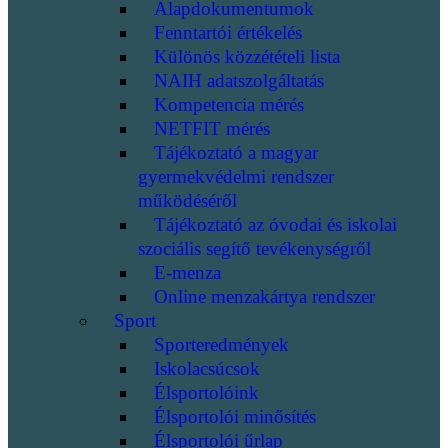
Alapdokumentumok
Fenntartói értékelés
Különös közzétételi lista
NAIH adatszolgáltatás
Kompetencia mérés
NETFIT mérés
Tájékoztató a magyar
gyermekvédelmi rendszer
működéséről
Tájékoztató az óvodai és iskolai
szociális segítő tevékenységről
E-menza
Online menzakártya rendszer
Sport
Sporteredmények
Iskolacsúcsok
Élsportolóink
Élsportolói minősítés
Élsportolói űrlap